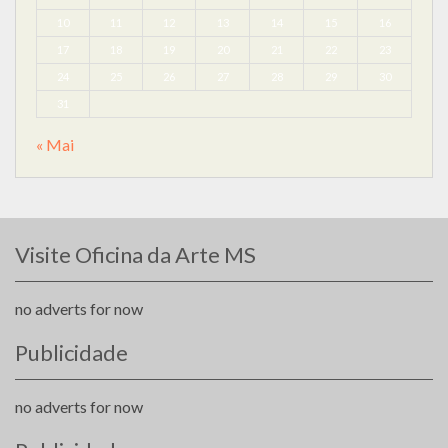
10
11
12
13
14
15
16
17
18
19
20
21
22
23
24
25
26
27
28
29
30
31
« Mai
Visite Oficina da Arte MS
no adverts for now
Publicidade
no adverts for now