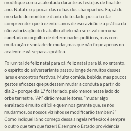
modifique como acalentado durante os festejos de final de
ano: Natal e o pipocar das rolhas dos champanhes. Eu, cá do
meu lado do monitor e diante do teclado, posso tentar
compreender que trezentos anos de escravidão e a prática da
não valorização do trabalho alheio não se esvai com uma
canetada ou orgulho de determinados políticos, mas com
muita ação e vontade de mudar, mas que não fique apenas no
acalento e vá-se para a prática.
Foi um tal de feliz natal para cá, feliz natal para lá, no entanto,
o espírito do aniversariante passou longe de muitos desses
lares e encontros festivos. Muita comida, bebida, mas poucos
gestos eficazes que pudessem mudar a conduta a partir do
dia 2 – porque dia 1.º foi feriado, pelo menos nesse lado do
orbe terrestre. “Ah”, dirão meus leitores, “mudar algo
enraizado é muito difícil e quem nos garante que, se nós
mudarmos, os nossos vizinhos se modificarão também?”
Como indiquei lá no começo dessa singela reflexão: é sempre
o outro que tem que fazer! É sempre o Estado providência