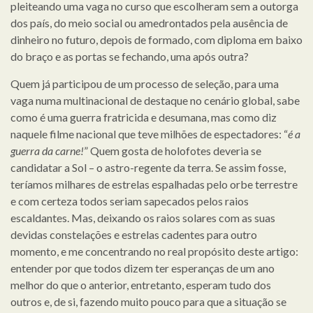
pleiteando uma vaga no curso que escolheram sem a outorga
dos país, do meio social ou amedrontados pela ausência de
dinheiro no futuro, depois de formado, com diploma em baixo
do braço e as portas se fechando, uma após outra?
Quem já participou de um processo de seleção, para uma
vaga numa multinacional de destaque no cenário global, sabe
como é uma guerra fratricida e desumana, mas como diz
naquele filme nacional que teve milhões de espectadores: “
é a
guerra da carne!
” Quem gosta de holofotes deveria se
candidatar a Sol – o astro-regente da terra. Se assim fosse,
teríamos milhares de estrelas espalhadas pelo orbe terrestre
e com certeza todos seriam sapecados pelos raios
escaldantes. Mas, deixando os raios solares com as suas
devidas constelações e estrelas cadentes para outro
momento, e me concentrando no real propósito deste artigo:
entender por que todos dizem ter esperanças de um ano
melhor do que o anterior, entretanto, esperam tudo dos
outros e, de si, fazendo muito pouco para que a situação se