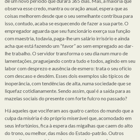
de um novo período que durará 365 dias. Mas, a maioria que
observa esse credo, mantra ou oração anual, espera que as
coisas melhorem desde que o seu semelhante contribua para
isso, contudo, acaba se esquecendo de fazer a sua parte. O
empregador aguarda que seu funcionário exerça sua função
com maestria, todavia, paga-lhe um salário irrisório e ainda
acha que está fazendo um “favor” ao sem empregado ao dar-
lhe trabalho. O servidor transforma o seu dia num muro de
lamentações, praguejando contra tudo e todos, agindo em seu
labor com desprezo e ausência de esmero: trata o seu ofício
com descaso e desdém. Esses dois exemplos são típicos de
inoperância, com tendências de alta, numa sociedade que se
liquefaz cotidianamente. Sendo assim, qual é a saída para as
mazelas sociais do presente com forte fulcro no passado?
Há aqueles que vociferam aos quatro cantos do mundo que a
culpa da miséria é do próprio miserável que, acomodado em
seus infortúnios, fica à espera das migalhas que caem do alto
do trono, ou melhor, das mãos do Estado-patrão. Outros