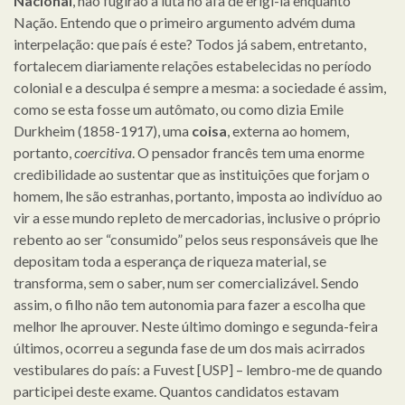
Nacional
, não fugirão à luta no afã de erigi-la enquanto
Nação. Entendo que o primeiro argumento advém duma
interpelação: que país é este? Todos já sabem, entretanto,
fortalecem diariamente relações estabelecidas no período
colonial e a desculpa é sempre a mesma: a sociedade é assim,
como se esta fosse um autômato, ou como dizia Emile
Durkheim (1858-1917), uma
coisa
, externa ao homem,
portanto,
coercitiva
. O pensador francês tem uma enorme
credibilidade ao sustentar que as instituições que forjam o
homem, lhe são estranhas, portanto, imposta ao indivíduo ao
vir a esse mundo repleto de mercadorias, inclusive o próprio
rebento ao ser “consumido” pelos seus responsáveis que lhe
depositam toda a esperança de riqueza material, se
transforma, sem o saber, num ser comercializável. Sendo
assim, o filho não tem autonomia para fazer a escolha que
melhor lhe aprouver. Neste último domingo e segunda-feira
últimos, ocorreu a segunda fase de um dos mais acirrados
vestibulares do país: a Fuvest [USP] – lembro-me de quando
participei deste exame. Quantos candidatos estavam