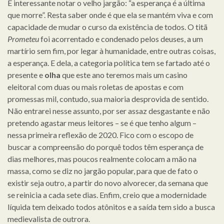
É interessante notar o velho jargão: “a esperança é a última
que morre”. Resta saber onde é que ela se mantém viva e com
capacidade de mudar o curso da existência de todos. O titã
Prometeu
foi acorrentado e condenado pelos deuses, a um
martírio sem fim, por legar à humanidade, entre outras coisas,
a esperança. E dela, a categoria política tem se fartado até o
presente e
olha
que este ano teremos mais um casino
eleitoral com duas ou mais roletas de apostas e com
promessas mil, contudo, sua maioria desprovida de sentido.
Não entrarei nesse assunto, por ser assaz desgastante e não
pretendo agastar meus leitores – se é que tenho algum –
nessa primeira reflexão de 2020. Fico com o escopo de
buscar a compreensão do porquê todos têm esperança de
dias melhores, mas poucos realmente colocam a mão na
massa, como se diz no jargão popular, para que de fato o
existir seja outro, a partir do novo alvorecer, da semana que
se reinicia a cada sete dias. Enfim, creio que a modernidade
líquida tem deixado todos atônitos e a saída tem sido a busca
medievalista de outrora.