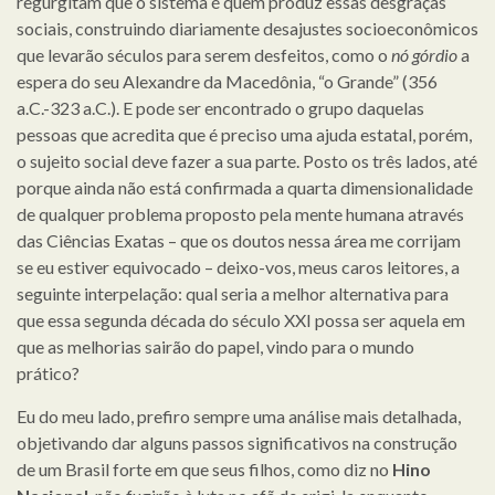
regurgitam que o sistema é quem produz essas desgraças
sociais, construindo diariamente desajustes socioeconômicos
que levarão séculos para serem desfeitos, como o
nó górdio
a
espera do seu Alexandre da Macedônia, “o Grande” (356
a.C.-323 a.C.). E pode ser encontrado o grupo daquelas
pessoas que acredita que é preciso uma ajuda estatal, porém,
o sujeito social deve fazer a sua parte. Posto os três lados, até
porque ainda não está confirmada a quarta dimensionalidade
de qualquer problema proposto pela mente humana através
das Ciências Exatas – que os doutos nessa área me corrijam
se eu estiver equivocado – deixo-vos, meus caros leitores, a
seguinte interpelação: qual seria a melhor alternativa para
que essa segunda década do século XXI possa ser aquela em
que as melhorias sairão do papel, vindo para o mundo
prático?
Eu do meu lado, prefiro sempre uma análise mais detalhada,
objetivando dar alguns passos significativos na construção
de um Brasil forte em que seus filhos, como diz no
Hino