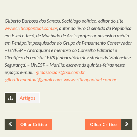
Gilberto Barbosa dos Santos, Sociólogo político, editor do site
www.criticapontual.com.br
, autor do livro O sentido da República
em Esaú e Jacó, de Machado de Assis; professor no ensino médio
em Penápolis; pesquisador do Grupo de Pensamento Conservador
– UNESP – Araraquara e membro do Conselho Editorial e
Científico da revista LEVS (Laboratório de Estudos da Violência e
Segurança) – UNESP – Marília; escreve às quintas-feiras neste
espaço: e-mail:
gildassociais@bol.com.br
;
gilcriticapontual@gmail.com
.
www.criticapontual.com.br
.
Artigos
Navegação
Olhar Crítico
Olhar Crítico