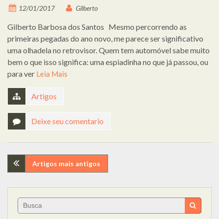
12/01/2017
Gilberto
Gilberto Barbosa dos Santos Mesmo percorrendo as
primeiras pegadas do ano novo, me parece ser significativo
uma olhadela no retrovisor. Quem tem automóvel sabe muito
bem o que isso significa: uma espiadinha no que já passou, ou
para ver
Leia Mais
Artigos
Deixe seu comentario
Navegação
Artigos mais antigos
de
Search
artigos
for: