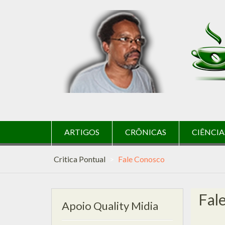
Skip
to
content
ARTIGOS
CRÔNICAS
CIÊNCIA
Critica Pontual
>
Fale Conosco
Fal
Apoio Quality Midia