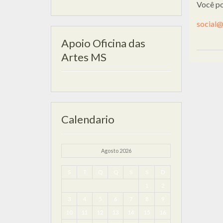
Você po
social@
Apoio Oficina das
Artes MS
Calendario
Agosto 2026
S
T
Q
Q
S
S
D
1
2
3
4
5
6
7
8
9
10
11
12
13
14
15
16