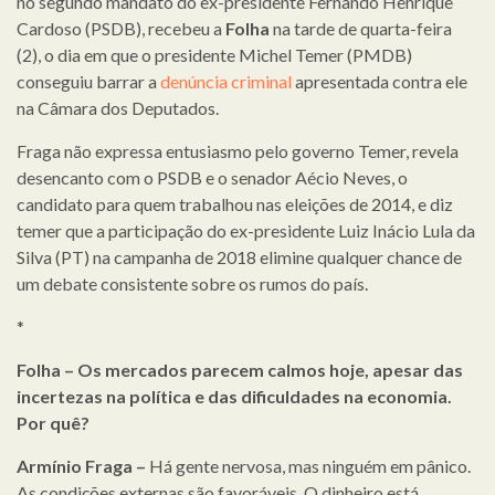
no segundo mandato do ex-presidente Fernando Henrique
Cardoso (PSDB), recebeu a
Folha
na tarde de quarta-feira
(2), o dia em que o presidente Michel Temer (PMDB)
conseguiu barrar a
denúncia criminal
apresentada contra ele
na Câmara dos Deputados.
Fraga não expressa entusiasmo pelo governo Temer, revela
desencanto com o PSDB e o senador Aécio Neves, o
candidato para quem trabalhou nas eleições de 2014, e diz
temer que a participação do ex-presidente Luiz Inácio Lula da
Silva (PT) na campanha de 2018 elimine qualquer chance de
um debate consistente sobre os rumos do país.
*
Folha – Os mercados parecem calmos hoje, apesar das
incertezas na política e das dificuldades na economia.
Por quê?
Armínio Fraga –
Há gente nervosa, mas ninguém em pânico.
As condições externas são favoráveis. O dinheiro está