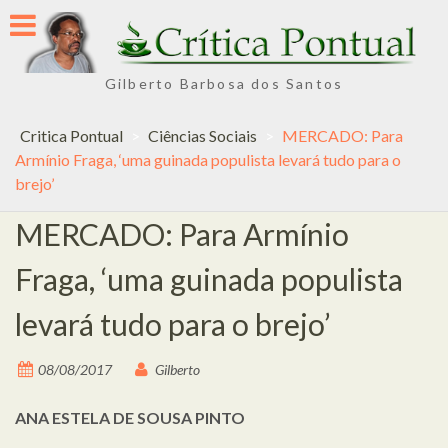
Skip
to
content
Gilberto Barbosa dos Santos
Critica Pontual
>
Ciências Sociais
>
MERCADO: Para
Armínio Fraga, ‘uma guinada populista levará tudo para o
brejo’
MERCADO: Para Armínio
Fraga, ‘uma guinada populista
levará tudo para o brejo’
08/08/2017
Gilberto
ANA ESTELA DE SOUSA PINTO