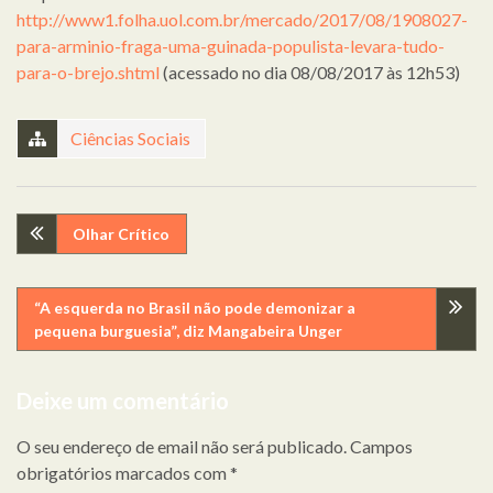
http://www1.folha.uol.com.br/mercado/2017/08/1908027-
para-arminio-fraga-uma-guinada-populista-levara-tudo-
para-o-brejo.shtml
(acessado no dia 08/08/2017 às 12h53)
Ciências Sociais
Navegação
Olhar Crítico
de
“A esquerda no Brasil não pode demonizar a
artigos
pequena burguesia”, diz Mangabeira Unger
Deixe um comentário
O seu endereço de email não será publicado.
Campos
obrigatórios marcados com
*