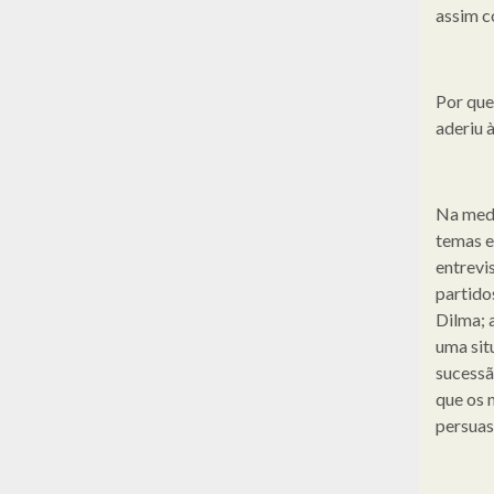
assim c
Por que
aderiu 
Na medi
temas e
entrevis
partido
Dilma; 
uma sit
sucessã
que os 
persuasi