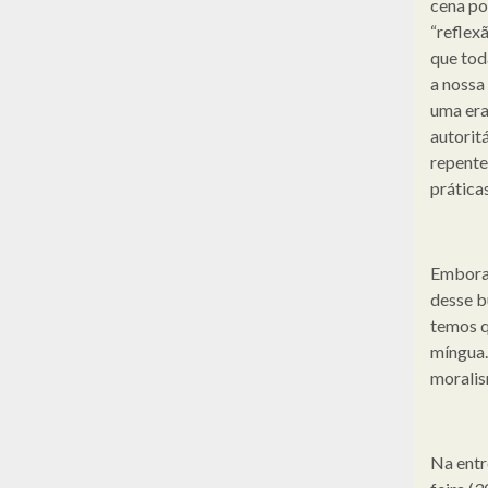
cena pol
“reflex
que tod
a nossa
uma era
autorit
repente
prática
Embora 
desse b
temos q
míngua.
moralis
Na entr