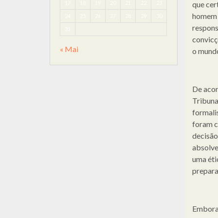
17
18
19
20
21
22
23
que cer
homem d
24
25
26
27
28
29
30
respons
31
convicç
« Mai
o mundo
De acor
Tribunal
formali
foram c
decisão
absolve
uma éti
preparan
Embora 