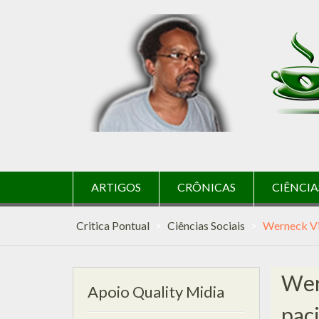
Skip
to
content
ARTIGOS
CRÔNICAS
CIÊNCIA
Critica Pontual
>
Ciências Sociais
>
Werneck Via
Wer
Apoio Quality Midia
paci