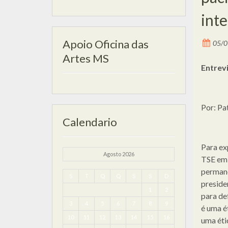
int
Apoio Oficina das
05/0
Artes MS
Entrev
Por: Pa
Calendario
Para ex
Agosto 2026
TSE em 
permanê
S
T
Q
Q
S
S
D
preside
1
2
para de
3
4
5
6
7
8
9
é uma é
10
11
12
13
14
15
16
uma éti