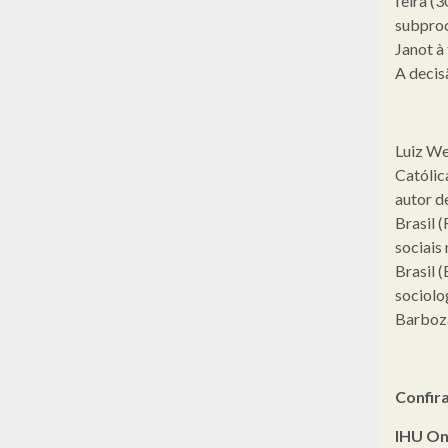
feira (
subproc
Janot à
A decisã
Luiz We
Católic
autor d
Brasil (
sociais
Brasil 
sociolo
Barboza
Confira
IHU On