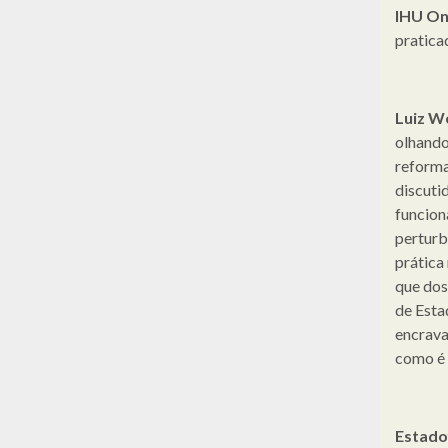
IHU On
pratica
Luiz W
olhando
reforma
discuti
funcion
perturb
prática
que dos
de Esta
encrava
como é 
Estadof