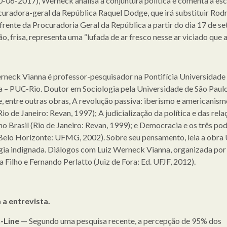
30-06-2017), Werneck analisa a conjuntura política e comenta a es
uradora-geral da República Raquel Dodge, que irá substituir Rod
 frente da Procuradoria Geral da República a partir do dia 17 de s
o, frisa, representa uma “lufada de ar fresco nesse ar viciado que aí
rneck Vianna é professor-pesquisador na Pontifícia Universidade
a – PUC-Rio. Doutor em Sociologia pela Universidade de São Paulo
e, entre outras obras, A revolução passiva: iberismo e americanism
Rio de Janeiro: Revan, 1997); A judicialização da política e das rela
 no Brasil (Rio de Janeiro: Revan, 1999); e Democracia e os três po
(Belo Horizonte: UFMG, 2002). Sobre seu pensamento, leia a obra
gia indignada. Diálogos com Luiz Werneck Vianna, organizada po
 Filho e Fernando Perlatto (Juiz de Fora: Ed. UFJF, 2012).
 a entrevista.
-Line
— Segundo uma pesquisa recente, a percepção de 95% dos