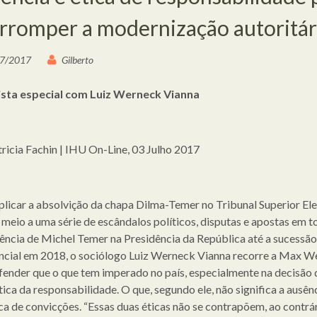
erromper a modernização autoritár
7/2017
Gilberto
ista especial com Luiz Werneck Vianna
tricia Fachin | IHU On-Line, 03 Julho 2017
plicar a absolvição da chapa Dilma-Temer no Tribunal Superior Elei
meio a uma série de escândalos políticos, disputas e apostas em t
ncia de Michel Temer na Presidência da República até a sucessão
ncial em 2018, o sociólogo Luiz Werneck Vianna recorre a Max W
fender que o que tem imperado no país, especialmente na decisão 
tica da responsabilidade. O que, segundo ele, não significa a ausên
ca de convicções. “Essas duas éticas não se contrapõem, ao contrá