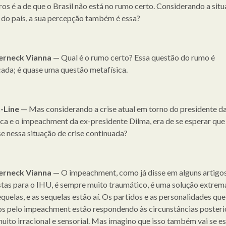
iros é a de que o Brasil não está no rumo certo. Considerando a sit
a do país, a sua percepção também é essa?
erneck Vianna
— Qual é o rumo certo? Essa questão do rumo é
ada; é quase uma questão metafísica.
-Line
— Mas considerando a crise atual em torno do presidente d
ca e o impeachment da ex-presidente Dilma, era de se esperar que 
se nessa situação de crise continuada?
erneck Vianna
— O impeachment, como já disse em alguns artigo
stas para o IHU, é sempre muito traumático, é uma solução extrem
equelas, e as sequelas estão aí. Os partidos e as personalidades qu
os pelo impeachment estão respondendo às circunstâncias posteri
uito irracional e sensorial. Mas imagino que isso também vai se es