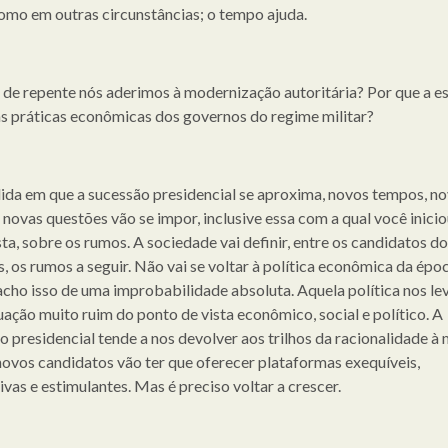
omo em outras circunstâncias; o tempo ajuda.
 de repente nós aderimos à modernização autoritária? Por que a e
às práticas econômicas dos governos do regime militar?
da em que a sucessão presidencial se aproxima, novos tempos, n
 novas questões vão se impor, inclusive essa com a qual você inicio
ta, sobre os rumos. A sociedade vai definir, entre os candidatos do
s, os rumos a seguir. Não vai se voltar à política econômica da épo
acho isso de uma improbabilidade absoluta. Aquela política nos le
uação muito ruim do ponto de vista econômico, social e político. A
o presidencial tende a nos devolver aos trilhos da racionalidade à
novos candidatos vão ter que oferecer plataformas exequíveis,
vas e estimulantes. Mas é preciso voltar a crescer.