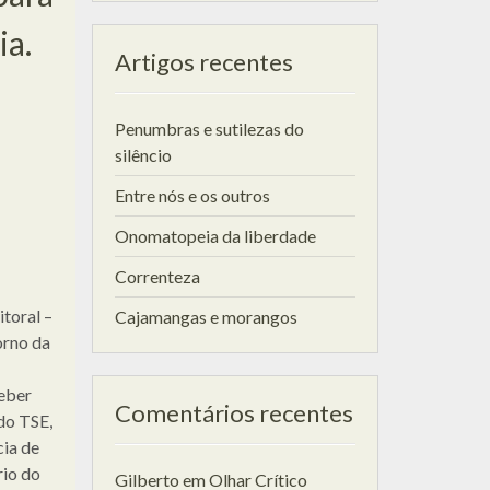
ia.
Artigos recentes
Penumbras e sutilezas do
silêncio
Entre nós e os outros
Onomatopeia da liberdade
Correnteza
toral –
Cajamangas e morangos
orno da
eber
Comentários recentes
do TSE,
cia de
rio do
Gilberto
em
Olhar Crítico