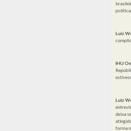
brasile
polític
Luiz W
complic
IHU On
Repúbli
estives
Luiz W
entrevi
deixa s
atingid
forma m