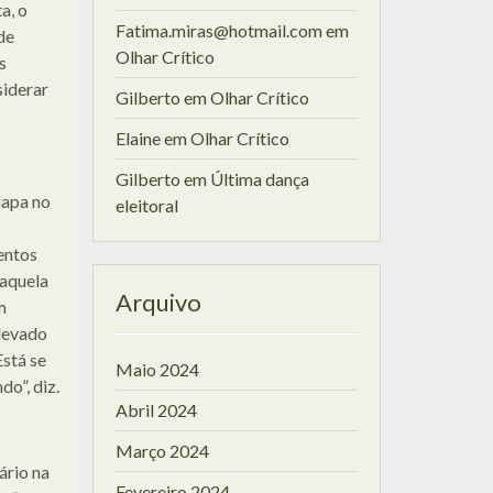
a, o
Fatima.miras@hotmail.com
em
de
Olhar Crítico
s
siderar
Gilberto
em
Olhar Crítico
Elaine
em
Olhar Crítico
Gilberto
em
Última dança
hapa no
eleitoral
entos
naquela
Arquivo
m
 levado
stá se
Maio 2024
do”, diz.
Abril 2024
Março 2024
ário na
Fevereiro 2024