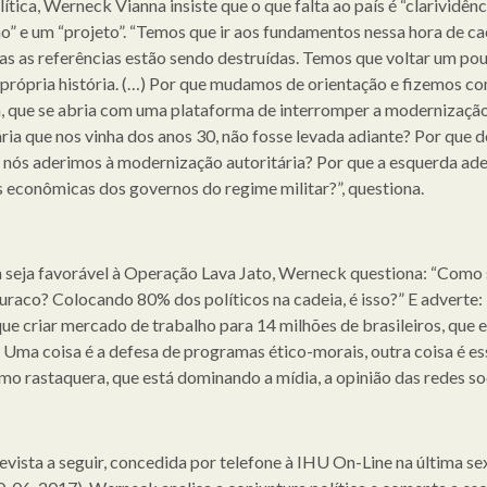
ítica, Werneck Vianna insiste que o que falta ao país é “clarividênci
ão” e um “projeto”. “Temos que ir aos fundamentos nessa hora de c
as as referências estão sendo destruídas. Temos que voltar um po
 própria história. (…) Por que mudamos de orientação e fizemos c
, que se abria com uma plataforma de interromper a modernizaçã
ária que nos vinha dos anos 30, não fosse levada adiante? Por que d
 nós aderimos à modernização autoritária? Por que a esquerda ade
s econômicas dos governos do regime militar?”, questiona.
seja favorável à Operação Lava Jato, Werneck questiona: “Como s
uraco? Colocando 80% dos políticos na cadeia, é isso?” E adverte:
ue criar mercado de trabalho para 14 milhões de brasileiros, que e
 Uma coisa é a defesa de programas ético-morais, outra coisa é es
mo rastaquera, que está dominando a mídia, a opinião das redes soc
evista a seguir, concedida por telefone à IHU On-Line na última se