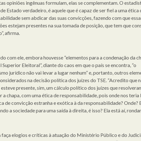
tas opiniões ingênuas formulam, elas se complementam. O estadist
e Estado verdadeiro, é aquele que é capaz de ser fiel a uma ética 
abilidade sem abdicar das suas convicções, fazendo com que essa
ões estejam presentes na sua tomada de posição, que tem que con
”, afirma.
do com ele, embora houvesse “elementos para a condenação da c
 Superior Eleitoral”, diante do caos em que o país se encontra, “o
smo jurídico não vai levar a lugar nenhum” e, portanto, outros elem
onsiderados na decisão política dos juízes do TSE. “Acredito que 
 esteve presente, sim, um cálculo político dos juízes que resolvera
r a chapa, com uma ética de responsabilidade, pois onde nos teria
ca de convicção estranha e exótica à da responsabilidade? Onde? E
do a sociedade para uma saída à direita, é isso? Ela está aí, rondan
faça elogios e críticas à atuação do Ministério Público e do Judici