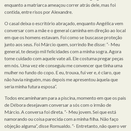
enquanto a matriarca ameaçou correr atrás dele, mas foi
contida, entre risos por Alexandre.
O casal deixa o escritório abraçado, enquanto Angélica vem
conversar com a mãe e o general caminha em direção ao local
em que os homens estavam. Foi como se buscasse proteção
junto aos seus. Foi Márcio quem, sorrindo lhe disse: “- Meu
general, te desejo mil felicidades com a minha sogra. Agora
tome cuidado com aquele vate ali. Ele costuma pregar peças
em nós. Uma vez ele conseguiu me convencer que tinha uma
mulher no fundo do copo. E eu, trouxa, fui ver e, é claro, que
não havia ninguém, mas depois me apresentou àquela que
seria minha futura esposa”.
Todos encaminharam para a piscina, momento em que os pais
de Débora desejavam conversar a sós com o irmão de
Márcio. A conversa foi direta. “- Meu jovem. Sei que está
namorando ou coisa parecida com a minha filha. Não faço
objeção alguma”, disse Romualdo. “- Entretanto, não quero ver