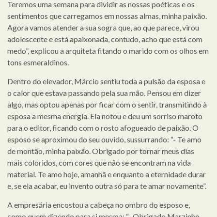
Teremos uma semana para dividir as nossas poéticas e os
sentimentos que carregamos em nossas almas, minha paixão.
Agora vamos atender a sua sogra que, ao que parece, virou
adolescente e está apaixonada, contudo, acho que está com
medo”, explicou a arquiteta fitando o marido com os olhos em
tons esmeraldinos.
Dentro do elevador, Márcio sentiu toda a pulsão da esposa e
o calor que estava passando pela sua mão. Pensou em dizer
algo, mas optou apenas por ficar com o sentir, transmitindo à
esposa a mesma energia. Ela notou e deu um sorriso maroto
para o editor, ficando com o rosto afogueado de paixão. O
esposo se aproximou do seu ouvido, sussurrando: “- Te amo
de montão, minha paixão. Obrigado por tornar meus dias
mais coloridos, com cores que não se encontram na vida
material. Te amo hoje, amanhã e enquanto a eternidade durar
e, se ela acabar, eu invento outra só para te amar novamente”.
A empresária encostou a cabeça no ombro do esposo e,
como quem dizendo para si mesma: “- Obrigado Marzinho