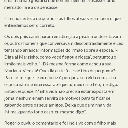
uma filha não gostaria que homem nenhum a usasse como
mercadoria e a dispensasse.
– Tenho certeza de que nossos filhos absorveram bem o que
entendemos ser o correto.
Os dois pais caminharam em direção à piscina onde estavam
os outros homens que conversavam descontraidamente e Léo
tentando arrancar informações do irmão sobre a esposa. “-
Diga ai Marzinho, como você fisgou a ricaça”, perguntou o
irmão mais velho. “- Dá mesma forma como achou a sua
Mariana. Vem cá! Que dia eu te fiz esse tipo de pergunta?
Parece-me que se eu não fiz é porque a sua vida com a sua
esposa não me interessa, até que tu, meu caro Léo, me diga.
Então, esquece. Minha vida não precisa estar exposta em
jornal nenhum e nem servirá de motivos para tu ficar se
gabando entre os seus amigos. Deixa que da minha vida
íntima, quando for o caso, eu mesmo digo”.
Rogério ouviu o comentário e foi incisivo com o filho mais