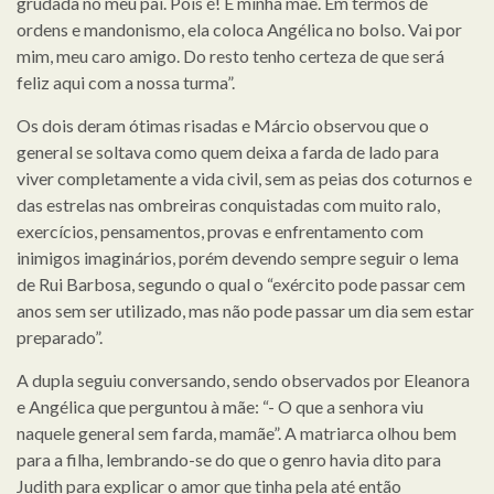
grudada no meu pai. Pois é! É minha mãe. Em termos de
ordens e mandonismo, ela coloca Angélica no bolso. Vai por
mim, meu caro amigo. Do resto tenho certeza de que será
feliz aqui com a nossa turma”.
Os dois deram ótimas risadas e Márcio observou que o
general se soltava como quem deixa a farda de lado para
viver completamente a vida civil, sem as peias dos coturnos e
das estrelas nas ombreiras conquistadas com muito ralo,
exercícios, pensamentos, provas e enfrentamento com
inimigos imaginários, porém devendo sempre seguir o lema
de Rui Barbosa, segundo o qual o “exército pode passar cem
anos sem ser utilizado, mas não pode passar um dia sem estar
preparado”.
A dupla seguiu conversando, sendo observados por Eleanora
e Angélica que perguntou à mãe: “- O que a senhora viu
naquele general sem farda, mamãe”. A matriarca olhou bem
para a filha, lembrando-se do que o genro havia dito para
Judith para explicar o amor que tinha pela até então