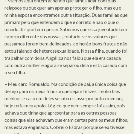
– Viemos aqui ontem achando que íamos lidar com pais
relapsos ou que queriam apenas proteger o filho, mas eu e
minha esposa encontramos outra situação. Duas famílias que
primam pelo que entendem o que é correto e não o que o
mundo diz que tem que ser. Sabemos que essa juventude tem
cabeça diferente das nossas, contudo, se os valores que
passamos forem bem delineados, colherão bons frutos e não
estou falando de heterossexualidade. Nossa filha, quando foi
trabalhar com dona Angélica nos falou que ela era casada
com outra mulher e agora se separou dela e está casado com
o seu filho.
– Meu caro Romualdo. Na condição de pai, a única coisa que
desejo para os meus filhos é que sejam felizes. Tenho três
meninos e caso um deles se interessasse por outro menino,
hoje teria meu apoio. Lógico que nem sempre foi assim, pois
achava que tinha que apresentar para as outras pessoas
coisas que elas achavam que eram certas para os meus filhos,
mas estava enganado. Cobrei o Esdras porque se eu tivesse