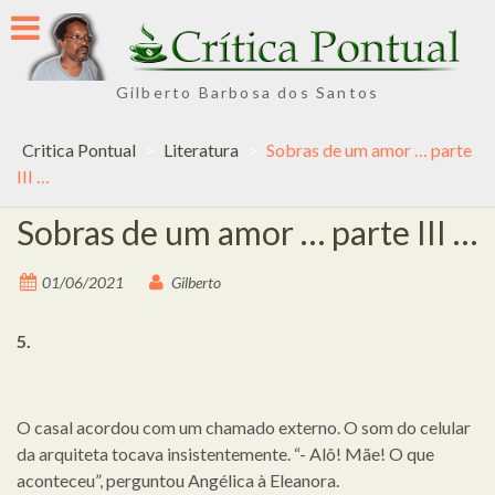
Skip
to
content
Gilberto Barbosa dos Santos
Critica Pontual
>
Literatura
>
Sobras de um amor … parte
III …
Sobras de um amor … parte III …
01/06/2021
Gilberto
5.
O casal acordou com um chamado externo. O som do celular
da arquiteta tocava insistentemente. “- Alô! Mãe! O que
aconteceu”, perguntou Angélica à Eleanora.