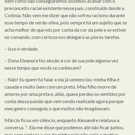
bem como não conseguiremos sozinhos acabar com o
preconceito racial existente nesse país, construído desde a
Colônia. Não vem me dizer que não sofreu racismo durante
esse tempo de verde-oliva, pois sempre há um sujeito que se
acha melhor do que nós por conta da cor da pele e se estiver
no comando, com certeza nos delegará as piores tarefas.
– Isso é verdade.
– Dona Eleanora fez alusão à cor de sua pele alguma vez
nesse tempo que vocês se conhecem?
– Não! Eu quem fui falar e ela já sentenciou: minha filha é
casada e muito bem com um preto. Meu filho morre de
amores por uma preta e, aliás, quase perdeu os sentidos por
conta dessa paixão que vem sendo realizada agora porque
meu genro conseguiu o que muitos não imaginavam.
Márcio ficou em silêncio, enquanto Alexandre relatava a
conversa. “- Ela me disse que podemos até não ficar juntos,
mas com certeza a cor da minha pele não seria o motivo.