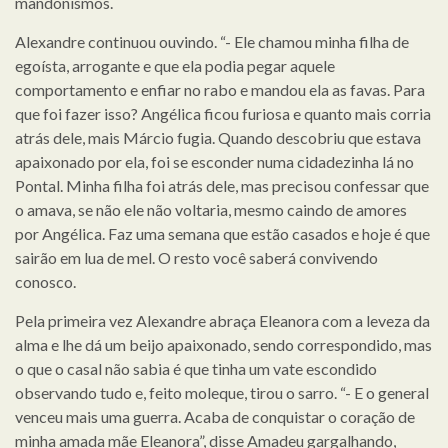
mandonismos.
Alexandre continuou ouvindo. “- Ele chamou minha filha de
egoísta, arrogante e que ela podia pegar aquele
comportamento e enfiar no rabo e mandou ela as favas. Para
que foi fazer isso? Angélica ficou furiosa e quanto mais corria
atrás dele, mais Márcio fugia. Quando descobriu que estava
apaixonado por ela, foi se esconder numa cidadezinha lá no
Pontal. Minha filha foi atrás dele, mas precisou confessar que
o amava, se não ele não voltaria, mesmo caindo de amores
por Angélica. Faz uma semana que estão casados e hoje é que
sairão em lua de mel. O resto você saberá convivendo
conosco.
Pela primeira vez Alexandre abraça Eleanora com a leveza da
alma e lhe dá um beijo apaixonado, sendo correspondido, mas
o que o casal não sabia é que tinha um vate escondido
observando tudo e, feito moleque, tirou o sarro. “- E o general
venceu mais uma guerra. Acaba de conquistar o coração de
minha amada mãe Eleanora”, disse Amadeu gargalhando,