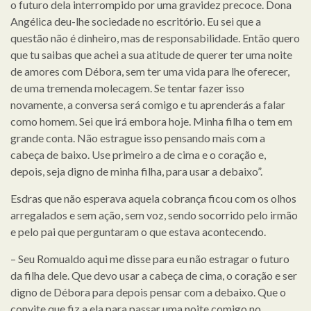
o futuro dela interrompido por uma gravidez precoce. Dona
Angélica deu-lhe sociedade no escritório. Eu sei que a
questão não é dinheiro, mas de responsabilidade. Então quero
que tu saibas que achei a sua atitude de querer ter uma noite
de amores com Débora, sem ter uma vida para lhe oferecer,
de uma tremenda molecagem. Se tentar fazer isso
novamente, a conversa será comigo e tu aprenderás a falar
como homem. Sei que irá embora hoje. Minha filha o tem em
grande conta. Não estrague isso pensando mais com a
cabeça de baixo. Use primeiro a de cima e o coração e,
depois, seja digno de minha filha, para usar a debaixo”.
Esdras que não esperava aquela cobrança ficou com os olhos
arregalados e sem ação, sem voz, sendo socorrido pelo irmão
e pelo pai que perguntaram o que estava acontecendo.
– Seu Romualdo aqui me disse para eu não estragar o futuro
da filha dele. Que devo usar a cabeça de cima, o coração e ser
digno de Débora para depois pensar com a debaixo. Que o
convite que fiz a ela para passar uma noite comigo no