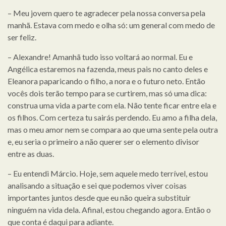
– Meu jovem quero te agradecer pela nossa conversa pela
manhã. Estava com medo e olha só: um general com medo de
ser feliz.
– Alexandre! Amanhã tudo isso voltará ao normal. Eu e
Angélica estaremos na fazenda, meus pais no canto deles e
Eleanora paparicando o filho, a nora e o futuro neto. Então
vocês dois terão tempo para se curtirem, mas só uma dica:
construa uma vida a parte com ela. Não tente ficar entre ela e
os filhos. Com certeza tu sairás perdendo. Eu amo a filha dela,
mas o meu amor nem se compara ao que uma sente pela outra
e, eu seria o primeiro a não querer ser o elemento divisor
entre as duas.
– Eu entendi Márcio. Hoje, sem aquele medo terrível, estou
analisando a situação e sei que podemos viver coisas
importantes juntos desde que eu não queira substituir
ninguém na vida dela. Afinal, estou chegando agora. Então o
que conta é daqui para adiante.