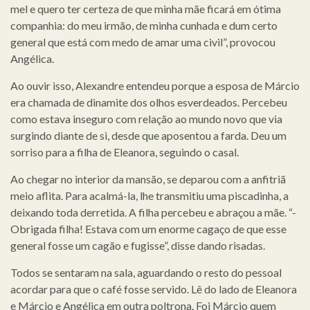
mel e quero ter certeza de que minha mãe ficará em ótima
companhia: do meu irmão, de minha cunhada e dum certo
general que está com medo de amar uma civil”, provocou
Angélica.
Ao ouvir isso, Alexandre entendeu porque a esposa de Márcio
era chamada de dinamite dos olhos esverdeados. Percebeu
como estava inseguro com relação ao mundo novo que via
surgindo diante de si, desde que aposentou a farda. Deu um
sorriso para a filha de Eleanora, seguindo o casal.
Ao chegar no interior da mansão, se deparou com a anfitriã
meio aflita. Para acalmá-la, lhe transmitiu uma piscadinha, a
deixando toda derretida. A filha percebeu e abraçou a mãe. “-
Obrigada filha! Estava com um enorme cagaço de que esse
general fosse um cagão e fugisse”, disse dando risadas.
Todos se sentaram na sala, aguardando o resto do pessoal
acordar para que o café fosse servido. Lê do lado de Eleanora
e Márcio e Angélica em outra poltrona. Foi Márcio quem