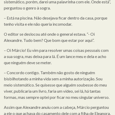
sistemático, porém, darei uma palavrinha com ele. Onde está”,
perguntou o genro à sogra.
– Está na piscina. Não desejava ficar dentro da casa, porque
tenho visita e ele não queria incomodar.
O editor se deslocou até onde o general estava. “- Oi
Alexandre. Tudo bem? Que bom que estar por aqui”.
– Oi Márcio! Eu vim para resolver umas coisas pessoais com
a sua sogra, mas deixa para lá. É um lance meu e dela e acho
que ninguém deve se meter.
– Concordo contigo. Também não gosto de ninguém
bisbilhotando a minha vida sem a minha autorização. Sou
meio sistemático. Se quisesse que alguém soubesse do meu
viver, publicaria um livro, faria um vídeo, sei lá, há tantas
formas, mas sempre optei por ficar no meu singular universo.
Assim que Alexandre anuiu com a cabeça, Márcio perguntou
a ele o que achava do casamento dele com a filha de Eleanora,