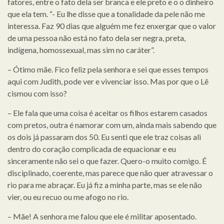
fatores, entre o fato dela ser branca e ele preto e o o dinheiro
que ela tem. “- Eu lhe disse que a tonalidade da pele não me
interessa. Faz 90 dias que alguém me fez enxergar que o valor
de uma pessoa não está no fato dela ser negra, preta,
indígena, homossexual, mas sim no caráter”.
– Ótimo mãe. Fico feliz pela senhora e sei que esses tempos
aqui com Judith, pode ver e vivenciar isso. Mas por que o Lê
cismou com isso?
– Ele fala que uma coisa é aceitar os filhos estarem casados
com pretos, outra é namorar com um, ainda mais sabendo que
os dois já passaram dos 50. Eu senti que ele traz coisas ali
dentro do coração complicada de equacionar e eu
sinceramente não sei o que fazer. Quero-o muito comigo. É
disciplinado, coerente, mas parece que não quer atravessar o
rio para me abraçar. Eu já fiz a minha parte, mas se ele não
vier, ou eu recuo ou me afogo no rio.
– Mãe! A senhora me falou que ele é militar aposentado.