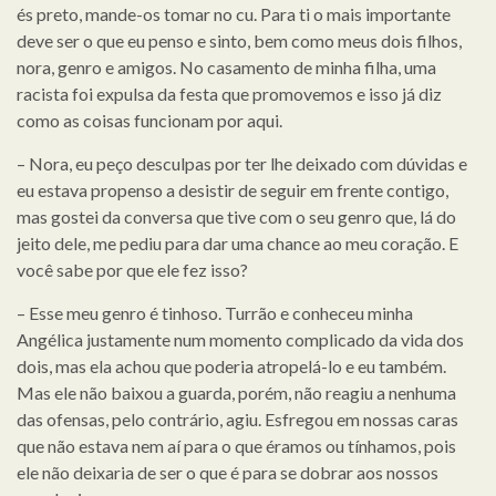
és preto, mande-os tomar no cu. Para ti o mais importante
deve ser o que eu penso e sinto, bem como meus dois filhos,
nora, genro e amigos. No casamento de minha filha, uma
racista foi expulsa da festa que promovemos e isso já diz
como as coisas funcionam por aqui.
– Nora, eu peço desculpas por ter lhe deixado com dúvidas e
eu estava propenso a desistir de seguir em frente contigo,
mas gostei da conversa que tive com o seu genro que, lá do
jeito dele, me pediu para dar uma chance ao meu coração. E
você sabe por que ele fez isso?
– Esse meu genro é tinhoso. Turrão e conheceu minha
Angélica justamente num momento complicado da vida dos
dois, mas ela achou que poderia atropelá-lo e eu também.
Mas ele não baixou a guarda, porém, não reagiu a nenhuma
das ofensas, pelo contrário, agiu. Esfregou em nossas caras
que não estava nem aí para o que éramos ou tínhamos, pois
ele não deixaria de ser o que é para se dobrar aos nossos