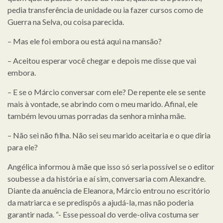
pedia transferência de unidade ou ia fazer cursos como de
Guerra na Selva, ou coisa parecida.
– Mas ele foi embora ou está aqui na mansão?
– Aceitou esperar você chegar e depois me disse que vai
embora.
– E se o Márcio conversar com ele? De repente ele se sente
mais à vontade, se abrindo com o meu marido. Afinal, ele
também levou umas porradas da senhora minha mãe.
– Não sei não filha. Não sei seu marido aceitaria e o que diria
para ele?
Angélica informou à mãe que isso só seria possível se o editor
soubesse a da história e aí sim, conversaria com Alexandre.
Diante da anuência de Eleanora, Márcio entrou no escritório
da matriarca e se predispôs a ajudá-la, mas não poderia
garantir nada. “- Esse pessoal do verde-oliva costuma ser