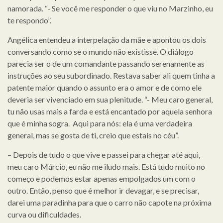
namorada. “- Se você me responder o que viu no Marzinho, eu
te respondo”.
Angélica entendeu a interpelação da mãe e apontou os dois
conversando como se o mundo não existisse. O diálogo
parecia ser o de um comandante passando serenamente as
instruções ao seu subordinado. Restava saber ali quem tinha a
patente maior quando o assunto era o amor e de como ele
deveria ser vivenciado em sua plenitude. “- Meu caro general,
tu não usas mais a farda e está encantado por aquela senhora
que é minha sogra. Aqui para nós: ela é uma verdadeira
general, mas se gosta de ti, creio que estais no céu”.
– Depois de tudo o que vive e passei para chegar até aqui,
meu caro Márcio, eu não me iludo mais. Está tudo muito no
começo e podemos estar apenas empolgados um com o
outro. Então, penso que é melhor ir devagar, e se precisar,
darei uma paradinha para que o carro não capote na próxima
curva ou dificuldades.