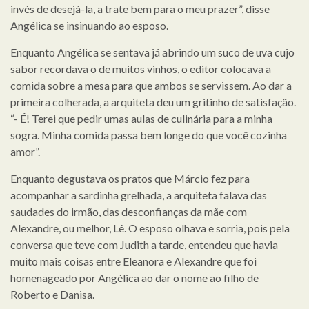
invés de desejá-la, a trate bem para o meu prazer”, disse
Angélica se insinuando ao esposo.
Enquanto Angélica se sentava já abrindo um suco de uva cujo
sabor recordava o de muitos vinhos, o editor colocava a
comida sobre a mesa para que ambos se servissem. Ao dar a
primeira colherada, a arquiteta deu um gritinho de satisfação.
“- É! Terei que pedir umas aulas de culinária para a minha
sogra. Minha comida passa bem longe do que você cozinha
amor”.
Enquanto degustava os pratos que Márcio fez para
acompanhar a sardinha grelhada, a arquiteta falava das
saudades do irmão, das desconfianças da mãe com
Alexandre, ou melhor, Lê. O esposo olhava e sorria, pois pela
conversa que teve com Judith a tarde, entendeu que havia
muito mais coisas entre Eleanora e Alexandre que foi
homenageado por Angélica ao dar o nome ao filho de
Roberto e Danisa.