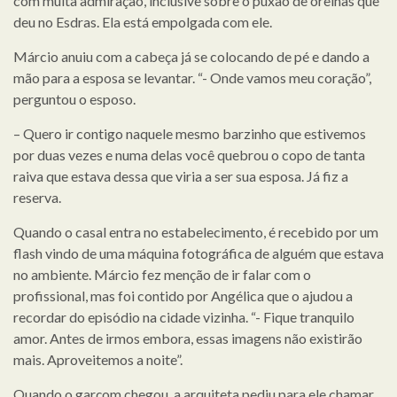
com muita admiração, inclusive sobre o puxão de orelhas que
deu no Esdras. Ela está empolgada com ele.
Márcio anuiu com a cabeça já se colocando de pé e dando a
mão para a esposa se levantar. “- Onde vamos meu coração”,
perguntou o esposo.
– Quero ir contigo naquele mesmo barzinho que estivemos
por duas vezes e numa delas você quebrou o copo de tanta
raiva que estava dessa que viria a ser sua esposa. Já fiz a
reserva.
Quando o casal entra no estabelecimento, é recebido por um
flash vindo de uma máquina fotográfica de alguém que estava
no ambiente. Márcio fez menção de ir falar com o
profissional, mas foi contido por Angélica que o ajudou a
recordar do episódio na cidade vizinha. “- Fique tranquilo
amor. Antes de irmos embora, essas imagens não existirão
mais. Aproveitemos a noite”.
Quando o garçom chegou, a arquiteta pediu para ele chamar