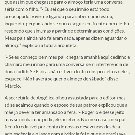
que assim que chegasse para o almoço teria uma conversa
séria com o filho. “- Eu sei que o seu irmão está todo
preocupado. Vive me ligando para saber como estou,
inquerido, perguntando se quero seguir em frente com ele. Eu
respondo que sim, mas a partir de determinadas condições.
Meus pais ainda não falaram nada, apenas dizem aguardar o
almoço”, explicou a futura arquiteta.
“- Se eu conheço bem meu pai, chegará amanhã aqui cedinho e
chamará meu irmão para uma conversa, sem interferência de
dona Judith. Se Esdras não estiver dentro dos preceitos deles,
esquece. Não haverá se quer o almoço de sábado”, disse
Márcio.
A secretária de Angélica olhou assustada para o editor, mas
só se acalmou quando o esposo de sua patroa explicou que a
mãe já deveria ter amansado a fera. “- Rogério é desse jeito,
mas se minha mãe pedir, ele arrefece. No meu caso, meu pai
ficou irredutível por conta de nossas desavenças desde a
adolescência e o lance com a Márcia foi o que ele precisava