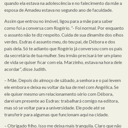
quando ela estava na adolescência e no falecimento da mãe a
esposa de Amadeu estava no segundo ano de faculdade.
Assim que entrou no imóvel, ligou para a mãe para saber
como foi a conversa com Rogério. “- Foi normal. Por enquanto
o assunto não te diz respeito. Cuida de sua dinamite dos olhos
verdes. Esdras é assunto meu, do teu pai, de Débora e dos
pais dela. Só te adianto que Rogério já conversou com os pais
da secretária de tua mulher. Seu irmão precisará ter um plano
de vida se quiser ficar com ela. Marzinho, estava na hora dele
acordar”, disse Judith.
– Mãe. Depois do almoço de sábado, a senhora e o pai levem
ele embora e deixa eu voltar da lua de mel com Angélica. Se
ele quiser mesmo um relacionamento sério com Débora,
darei um presente ao Esdras: trabalhará comigo na editora,
mas só se voltar para a universidade. Ele pode até se
transferir para algumas que funcionam aqui na cidade.
– Obrigado filho. Isso me deixa mais tranquila. Claro que não