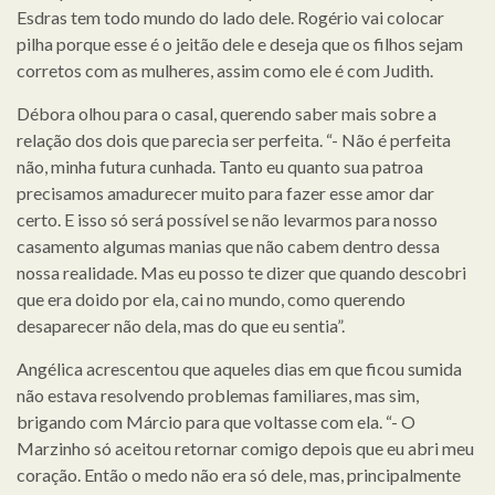
Esdras tem todo mundo do lado dele. Rogério vai colocar
pilha porque esse é o jeitão dele e deseja que os filhos sejam
corretos com as mulheres, assim como ele é com Judith.
Débora olhou para o casal, querendo saber mais sobre a
relação dos dois que parecia ser perfeita. “- Não é perfeita
não, minha futura cunhada. Tanto eu quanto sua patroa
precisamos amadurecer muito para fazer esse amor dar
certo. E isso só será possível se não levarmos para nosso
casamento algumas manias que não cabem dentro dessa
nossa realidade. Mas eu posso te dizer que quando descobri
que era doido por ela, cai no mundo, como querendo
desaparecer não dela, mas do que eu sentia”.
Angélica acrescentou que aqueles dias em que ficou sumida
não estava resolvendo problemas familiares, mas sim,
brigando com Márcio para que voltasse com ela. “- O
Marzinho só aceitou retornar comigo depois que eu abri meu
coração. Então o medo não era só dele, mas, principalmente