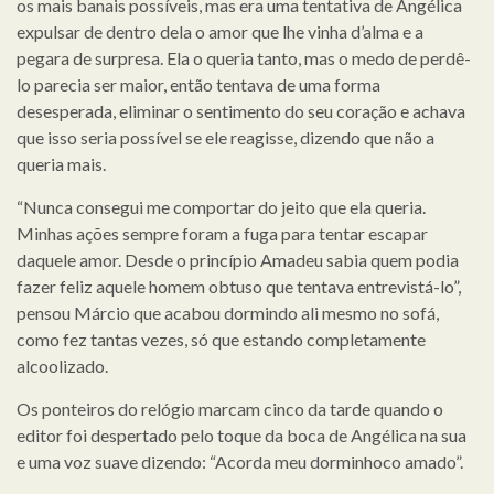
os mais banais possíveis, mas era uma tentativa de Angélica
expulsar de dentro dela o amor que lhe vinha d’alma e a
pegara de surpresa. Ela o queria tanto, mas o medo de perdê-
lo parecia ser maior, então tentava de uma forma
desesperada, eliminar o sentimento do seu coração e achava
que isso seria possível se ele reagisse, dizendo que não a
queria mais.
“Nunca consegui me comportar do jeito que ela queria.
Minhas ações sempre foram a fuga para tentar escapar
daquele amor. Desde o princípio Amadeu sabia quem podia
fazer feliz aquele homem obtuso que tentava entrevistá-lo”,
pensou Márcio que acabou dormindo ali mesmo no sofá,
como fez tantas vezes, só que estando completamente
alcoolizado.
Os ponteiros do relógio marcam cinco da tarde quando o
editor foi despertado pelo toque da boca de Angélica na sua
e uma voz suave dizendo: “Acorda meu dorminhoco amado”.