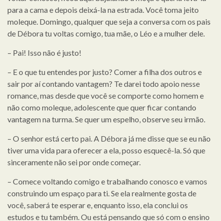
para a cama e depois deixá-la na estrada. Você toma jeito
moleque. Domingo, qualquer que seja a conversa com os pais
de Débora tu voltas comigo, tua mãe, o Léo e a mulher dele.
– Pai! Isso não é justo!
– E o que tu entendes por justo? Comer a filha dos outros e
sair por aí contando vantagem? Te darei todo apoio nesse
romance, mas desde que você se comporte como homem e
não como moleque, adolescente que quer ficar contando
vantagem na turma. Se quer um espelho, observe seu irmão.
– O senhor está certo pai. A Débora já me disse que se eu não
tiver uma vida para oferecer a ela, posso esquecê-la. Só que
sinceramente não sei por onde começar.
– Comece voltando comigo e trabalhando conosco e vamos
construindo um espaço para ti. Se ela realmente gosta de
você, saberá te esperar e, enquanto isso, ela conclui os
estudos e tu também. Ou está pensando que só com o ensino