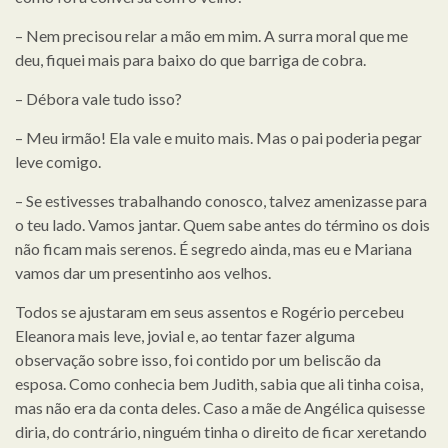
– Nem precisou relar a mão em mim. A surra moral que me
deu, fiquei mais para baixo do que barriga de cobra.
– Débora vale tudo isso?
– Meu irmão! Ela vale e muito mais. Mas o pai poderia pegar
leve comigo.
– Se estivesses trabalhando conosco, talvez amenizasse para
o teu lado. Vamos jantar. Quem sabe antes do término os dois
não ficam mais serenos. É segredo ainda, mas eu e Mariana
vamos dar um presentinho aos velhos.
Todos se ajustaram em seus assentos e Rogério percebeu
Eleanora mais leve, jovial e, ao tentar fazer alguma
observação sobre isso, foi contido por um beliscão da
esposa. Como conhecia bem Judith, sabia que ali tinha coisa,
mas não era da conta deles. Caso a mãe de Angélica quisesse
diria, do contrário, ninguém tinha o direito de ficar xeretando