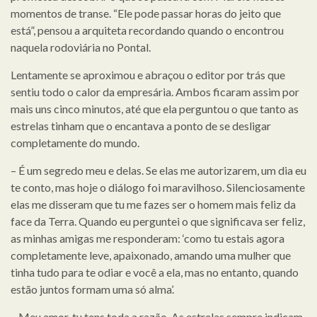
momentos de transe. “Ele pode passar horas do jeito que
está”, pensou a arquiteta recordando quando o encontrou
naquela rodoviária no Pontal.
Lentamente se aproximou e abraçou o editor por trás que
sentiu todo o calor da empresária. Ambos ficaram assim por
mais uns cinco minutos, até que ela perguntou o que tanto as
estrelas tinham que o encantava a ponto de se desligar
completamente do mundo.
– É um segredo meu e delas. Se elas me autorizarem, um dia eu
te conto, mas hoje o diálogo foi maravilhoso. Silenciosamente
elas me disseram que tu me fazes ser o homem mais feliz da
face da Terra. Quando eu perguntei o que significava ser feliz,
as minhas amigas me responderam: ‘como tu estais agora
completamente leve, apaixonado, amando uma mulher que
tinha tudo para te odiar e você a ela, mas no entanto, quando
estão juntos formam uma só alma’.
– Meu amor, tu tens toda a razão. As estrelas sempre indicam