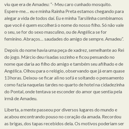
viu que era de Amadeu: “- Meu caro cunhado mosquito.
Espere-me… eu e minha Rainha Preta estamos chegando para
alegar a vida de todos daí. Eu e minha Tarsilinha combinamos
que você é quem escolherá o nome do nosso filho. Só não vale
o seu, se for do sexo masculino, ou de Angélica se for
feminino. Abraços… saudades do amigo de sempre. Amadeu”.
Depois do nome havia uma peça de xadrez, semelhante ao Rei
do jogo. Márcio deu risadas sozinho e ficou pensando no
nome que daria ao filho do amigo e também seu afilhado e de
Angélica. Olhou para o relógio, observando que já eram quase
13 horas. Deixou-se ficar ali no sofá e soltando o pensamento
como fazia naquelas tardes no quarto de hotel na cidadezinha
do Pontal, onde tentava se esconder do amor que sentia pela
irmã de Amadeu.
Liberta, a mente passeou por diversos lugares do mundo e
acabou encontrando pouso no coração da amada. Recordou
as brigas, dos tapas recebidos dela. Os motivos poderiam ser