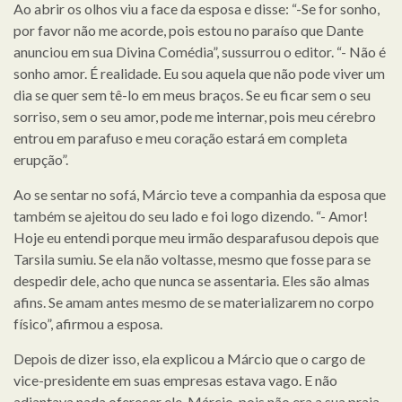
Ao abrir os olhos viu a face da esposa e disse: “-Se for sonho,
por favor não me acorde, pois estou no paraíso que Dante
anunciou em sua Divina Comédia”, sussurrou o editor. “- Não é
sonho amor. É realidade. Eu sou aquela que não pode viver um
dia se quer sem tê-lo em meus braços. Se eu ficar sem o seu
sorriso, sem o seu amor, pode me internar, pois meu cérebro
entrou em parafuso e meu coração estará em completa
erupção”.
Ao se sentar no sofá, Márcio teve a companhia da esposa que
também se ajeitou do seu lado e foi logo dizendo. “- Amor!
Hoje eu entendi porque meu irmão desparafusou depois que
Tarsila sumiu. Se ela não voltasse, mesmo que fosse para se
despedir dele, acho que nunca se assentaria. Eles são almas
afins. Se amam antes mesmo de se materializarem no corpo
físico”, afirmou a esposa.
Depois de dizer isso, ela explicou a Márcio que o cargo de
vice-presidente em suas empresas estava vago. E não
adiantava nada oferecer ele, Márcio, pois não era a sua praia.