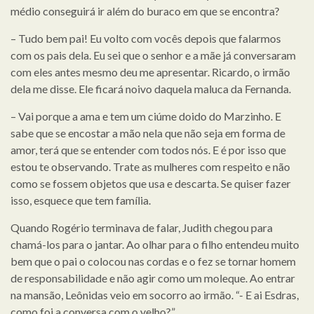
médio conseguirá ir além do buraco em que se encontra?
– Tudo bem pai! Eu volto com vocês depois que falarmos
com os pais dela. Eu sei que o senhor e a mãe já conversaram
com eles antes mesmo deu me apresentar. Ricardo, o irmão
dela me disse. Ele ficará noivo daquela maluca da Fernanda.
– Vai porque a ama e tem um ciúme doido do Marzinho. E
sabe que se encostar a mão nela que não seja em forma de
amor, terá que se entender com todos nós. E é por isso que
estou te observando. Trate as mulheres com respeito e não
como se fossem objetos que usa e descarta. Se quiser fazer
isso, esquece que tem família.
Quando Rogério terminava de falar, Judith chegou para
chamá-los para o jantar. Ao olhar para o filho entendeu muito
bem que o pai o colocou nas cordas e o fez se tornar homem
de responsabilidade e não agir como um moleque. Ao entrar
na mansão, Leônidas veio em socorro ao irmão. “- E ai Esdras,
como foi a conversa com o velho?”