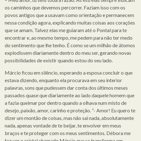
os caminhos que devemos percorrer. Faziam isso com os
povos antigos que a usavam como orientação e permanecem
nessa condição agora, explicando muitas coisas aos corações
que se amam. Talvez elas me guiaram até o Pontal para te
encontrar e, ao mesmo tempo, me pedem para não ter medo
do sentimento que lhe tenho. É como se um milhão de átomos
explodissem diariamente dentro do meu ser, gerando novas
possibilidades de existir quando estou do seu lado.
Márcio ficou em silêncio, esperando a esposa concluir o que
estava dizendo, enquanto ela procurava em seu interior
palavras, sons que pudessem dar conta dos últimos meses
passados quase que diariamente ao lado daquele homem que
a fazia queimar por dentro quando a olhava num misto de
desejo, paixão, amor, carinho e proteção. “- Amor! Eu quero te
dizer um montão de coisas, mas não sai nada, absolutamente
nada, apenas vontade de te beijar, te envolver em meus
braços e te proteger com os meus sentimentos. Débora me
fez ver o cristal chamado Márcio que se transforma em