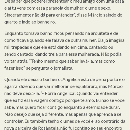
De saber que poderei presentear o meu amigo com uma casa
e aí tu vens com essa paranoia de mulher, ciúme e sexo.
Sinceramente não dá para entender”, disse Márcio saindo do
quarto e indo ao banheiro.
Enquanto tomava banho, ficou pensando na arquiteta e de
como ficava quando ele falava de outra mulher. Ela já imagina
mil trepadas e que ele está dando em cima, cantando ou
sendo cantado, dando trela para essa mulherada. Não podia
voltar atrás. “Tenho mesmo que saber levá-la, mas como
fazer isso”, se pergunta o jornalista.
Quando ele deixa o banheiro, Angélica está de pé na porta e o
agarra, dizendo que vai melhorar, se equilibrará, mas Márcio
não deve deixá-la. “- Porra Angélica! Quando vai entender
que eu fiz essa viagem contigo porque te amo. Eu não se você
sabe, mas quero ficar contigo enquanto a eternidade durar.
Não desejo que seja diferente, mas apenas que aprenda a se
controlar. Eu também tenho ciúmes de você e, ao contrário da
nova parceira de Rosângela, não fui contigo ao seu encontro