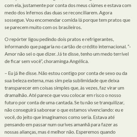
com ela, justamente por conta dos meus ciúmes e estava com
medo dos infernos das duas se reconciliarem. Agora
sossegue. Vou encomendar comida lá porque tem pratos que
se parecem muito com os brasileiros.
O repórter ligou pedindo dois pratos e refrigerantes,
informando que pagaria no cartão de crédito internacional. “-
Amor não sei o que dizer. Já te disse, tenho um medo terrível
de ficar sem você”, choraminga Angélica.
– Eu já lhe disse. Não estou contigo por conta de sexo ou da
sua beleza externa, mas sim pela sublimidade que deixa
transparecer em coisas simples que, às vezes, faz virar um
dramalhão. Até parece que vou colocar em risco o nosso
futuro por conta de uma cantada. Se tu não se tranquilizar,
não conseguirá saborear o que estamos vivenciando: eu e
você, do jeito que imaginamos como seria. Estava até
pensando em passar num ourives amanhã para fazer as
nossas alianças, mas é melhor não. Esperemos quando