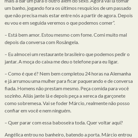
mais a dar um para o outro além do sexo. Agora vai lá tomar
um banho, jogando fora os últimos resquícios de um passado
que não precisa mais estar entre nós a partir de agora. Depois
eu vou e em seguida veremos o que podemos comer”.
– Está bem amor. Estou mesmo com fome. Comi muito mal
depois da conversa com Rosângela.
– Eu almocei um restaurante brasileiro que podemos pedir o
jantar. A moça do caixa me deu o telefone para eu ligar.
– Como é que é? Nem bem completou 24 horas na Alemanha
e já arrumou uma mulher para ficar paquerando e de conversa
fiada. Homens não prestam mesmo. Peça comida para você
sozinho. Aliás jante lá e depois peça a xereca da garçonete
como sobremesa. Vai se foder Márcio, realmente não posso
confiar em você e nem ninguém.
– Quer parar com essa baboseira toda. Quer voltar aqui?
Angélica entrou no banheiro, batendo a porta. Márcio entrou