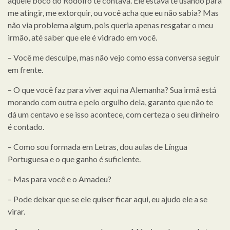
aquele bocó do Rodolfo te contava. Ele estava te usando para
me atingir, me extorquir, ou você acha que eu não sabia? Mas
não via problema algum, pois queria apenas resgatar o meu
irmão, até saber que ele é vidrado em você.
– Você me desculpe, mas não vejo como essa conversa seguir
em frente.
– O que você faz para viver aqui na Alemanha? Sua irmã está
morando com outra e pelo orgulho dela, garanto que não te
dá um centavo e se isso acontece, com certeza o seu dinheiro
é contado.
– Como sou formada em Letras, dou aulas de Língua
Portuguesa e o que ganho é suficiente.
– Mas para você e o Amadeu?
– Pode deixar que se ele quiser ficar aqui, eu ajudo ele a se
virar.