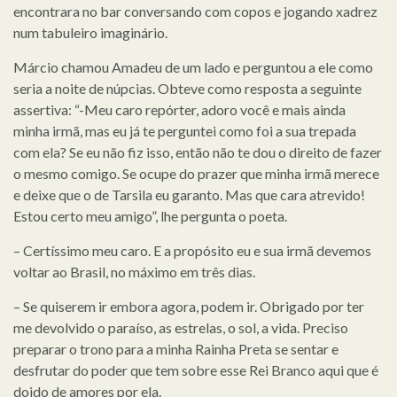
encontrara no bar conversando com copos e jogando xadrez
num tabuleiro imaginário.
Márcio chamou Amadeu de um lado e perguntou a ele como
seria a noite de núpcias. Obteve como resposta a seguinte
assertiva: “-Meu caro repórter, adoro você e mais ainda
minha irmã, mas eu já te perguntei como foi a sua trepada
com ela? Se eu não fiz isso, então não te dou o direito de fazer
o mesmo comigo. Se ocupe do prazer que minha irmã merece
e deixe que o de Tarsila eu garanto. Mas que cara atrevido!
Estou certo meu amigo”, lhe pergunta o poeta.
– Certíssimo meu caro. E a propósito eu e sua irmã devemos
voltar ao Brasil, no máximo em três dias.
– Se quiserem ir embora agora, podem ir. Obrigado por ter
me devolvido o paraíso, as estrelas, o sol, a vida. Preciso
preparar o trono para a minha Rainha Preta se sentar e
desfrutar do poder que tem sobre esse Rei Branco aqui que é
doido de amores por ela.