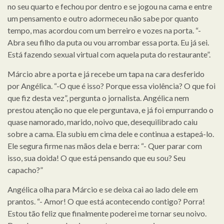
no seu quarto e fechou por dentro e se jogou na cama e entre
um pensamento e outro adormeceu não sabe por quanto
tempo, mas acordou com um berreiro e vozes na porta. “-
Abra seu filho da puta ou vou arrombar essa porta. Eu já sei.
Está fazendo sexual virtual com aquela puta do restaurante”.
Márcio abre a porta e já recebe um tapa na cara desferido
por Angélica. “-O que é isso? Porque essa violência? O que foi
que fiz desta vez”, pergunta o jornalista. Angélica nem
prestou atenção no que ele perguntava, e já foi empurrando o
quase namorado, marido, noivo que, desequilibrado caiu
sobre a cama. Ela subiu em cima dele e continua a estapeá-lo.
Ele segura firme nas mãos dela e berra: “- Quer parar com
isso, sua doida! O que está pensando que eu sou? Seu
capacho?”
Angélica olha para Márcio e se deixa cai ao lado dele em
prantos. “- Amor! O que está acontecendo contigo? Porra!
Estou tão feliz que finalmente poderei me tornar seu noivo.