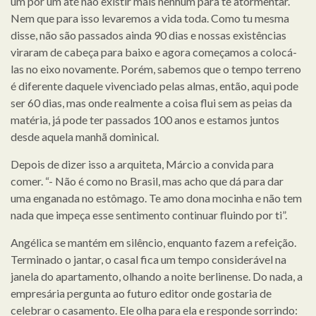
um por um até não existir mais nenhum para te atormentar.
Nem que para isso levaremos a vida toda. Como tu mesma
disse, não são passados ainda 90 dias e nossas existências
viraram de cabeça para baixo e agora começamos a colocá-
las no eixo novamente. Porém, sabemos que o tempo terreno
é diferente daquele vivenciado pelas almas, então, aqui pode
ser 60 dias, mas onde realmente a coisa flui sem as peias da
matéria, já pode ter passados 100 anos e estamos juntos
desde aquela manhã dominical.
Depois de dizer isso a arquiteta, Márcio a convida para
comer. “- Não é como no Brasil, mas acho que dá para dar
uma enganada no estômago. Te amo dona mocinha e não tem
nada que impeça esse sentimento continuar fluindo por ti”.
Angélica se mantém em silêncio, enquanto fazem a refeição.
Terminado o jantar, o casal fica um tempo considerável na
janela do apartamento, olhando a noite berlinense. Do nada, a
empresária pergunta ao futuro editor onde gostaria de
celebrar o casamento. Ele olha para ela e responde sorrindo: