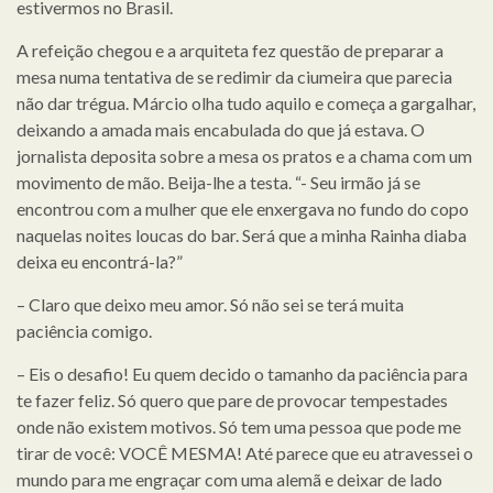
estivermos no Brasil.
A refeição chegou e a arquiteta fez questão de preparar a
mesa numa tentativa de se redimir da ciumeira que parecia
não dar trégua. Márcio olha tudo aquilo e começa a gargalhar,
deixando a amada mais encabulada do que já estava. O
jornalista deposita sobre a mesa os pratos e a chama com um
movimento de mão. Beija-lhe a testa. “- Seu irmão já se
encontrou com a mulher que ele enxergava no fundo do copo
naquelas noites loucas do bar. Será que a minha Rainha diaba
deixa eu encontrá-la?”
– Claro que deixo meu amor. Só não sei se terá muita
paciência comigo.
– Eis o desafio! Eu quem decido o tamanho da paciência para
te fazer feliz. Só quero que pare de provocar tempestades
onde não existem motivos. Só tem uma pessoa que pode me
tirar de você: VOCÊ MESMA! Até parece que eu atravessei o
mundo para me engraçar com uma alemã e deixar de lado