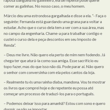
raposa banguela no galinheiro, ela de repente pode querer
comer as galinhas. No nosso caso, o meu homem.
Márcio deu uma estrondosa gargalhada e disse a ela. “- Faça o
seguinte: Fernanda está guardando uma grana para voltar a
estudar. Acho que o curso dela tem a ver com a sua área, mas
no campo da engenharia. Chame-a para trabalhar contigo e
custei o curso dela e peça descontos em seu Imposto de
Renda”.
– Deus me livre. Não quero ela perto de mim nem fodendo. Já
chega ter que aturá-la como sua amiga. Esse sacrifício eu
topo fazer, mas do que isso não dá. Pode parar aí. Não quero
o senhor com conversinha com ela pelos cantos da loja.
– Realmente tu és uma rainha diaba, mandona. Vou te mostrar
os livros que comprei hoje e de repetente eu possa até
começar um processo de traduzi-los para o português.
– Podemos deixar isso para amanhã? Estou com sono e quero
dormir, se não se importar.