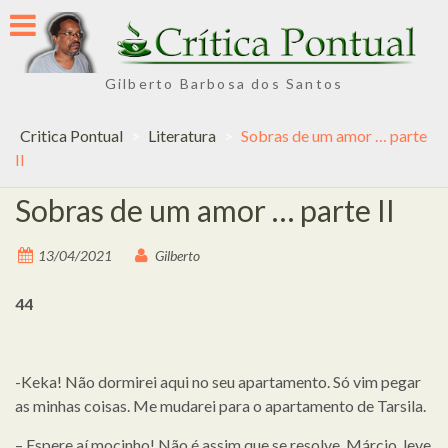
Skip
to
content
Gilberto Barbosa dos Santos
Critica Pontual
>
Literatura
>
Sobras de um amor … parte
II
Sobras de um amor … parte II
13/04/2021
Gilberto
44
-Keka! Não dormirei aqui no seu apartamento. Só vim pegar
as minhas coisas. Me mudarei para o apartamento de Tarsila.
– Espere aí mocinho! Não é assim que se resolve. Márcio, leve