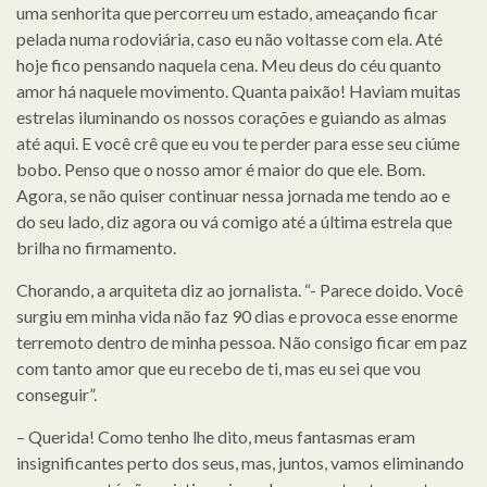
uma senhorita que percorreu um estado, ameaçando ficar
pelada numa rodoviária, caso eu não voltasse com ela. Até
hoje fico pensando naquela cena. Meu deus do céu quanto
amor há naquele movimento. Quanta paixão! Haviam muitas
estrelas iluminando os nossos corações e guiando as almas
até aqui. E você crê que eu vou te perder para esse seu ciúme
bobo. Penso que o nosso amor é maior do que ele. Bom.
Agora, se não quiser continuar nessa jornada me tendo ao e
do seu lado, diz agora ou vá comigo até a última estrela que
brilha no firmamento.
Chorando, a arquiteta diz ao jornalista. “- Parece doido. Você
surgiu em minha vida não faz 90 dias e provoca esse enorme
terremoto dentro de minha pessoa. Não consigo ficar em paz
com tanto amor que eu recebo de ti, mas eu sei que vou
conseguir”.
– Querida! Como tenho lhe dito, meus fantasmas eram
insignificantes perto dos seus, mas, juntos, vamos eliminando