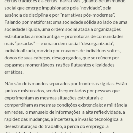
certas tradições e a certas “narrativas”, quanto de um mundo
social que emerge impulsionado pela “novidade”, pela
ausência de disciplina e por “narrativas pós-modernas”.
Falando por metáforas: uma sociedade sólida ao lado de uma
sociedade líquida, uma ordem social atada a organizações
estruturadas à moda antiga — promotoras de comunidades
mais “pesadas” — e uma ordem social “desorganizada”,
individualizada, movida por enxames de indivíduos soltos,
donos de suas cabeças, desagregados, que se reúnem por
espasmos momentâneos, razões flutuantes e lealdades
erráticas.
Não são dois mundos separados por fronteiras rígidas. Estão
juntos e misturados, sendo frequentados por pessoas que
experimentam as mesmas situações estruturais e
compartilham as mesmas condições existenciais: a militância
em redes, o manuseio de informações, a alta reflexividade, a
rapidez das mudanças, a incerteza, a invasão tecnológica, a
desestruturação do trabalho, a perda do emprego, a