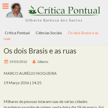
Skip
to
content
Gilberto Barbosa dos Santos
Critica Pontual
>
Ciências Sociais
>
Os dois Brasis e as
ruas
Os dois Brasis e as ruas
19/03/2016
Gilberto
MARCO AURÉLIO NOGUEIRA
19 Março 2016 | 14:25
Milhares de pessoas lotaram ruas de várias cidades
brasileiras na noite de ontem, sexta-feira dia 18 de março. Foi