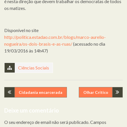
é nesta direção que devem trabalhar os democratas de todos
os matizes.
Disponível no site
http://politica.estadao.com.br/blogs/marco-aurelio-
nogueira/os-dois-brasis-e-as-ruas/
(acessado no dia
19/03/2016 às 14h47)
Ciências Sociais
Navegação
Cidadania encarcerada
Olhar Crítico
de
Deixe um comentário
artigos
O seu endereço de email não será publicado.
Campos