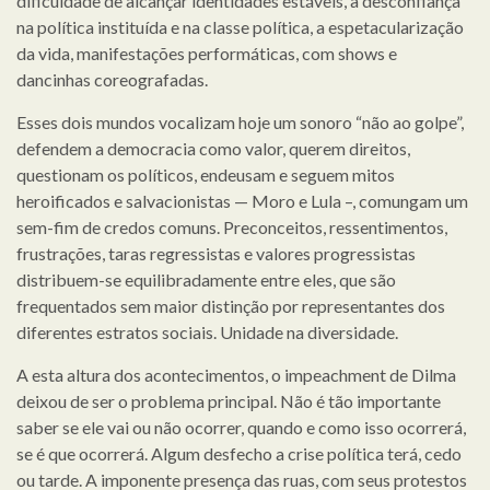
dificuldade de alcançar identidades estáveis, a desconfiança
na política instituída e na classe política, a espetacularização
da vida, manifestações performáticas, com shows e
dancinhas coreografadas.
Esses dois mundos vocalizam hoje um sonoro “não ao golpe”,
defendem a democracia como valor, querem direitos,
questionam os políticos, endeusam e seguem mitos
heroificados e salvacionistas — Moro e Lula –, comungam um
sem-fim de credos comuns. Preconceitos, ressentimentos,
frustrações, taras regressistas e valores progressistas
distribuem-se equilibradamente entre eles, que são
frequentados sem maior distinção por representantes dos
diferentes estratos sociais. Unidade na diversidade.
A esta altura dos acontecimentos, o impeachment de Dilma
deixou de ser o problema principal. Não é tão importante
saber se ele vai ou não ocorrer, quando e como isso ocorrerá,
se é que ocorrerá. Algum desfecho a crise política terá, cedo
ou tarde. A imponente presença das ruas, com seus protestos