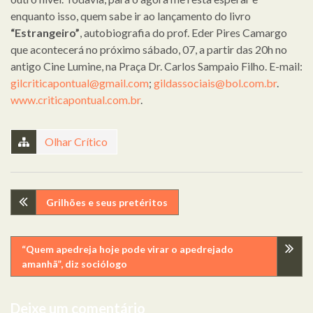
enquanto isso, quem sabe ir ao lançamento do livro
“Estrangeiro”
, autobiografia do prof. Eder Pires Camargo
que acontecerá no próximo sábado, 07, a partir das 20h no
antigo Cine Lumine, na Praça Dr. Carlos Sampaio Filho. E-mail:
gilcriticapontual@gmail.com
;
gildassociais@bol.com.br
.
www.criticapontual.com.br
.
Olhar Crítico
Navegação
Grilhões e seus pretéritos
de
“Quem apedreja hoje pode virar o apedrejado
artigos
amanhã”, diz sociólogo
Deixe um comentário