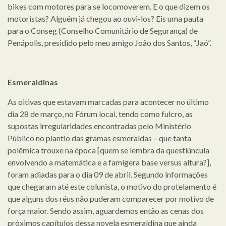
bikes com motores para se locomoverem. E o que dizem os
motoristas? Alguém já chegou ao ouvi-los? Eis uma pauta
para o Conseg (Conselho Comunitário de Segurança) de
Penápolis, presidido pelo meu amigo João dos Santos, “Jaó”.
Esmeraldinas
As oitivas que estavam marcadas para acontecer no último
dia 28 de março, no Fórum local, tendo como fulcro, as
supostas irregularidades encontradas pelo Ministério
Público no plantio das gramas esmeraldas – que tanta
polêmica trouxe na época [quem se lembra da questiúncula
envolvendo a matemática e a famígera base versus altura?],
foram adiadas para o dia 09 de abril. Segundo informações
que chegaram até este colunista, o motivo do protelamento é
que alguns dos réus não puderam comparecer por motivo de
força maior. Sendo assim, aguardemos então as cenas dos
próximos capítulos dessa novela esmeraldina que ainda