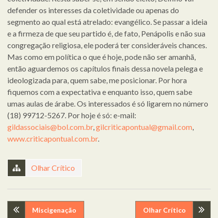
defender os interesses da coletividade ou apenas do
segmento ao qual está atrelado: evangélico. Se passar a ideia
e a firmeza de que seu partido é, de fato, Penápolis e não sua
congregação religiosa, ele poderá ter consideráveis chances.
Mas como em política o que é hoje, pode não ser amanhã,
então aguardemos os capítulos finais dessa novela pelega e
ideologizada para, quem sabe, me posicionar. Por hora
fiquemos com a expectativa e enquanto isso, quem sabe
umas aulas de árabe. Os interessados é só ligarem no número
(18) 99712-5267. Por hoje é só: e-mail:
gildassociais@bol.com.br
,
gilcriticapontual@gmail.com
,
www.criticapontual.com.br
.
Olhar Crítico
Navegação
Miscigenação
Olhar Crítico