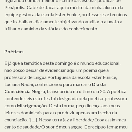
figurando como a melhor discente das escolas públicas de
Penápolis. Cabe destacar aqui o mérito da minha aluna e da
equipe gestora da escola Ester Eunice, professores e técnicos
que trabalham diariamente objetivando auxiliar o alunato a
trilhar o caminho da vitória e do conhecimento.
Poéticas
E já que a temática deste domingo é o mundo educacional,
não posso deixar de evidenciar aqui um poema que a
professora de Língua Portuguesa da escola Ester Eunice,
Luciana Nadai, confeccionou para marcar o
Dia da
Consciência Negra
, transcorrido no último dia 20. A poética
contendo seis estrofes foi designada pela poetisa-professora
como
Miscigenação.
Desta forma, peço licença aos meus
leitores dominicais para reproduzir apenas um trecho da
enunciação. “[…]. Nessa terra jaz a liberdade/Ecoa assim meu
canto de saudade/O suor é meu sangue. E precípuo tema: meu