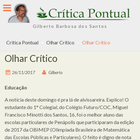
Skip
to
content
Gilberto Barbosa dos Santos
Critica Pontual
>
Olhar Crítico
>
Olhar Crítico
Olhar Crítico
26/11/2017
Gilberto
Educação
A notícia deste domingo é pra lá de alvissareira. Explico! O
estudante do 1° Colegial, do Colégio Futuro/COC, Miguel
Francisco Minotti dos Santos, 16, foi o melhor aluno das
escolas particulares de Penápolis que participaram da edição
de 2017 da OBIMEP (Olimpíada Brasileira de Matemática
das Escolas Públicas e Particulares). O feito é digno de nota