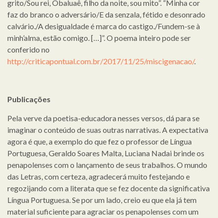
grito/Sou rei, Obaluaê, filho da noite, sou mito”. “Minha cor
faz do branco o adversário/E da senzala, fétido e desonrado
calvário./A desigualdade é marca do castigo./Fundem-se à
minh’alma, estão comigo. […]”. O poema inteiro pode ser
conferido no
http://criticapontual.com.br/2017/11/25/miscigenacao/
.
Publicações
Pela verve da poetisa-educadora nesses versos, dá para se
imaginar o conteúdo de suas outras narrativas. A expectativa
agora é que, a exemplo do que fez o professor de Língua
Portuguesa, Geraldo Soares Malta, Luciana Nadai brinde os
penapolenses com o lançamento de seus trabalhos. O mundo
das Letras, com certeza, agradecerá muito festejando e
regozijando com a literata que se fez docente da significativa
Língua Portuguesa. Se por um lado, creio eu que ela já tem
material suficiente para agraciar os penapolenses com um