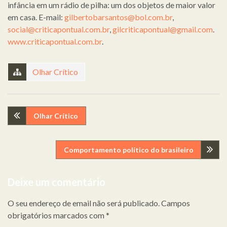
infância em um rádio de pilha: um dos objetos de maior valor
em casa. E-mail:
gilbertobarsantos@bol.com.br
,
social@criticapontual.com.br
,
gilcriticapontual@gmail.com
.
www.criticapontual.com.br
.
Olhar Crítico
Navegação
Olhar Crítico
de
Comportamento político do brasileiro
artigos
Deixe um comentário
O seu endereço de email não será publicado.
Campos
obrigatórios marcados com
*