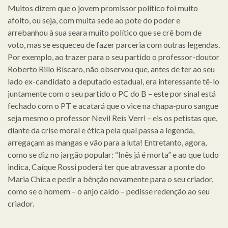
Muitos dizem que o jovem promissor político foi muito
afoito, ou seja, com muita sede ao pote do poder e
arrebanhou à sua seara muito político que se crê bom de
voto, mas se esqueceu de fazer parceria com outras legendas.
Por exemplo, ao trazer para o seu partido o professor-doutor
Roberto Rillo Bíscaro, não observou que, antes de ter ao seu
lado ex-candidato a deputado estadual, era interessante tê-lo
juntamente com o seu partido o PC do B – este por sinal está
fechado com o PT e acatará que o vice na chapa-puro sangue
seja mesmo o professor Nevil Reis Verri – eis os petistas que,
diante da crise moral e ética pela qual passa a legenda,
arregaçam as mangas e vão para a luta! Entretanto, agora,
como se diz no jargão popular: “Inês já é morta” e ao que tudo
indica, Caíque Rossi poderá ter que atravessar a ponte do
Maria Chica e pedir a bênção novamente para o seu criador,
como se o homem – o anjo caído – pedisse redenção ao seu
criador.