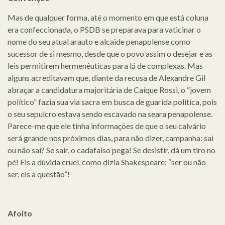
Mas de qualquer forma, até o momento em que está coluna
era confeccionada, o PSDB se preparava para vaticinar o
nome do seu atual arauto e alcaide penapolense como
sucessor de si mesmo, desde que o povo assim o desejar e as
leis permitirem hermenêuticas para lá de complexas. Mas
alguns acreditavam que, diante da recusa de Alexandre Gil
abraçar a candidatura majoritária de Caíque Rossi, o “jovem
político” fazia sua via sacra em busca de guarida política, pois
o seu sepulcro estava sendo escavado na seara penapolense.
Parece-me que ele tinha informações de que o seu calvário
será grande nos próximos dias, para não dizer, campanha: sai
ou não sai? Se sair, o cadafalso pega! Se desistir, dá um tiro no
pé! Eis a dúvida cruel, como dizia Shakespeare: “ser ou não
ser, eis a questão”!
Afoito