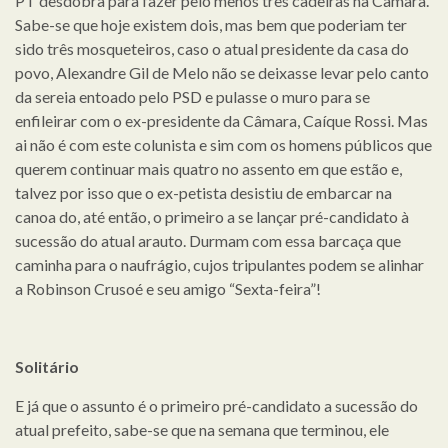
PT desdobra para fazer pelo menos três cadeiras na Câmara.
Sabe-se que hoje existem dois, mas bem que poderiam ter
sido três mosqueteiros, caso o atual presidente da casa do
povo, Alexandre Gil de Melo não se deixasse levar pelo canto
da sereia entoado pelo PSD e pulasse o muro para se
enfileirar com o ex-presidente da Câmara, Caíque Rossi. Mas
ai não é com este colunista e sim com os homens públicos que
querem continuar mais quatro no assento em que estão e,
talvez por isso que o ex-petista desistiu de embarcar na
canoa do, até então, o primeiro a se lançar pré-candidato à
sucessão do atual arauto. Durmam com essa barcaça que
caminha para o naufrágio, cujos tripulantes podem se alinhar
a Robinson Crusoé e seu amigo “Sexta-feira”!
Solitário
E já que o assunto é o primeiro pré-candidato a sucessão do
atual prefeito, sabe-se que na semana que terminou, ele