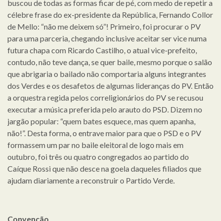
buscou de todas as formas ficar de pé, com medo de repetir a
célebre frase do ex-presidente da República, Fernando Collor
de Mello: “não me deixem só”! Primeiro, foi procurar o PV
para uma parceria, chegando inclusive aceitar ser vice numa
futura chapa com Ricardo Castilho, o atual vice-prefeito,
contudo, não teve dança, se quer baile, mesmo porque o salão
que abrigaria o bailado não comportaria alguns integrantes
dos Verdes e os desafetos de algumas lideranças do PV. Então
a orquestra regida pelos correligionários do PV se recusou
executar a música preferida pelo arauto do PSD. Dizem no
jargão popular: “quem bates esquece, mas quem apanha,
não!”. Desta forma, o entrave maior para que o PSD e o PV
formassem um par no baile eleitoral de logo mais em
outubro, foi três ou quatro congregados ao partido do
Caíque Rossi que não desce na goela daqueles filiados que
ajudam diariamente a reconstruir o Partido Verde.
Convenção