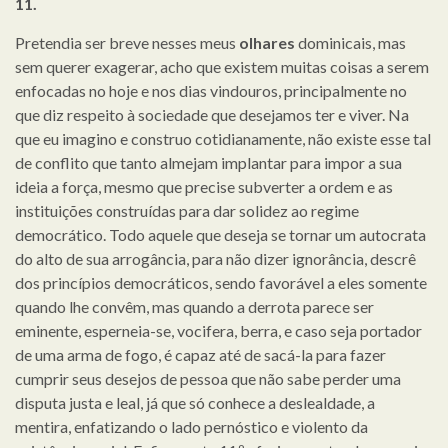
11.
Pretendia ser breve nesses meus
olhares
dominicais, mas
sem querer exagerar, acho que existem muitas coisas a serem
enfocadas no hoje e nos dias vindouros, principalmente no
que diz respeito à sociedade que desejamos ter e viver. Na
que eu imagino e construo cotidianamente, não existe esse tal
de conflito que tanto almejam implantar para impor a sua
ideia a força, mesmo que precise subverter a ordem e as
instituições construídas para dar solidez ao regime
democrático. Todo aquele que deseja se tornar um autocrata
do alto de sua arrogância, para não dizer ignorância, descrê
dos princípios democráticos, sendo favorável a eles somente
quando lhe convêm, mas quando a derrota parece ser
eminente, esperneia-se, vocifera, berra, e caso seja portador
de uma arma de fogo, é capaz até de sacá-la para fazer
cumprir seus desejos de pessoa que não sabe perder uma
disputa justa e leal, já que só conhece a deslealdade, a
mentira, enfatizando o lado pernóstico e violento da