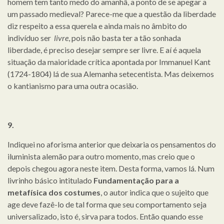
homem tem tanto medo do amanhã, a ponto de se apegar a
um passado medieval? Parece-me que a questão da liberdade
diz respeito a essa querela e ainda mais no âmbito do
indivíduo ser
livre
, pois não basta ter a tão sonhada
liberdade, é preciso desejar sempre ser livre. E aí é aquela
situação da maioridade crítica apontada por Immanuel Kant
(1724-1804) lá de sua Alemanha setecentista. Mas deixemos
o kantianismo para uma outra ocasião.
9.
Indiquei no aforisma anterior que deixaria os pensamentos do
iluminista alemão para outro momento, mas creio que o
depois chegou agora neste item. Desta forma, vamos lá. Num
livrinho básico intitulado
Fundamentação para a
metafísica dos costumes
, o autor indica que o sujeito que
age deve fazê-lo de tal forma que seu comportamento seja
universalizado, isto é, sirva para todos. Então quando esse