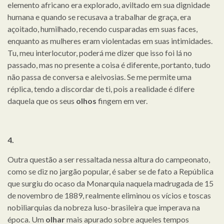
elemento africano era explorado, aviltado em sua dignidade
humana e quando se recusava a trabalhar de graça, era
açoitado, humilhado, recendo cusparadas em suas faces,
enquanto as mulheres eram violentadas em suas intimidades.
Tu, meu interlocutor, poderá me dizer que isso foi lá no
passado, mas no presente a coisa é diferente, portanto, tudo
não passa de conversa e aleivosias. Se me permite uma
réplica, tendo a discordar de ti, pois a realidade é difere
daquela que os seus
olhos
fingem em ver.
4.
Outra questão a ser ressaltada nessa altura do campeonato,
como se diz no jargão popular, é saber se de fato a República
que surgiu do ocaso da Monarquia naquela madrugada de 15
de novembro de 1889, realmente eliminou os vícios e toscas
nobiliarquias da nobreza luso-brasileira que imperava na
época. Um
olhar
mais apurado sobre aqueles tempos