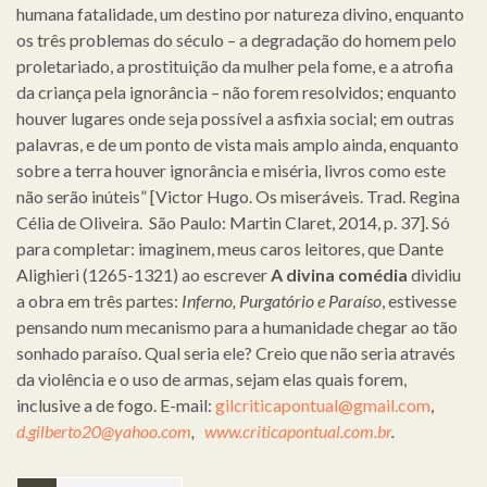
humana fatalidade, um destino por natureza divino, enquanto
os três problemas do século – a degradação do homem pelo
proletariado, a prostituição da mulher pela fome, e a atrofia
da criança pela ignorância – não forem resolvidos; enquanto
houver lugares onde seja possível a asfixia social; em outras
palavras, e de um ponto de vista mais amplo ainda, enquanto
sobre a terra houver ignorância e miséria, livros como este
não serão inúteis” [Victor Hugo. Os miseráveis. Trad. Regina
Célia de Oliveira. São Paulo: Martin Claret, 2014, p. 37]. Só
para completar: imaginem, meus caros leitores, que Dante
Alighieri (1265-1321) ao escrever
A divina comédia
dividiu
a obra em três partes:
Inferno, Purgatório e Paraíso
, estivesse
pensando num mecanismo para a humanidade chegar ao tão
sonhado paraíso. Qual seria ele? Creio que não seria através
da violência e o uso de armas, sejam elas quais forem,
inclusive a de fogo. E-mail:
gilcriticapontual@gmail.com
,
d.gilberto20@yahoo.com
,
www.criticapontual.com.br
.