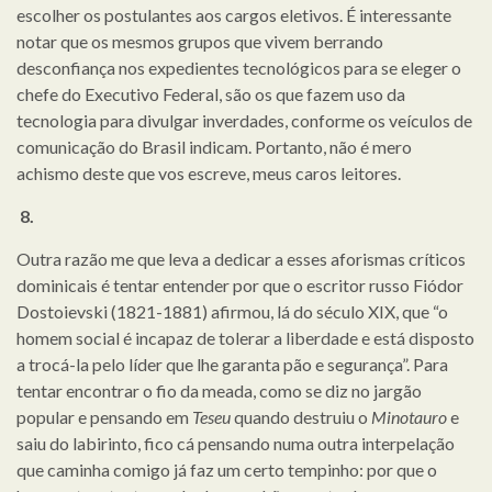
escolher os postulantes aos cargos eletivos. É interessante
notar que os mesmos grupos que vivem berrando
desconfiança nos expedientes tecnológicos para se eleger o
chefe do Executivo Federal, são os que fazem uso da
tecnologia para divulgar inverdades, conforme os veículos de
comunicação do Brasil indicam. Portanto, não é mero
achismo deste que vos escreve, meus caros leitores.
8.
Outra razão me que leva a dedicar a esses aforismas críticos
dominicais é tentar entender por que o escritor russo Fiódor
Dostoievski (1821-1881) afirmou, lá do século XIX, que “o
homem social é incapaz de tolerar a liberdade e está disposto
a trocá-la pelo líder que lhe garanta pão e segurança”. Para
tentar encontrar o fio da meada, como se diz no jargão
popular e pensando em
Teseu
quando destruiu o
Minotauro
e
saiu do labirinto, fico cá pensando numa outra interpelação
que caminha comigo já faz um certo tempinho: por que o