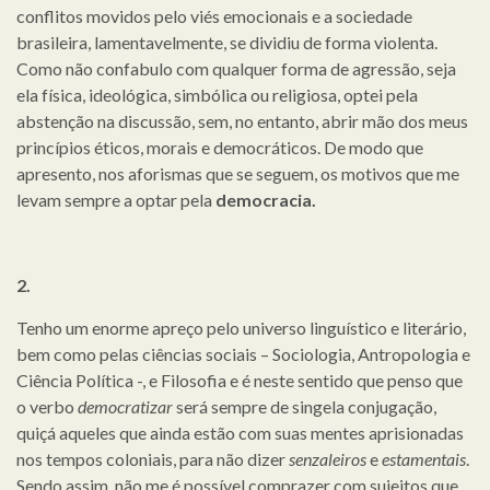
conflitos movidos pelo viés emocionais e a sociedade
brasileira, lamentavelmente, se dividiu de forma violenta.
Como não confabulo com qualquer forma de agressão, seja
ela física, ideológica, simbólica ou religiosa, optei pela
abstenção na discussão, sem, no entanto, abrir mão dos meus
princípios éticos, morais e democráticos. De modo que
apresento, nos aforismas que se seguem, os motivos que me
levam sempre a optar pela
democracia.
2.
Tenho um enorme apreço pelo universo linguístico e literário,
bem como pelas ciências sociais – Sociologia, Antropologia e
Ciência Política -, e Filosofia e é neste sentido que penso que
o verbo
democratizar
será sempre de singela conjugação,
quiçá aqueles que ainda estão com suas mentes aprisionadas
nos tempos coloniais, para não dizer
senzaleiros
e
estamentais
.
Sendo assim, não me é possível comprazer com sujeitos que