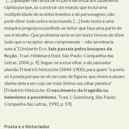
“[…] qualquer narrativa de ficção é necessária e fatalmente
rápida porque, ao construir um mundo que inclui uma
multiplicidade de acontecimentos e de personagens, não
pode dizer tudo sobre esse mundo. […] todo texto é uma
máquina preguiçosa pedindo ao leitor que faça uma parte de
seu trabalho. Que problema seria se um texto tivesse de dizer
tudo que o receptor deve compreender – não terminaria
nunca” [Umberto Eco.
Seis passeis pelos bosques da
ficção.
Trad. Hildehard Feist. São Paulo: Companhia das
Letras, 2004, p. 9]. Segue-se a esse olhar, o do pensador
alemão Friedrich Nietzsche (1844-1900), para quem “o poeta
só é poeta porque se vê cercado de figuras que vivem e atuam
diante dele e em cujo ser mais íntimo seu olhar penetra”
[Friedrich Nietzsche.
O nascimento da tragédia ou
helenismo e pessimismo.
Trad. J. Guinsburg. São Paulo:
Companha das Letras, 1992, p. 59].
Poeta e o historiador