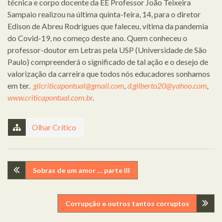
técnica e corpo docente da EE Professor João Teixeira
Sampaio realizou na última quinta-feira, 14, para o diretor
Edison de Abreu Rodrigues que faleceu, vítima da pandemia
do Covid-19, no começo deste ano. Quem conheceu o
professor-doutor em Letras pela USP (Universidade de São
Paulo) compreenderá o significado de tal ação e o desejo de
valorização da carreira que todos nós educadores sonhamos
em ter.
gilcriticapontual@gmail.com
,
d.gilberto20@yahoo.com
,
www.criticapontual.com.br
.
Olhar Crítico
Navegação
Sobras de um amor … parte III
de
Corrupção e outros tantos corruptos
artigos