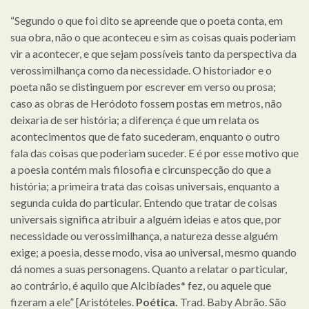
“Segundo o que foi dito se apreende que o poeta conta, em
sua obra, não o que aconteceu e sim as coisas quais poderiam
vir a acontecer, e que sejam possíveis tanto da perspectiva da
verossimilhança como da necessidade. O historiador e o
poeta não se distinguem por escrever em verso ou prosa;
caso as obras de Heródoto fossem postas em metros, não
deixaria de ser história; a diferença é que um relata os
acontecimentos que de fato sucederam, enquanto o outro
fala das coisas que poderiam suceder. E é por esse motivo que
a poesia contém mais filosofia e circunspecção do que a
história; a primeira trata das coisas universais, enquanto a
segunda cuida do particular. Entendo que tratar de coisas
universais significa atribuir a alguém ideias e atos que, por
necessidade ou verossimilhança, a natureza desse alguém
exige; a poesia, desse modo, visa ao universal, mesmo quando
dá nomes a suas personagens. Quanto a relatar o particular,
ao contrário, é aquilo que Alcibíades* fez, ou aquele que
fizeram a ele” [Aristóteles.
Poética.
Trad. Baby Abrão. São