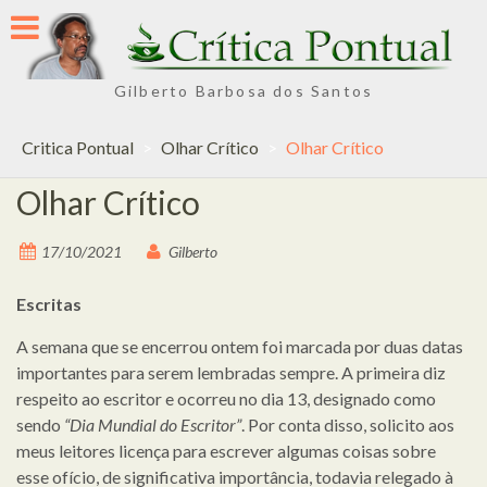
Skip
to
content
Gilberto Barbosa dos Santos
Critica Pontual
>
Olhar Crítico
>
Olhar Crítico
Olhar Crítico
17/10/2021
Gilberto
Escritas
A semana que se encerrou ontem foi marcada por duas datas
importantes para serem lembradas sempre. A primeira diz
respeito ao escritor e ocorreu no dia 13, designado como
sendo
“Dia Mundial do Escritor”
. Por conta disso, solicito aos
meus leitores licença para escrever algumas coisas sobre
esse ofício, de significativa importância, todavia relegado à