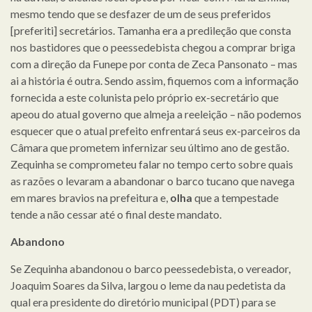
mesmo tendo que se desfazer de um de seus preferidos
[preferiti] secretários. Tamanha era a predileção que consta
nos bastidores que o peessedebista chegou a comprar briga
com a direção da Funepe por conta de Zeca Pansonato – mas
ai a história é outra. Sendo assim, fiquemos com a informação
fornecida a este colunista pelo próprio ex-secretário que
apeou do atual governo que almeja a reeleição – não podemos
esquecer que o atual prefeito enfrentará seus ex-parceiros da
Câmara que prometem infernizar seu último ano de gestão.
Zequinha se comprometeu falar no tempo certo sobre quais
as razões o levaram a abandonar o barco tucano que navega
em mares bravios na prefeitura e,
olha
que a tempestade
tende a não cessar até o final deste mandato.
Abandono
Se Zequinha abandonou o barco peessedebista, o vereador,
Joaquim Soares da Silva, largou o leme da nau pedetista da
qual era presidente do diretório municipal (PDT) para se