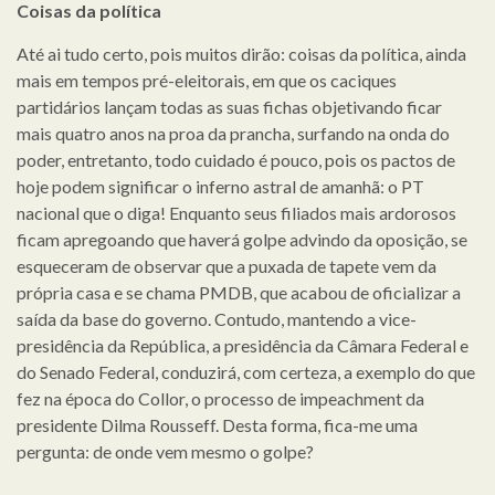
Coisas da política
Até ai tudo certo, pois muitos dirão: coisas da política, ainda
mais em tempos pré-eleitorais, em que os caciques
partidários lançam todas as suas fichas objetivando ficar
mais quatro anos na proa da prancha, surfando na onda do
poder, entretanto, todo cuidado é pouco, pois os pactos de
hoje podem significar o inferno astral de amanhã: o PT
nacional que o diga! Enquanto seus filiados mais ardorosos
ficam apregoando que haverá golpe advindo da oposição, se
esqueceram de observar que a puxada de tapete vem da
própria casa e se chama PMDB, que acabou de oficializar a
saída da base do governo. Contudo, mantendo a vice-
presidência da República, a presidência da Câmara Federal e
do Senado Federal, conduzirá, com certeza, a exemplo do que
fez na época do Collor, o processo de impeachment da
presidente Dilma Rousseff. Desta forma, fica-me uma
pergunta: de onde vem mesmo o golpe?