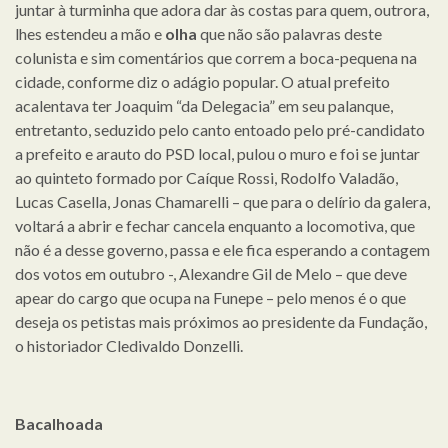
juntar à turminha que adora dar às costas para quem, outrora,
lhes estendeu a mão e
olha
que não são palavras deste
colunista e sim comentários que correm a boca-pequena na
cidade, conforme diz o adágio popular. O atual prefeito
acalentava ter Joaquim “da Delegacia” em seu palanque,
entretanto, seduzido pelo canto entoado pelo pré-candidato
a prefeito e arauto do PSD local, pulou o muro e foi se juntar
ao quinteto formado por Caíque Rossi, Rodolfo Valadão,
Lucas Casella, Jonas Chamarelli – que para o delírio da galera,
voltará a abrir e fechar cancela enquanto a locomotiva, que
não é a desse governo, passa e ele fica esperando a contagem
dos votos em outubro -, Alexandre Gil de Melo – que deve
apear do cargo que ocupa na Funepe – pelo menos é o que
deseja os petistas mais próximos ao presidente da Fundação,
o historiador Cledivaldo Donzelli.
Bacalhoada