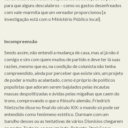
para que alguns descalabros – como os gastos desenfreados
com vale-marmita que um vereador proporcionou [a
investigação está com o Ministério Público local].
Incompreensão
Sendo assim, não entendi a mudança de casa, mas ai já não é
comigo e sim com quem mudou de partido e deve ter lá suas
razões, mesmo que eu, na condição de colunista não tenha
compreendido, ainda por perceber que existe sim, um projeto
de poder a muito acalantado, como é próprio de políticos
populistas que adoram serem bajulados pelas incautas
massas despolitizadas e ávidas pelas migalhas que caem do
trono, comprovando o que o filósofo alemão, Friedrich
Nietzsche disse no final do século XIX: o mundo só pode ser
entendido como fenômeno estético. Durmam com um
barulho desses ou as tentativas de vários Dionísios chegarem
ao poder. Todavia, se por um lado, Roberto, “traiu” seus