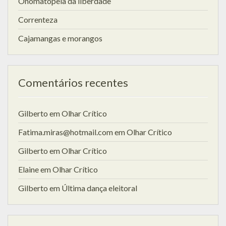
Onomatopeia da liberdade
Correnteza
Cajamangas e morangos
Comentários recentes
Gilberto
em
Olhar Crítico
Fatima.miras@hotmail.com
em
Olhar Crítico
Gilberto
em
Olhar Crítico
Elaine
em
Olhar Crítico
Gilberto
em
Última dança eleitoral