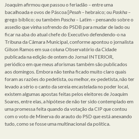
Joaquim afirmou que passou o feriadão – entre uma
bacalhoada e ovos de Páscoa [
Pesah
– hebraico; ou
Paskha
–
grego bíblico; ou também
Pascha
– Latim – pensando sobre o
assedio que vinha sofrendo do PSDB para mudar de lado ou
ficar na aba do atual chefe do Executivo defendendo-o na
Tribuna da Câmara Municipal, conforme apontou o jornalista
Gilson Ramos em sua coluna Observatório da Cidade
publicada na edição de ontem do Jornal INTERIOR,
periódico em que meus aforismas também são publicados
aos domingos. Embora não tenha ficado muito claro quais
foram as razões do pedetista, ou melhor, ex-pedetista, não ter
levado a sério o canto da sereia encastelada no poder local,
existem algumas apostas feitas pelos eleitores de Joaquim
Soares, entre elas, a hipótese de não ter sido contemplado em
uma promessa feita quando da votação da CIP que contou
com o voto de Minerva do arauto do PSD que está anexando
tudo, como se fosse uma multinacional da política.