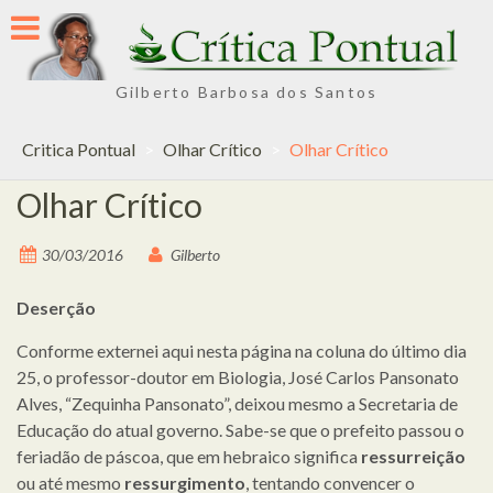
Skip
to
content
Gilberto Barbosa dos Santos
Critica Pontual
>
Olhar Crítico
>
Olhar Crítico
Olhar Crítico
30/03/2016
Gilberto
Deserção
Conforme externei aqui nesta página na coluna do último dia
25, o professor-doutor em Biologia, José Carlos Pansonato
Alves, “Zequinha Pansonato”, deixou mesmo a Secretaria de
Educação do atual governo. Sabe-se que o prefeito passou o
feriadão de páscoa, que em hebraico significa
ressurreição
ou até mesmo
ressurgimento
, tentando convencer o