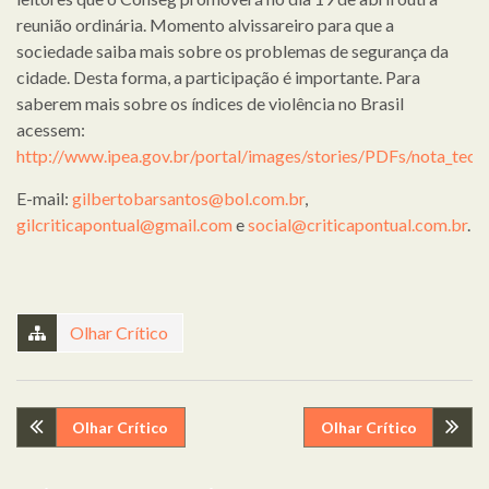
reunião ordinária. Momento alvissareiro para que a
sociedade saiba mais sobre os problemas de segurança da
cidade. Desta forma, a participação é importante. Para
saberem mais sobre os índices de violência no Brasil
acessem:
http://www.ipea.gov.br/portal/images/stories/PDFs/nota_tecn
E-mail:
gilbertobarsantos@bol.com.br
,
gilcriticapontual@gmail.com
e
social@criticapontual.com.br
.
Olhar Crítico
Navegação
Olhar Crítico
Olhar Crítico
de