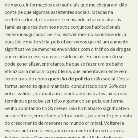
de março, informações extraoficiais que me chegaram, dão
conta de que algumas assistentes sociais, lotadas na
prefeitura local, estariam se recusando a fazer visitas às
famílias que residem nos novos conjuntos habitacionais
recém-inaugurados. Se isso estiver mesmo acontecendo, a
questão é muito séria, pois observamos que há um aumento
significativo de menores envolvidos com o tráfico de drogas
que residem nesses novos residenciais. É claro que não se
pode generalizar, entretanto, há que se fazer um trabalho
eficaz para minorar o problema, que lamentavelmente vem
sendo tratado como
questão de polícia
e não social. Desta
forma, acredito que o mandato, conquistado com 36% dos
votos válidos, da atual autoridade administrativa ainda não
terminou e precisa ser feito alguma coisa, pois, conforme
venho apontando há 36 meses, não há trabalho significativo
nesse setor e, em virtude, afeta a todos, justamente por conta
do crescimento de menores no mundo criminal. Voltarei a
esse assunto em breve, para o momento informo os meus
leitores que o Conseg promoverá no dia 19 de abril outra