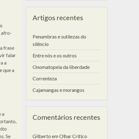
Artigos recentes
ro
a afro-
Penumbras e sutilezas do
silêncio
a frase
ir falar
Entre nós e os outros
ra a
Onomatopeia da liberdade
e que a
Correnteza
Cajamangas e morangos
 a
Comentários recentes
ortanto,
eito
os. Se
Gilberto
em
Olhar Crítico