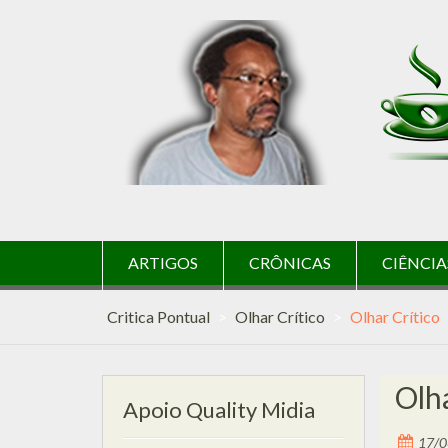
Skip
to
content
ARTIGOS
CRÔNICAS
CIÊNCIA
Critica Pontual
>
Olhar Crítico
>
Olhar Crítico
Olha
Apoio Quality Midia
17/0