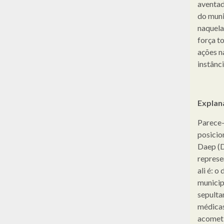
aventado
do muni
naquela
força t
ações n
instânci
Explan
Parece-
posicio
Daep (D
represe
ali é: o
municip
sepultam
médicas
acometi