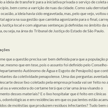
 a ideia de transferir para a iniciativa privada o serviço de coleta 
cípio, bem como a varrição de ruas da cidade. Como saiu derrota
 ocasião, a ideia havia sido engavetada, mas, pelo que vejo, voltou
otal agora na sua gestão que caminha agonizante para o final, carr
a Justiça local e com algumas sentenças já definidas no âmbito da
a, ou seja, na área do Tribunal de Justiça do Estado de São Paulo.
ações
me que a questão precisa ser bem definida para que a população p
nar, mesmo que em tese, pois o assunto foi definido pelo Conselho
epartamento Autônomo de Água e Esgoto de Penápolis) que con
ntantes da coletividade penapolense. Uma das perguntas aventada
 descarte desse lixo coletado pela empresa privada vai ser feito no 
al ou a vencedora do certame terá que criar uma área visando o
ento desses materiais? E o lixo hospitalar que é feito em clínicas
, odontológicas e em residências em que os pacientes estão aca
dos de moléstias que produzem resíduos infectantes? Tudo bem 