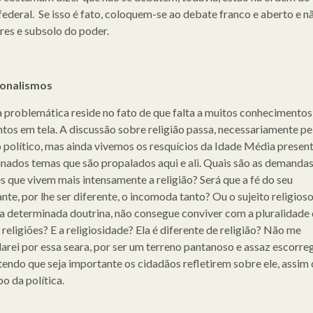
 federal. Se isso é fato, coloquem-se ao debate franco e aberto e n
res e subsolo do poder.
ionalismos
a problemática reside no fato de que falta a muitos conhecimentos
ntos em tela. A discussão sobre religião passa, necessariamente pe
 político, mas ainda vivemos os resquícios da Idade Média presen
nados temas que são propalados aqui e ali. Quais são as demanda
s que vivem mais intensamente a religião? Será que a fé do seu
te, por lhe ser diferente, o incomoda tanto? Ou o sujeito religioso
a determinada doutrina, não consegue conviver com a pluralidade
 religiões? E a religiosidade? Ela é diferente de religião? Não me
arei por essa seara, por ser um terreno pantanoso e assaz escorre
tendo que seja importante os cidadãos refletirem sobre ele, assi
o da política.