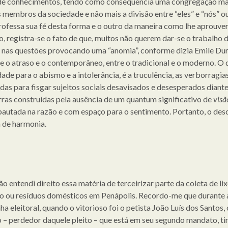
de conhecimentos, tendo como consequência uma congregação ma
s membros da sociedade e não mais a divisão entre “eles” e “nós” o
ofessa sua fé desta forma e o outro da maneira como lhe aprouver
, registra-se o fato de que, muitos não querem dar-se o trabalho 
 nas questões provocando uma “anomia”, conforme dizia Emile Du
re o atraso e o contemporâneo, entre o tradicional e o moderno. O 
ade para o abismo e a intolerância, é a truculência, as verborragia
das para fisgar sujeitos sociais desavisados e desesperados diant
as construídas pela ausência de um quantum significativo de
visã
autada na razão e com espaço para o sentimento. Portanto, o des
a de harmonia.
o entendi direito essa matéria de terceirizar parte da coleta de li
o ou resíduos domésticos em Penápolis. Recordo-me que durante 
 eleitoral, quando o vitorioso foi o petista João Luís dos Santos, 
o – perdedor daquele pleito – que está em seu segundo mandato, ti