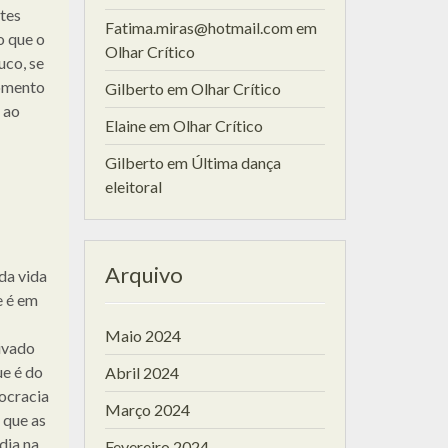
ntes
Fatima.miras@hotmail.com
em
o que o
Olhar Crítico
uco, se
momento
Gilberto
em
Olhar Crítico
 ao
Elaine
em
Olhar Crítico
Gilberto
em
Última dança
eleitoral
Arquivo
da vida
e é em
Maio 2024
ivado
ue é do
Abril 2024
eocracia
Março 2024
 que as
dia na
Fevereiro 2024