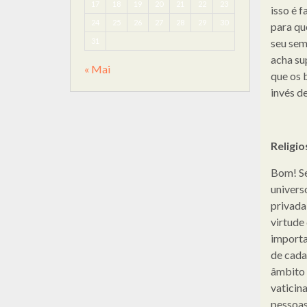
17
18
19
20
21
22
23
isso é f
24
25
26
27
28
29
30
para qu
31
seu sem
acha su
« Mai
que os 
invés d
Religi
Bom! Se
univers
privada
virtude 
importa
de cada
âmbito 
vaticin
pessoas