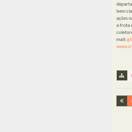
departa
bem cla
ações n
a frota
coletor
mail:
gi
www.cri
Nav
de
arti