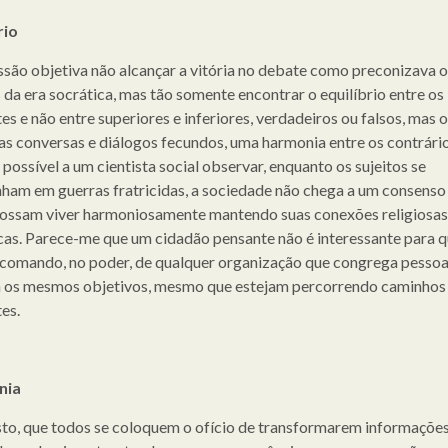
rio
ssão objetiva não alcançar a vitória no debate como preconizava o
s da era socrática, mas tão somente encontrar o equilíbrio entre os
es e não entre superiores e inferiores, verdadeiros ou falsos, mas o
das conversas e diálogos fecundos, uma harmonia entre os contrário
possível a um cientista social observar, enquanto os sujeitos se
nham em guerras fratricidas, a sociedade não chega a um consens
ossam viver harmoniosamente mantendo suas conexões religiosas
icas. Parece-me que um cidadão pensante não é interessante para 
 comando, no poder, de qualquer organização que congrega pessoa
os mesmos objetivos, mesmo que estejam percorrendo caminhos
es.
nia
sto, que todos se coloquem o ofício de transformarem informaçõe