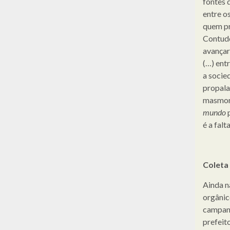
fontes 
entre o
quem pr
Contudo
avançar
(…) ent
a socied
propala
masmorr
mundo
p
é a falt
Coleta
Ainda nã
orgânic
campanha
prefeit