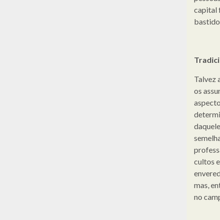
capital
bastido
Tradic
Talvez 
os assu
aspecto
determi
daquele
semelhan
profess
cultos e
envered
mas, en
no camp