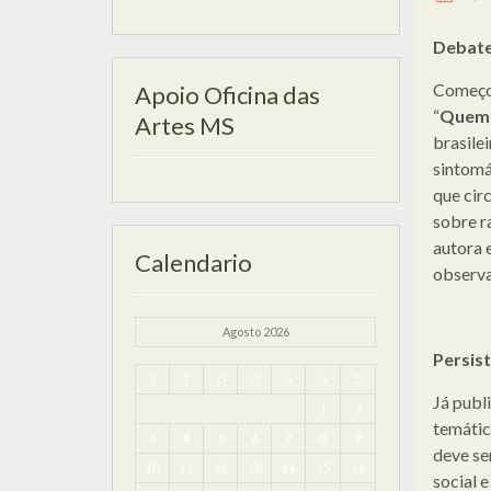
Debat
Começo
Apoio Oficina das
“
Quem 
Artes MS
brasile
sintomá
que circ
sobre r
autora 
Calendario
observa
Agosto 2026
Persis
S
T
Q
Q
S
S
D
Já publ
1
2
temátic
3
4
5
6
7
8
9
deve se
10
11
12
13
14
15
16
social e