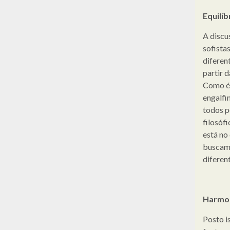
Equilíb
A discu
sofista
diferent
partir 
Como é 
engalfi
todos p
filosóf
está no
buscam 
diferent
Harmo
Posto i