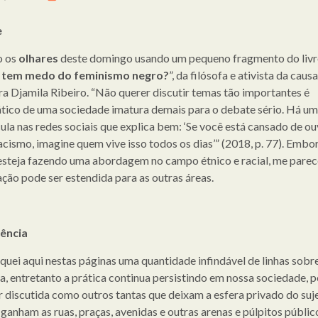
e
 os
olhares
deste domingo usando um pequeno fragmento do liv
tem medo do feminismo negro?
”, da filósofa e ativista da caus
ira Djamila Ribeiro. “Não querer discutir temas tão importantes é
tico de uma sociedade imatura demais para o debate sério. Há um
ula nas redes sociais que explica bem: ‘Se você está cansado de ouv
acismo, imagine quem vive isso todos os dias’” (2018, p. 77). Embo
esteja fazendo uma abordagem no campo étnico e racial, me parec
ção pode ser estendida para as outras áreas.
tência
iquei aqui nestas páginas uma quantidade infindável de linhas sobre
a, entretanto a prática continua persistindo em nossa sociedade, p
r discutida como outros tantas que deixam a esfera privado do suj
 ganham as ruas, praças, avenidas e outras arenas e púlpitos públic