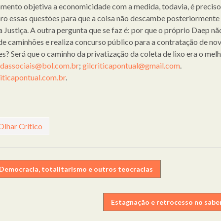
mento objetiva a economicidade com a medida, todavia, é preciso
ro essas questões para que a coisa não descambe posteriormente
a Justiça. A outra pergunta que se faz é: por que o próprio Daep nã
 de caminhões e realiza concurso público para a contratação de no
es? Será que o caminho da privatização da coleta de lixo era o melh
ldassociais@bol.com.br
;
gilcriticapontual@gmail.com
.
ticapontual.com.br
.
Olhar Crítico
egação
Democracia, totalitarismo e outros teocracias
Estagnação e retrocesso no sabe
gos