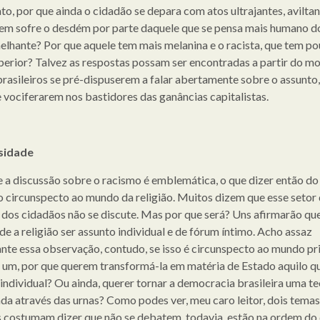
ato, por que ainda o cidadão se depara com atos ultrajantes, avilta
em sofre o desdém por parte daquele que se pensa mais humano d
elhante? Por que aquele tem mais melanina e o racista, que tem po
perior? Talvez as respostas possam ser encontradas a partir do 
brasileiros se pré-dispuserem a falar abertamente sobre o assunto,
e vociferarem nos bastidores das ganâncias capitalistas.
osidade
 a discussão sobre o racismo é emblemática, o que dizer então do
o circunspecto ao mundo da religião. Muitos dizem que esse setor 
 dos cidadãos não se discute. Mas por que será? Uns afirmarão qu
de a religião ser assunto individual e de fórum íntimo. Acho assaz
nte essa observação, contudo, se isso é circunspecto ao mundo pr
 um, por que querem transformá-la em matéria de Estado aquilo q
individual? Ou ainda, querer tornar a democracia brasileira uma t
ada através das urnas? Como podes ver, meu caro leitor, dois temas
 costumam dizer que não se debatem, todavia, estão na ordem do 