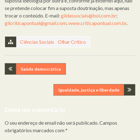
suposta ideologia por outra e, conforme já externei aqui, não
se pretende colocar fim a suposta doutrinação, mas apenas
trocar o conteúdo. E-mail:
gildassociais@bol.com.br
;
gilcriticapontual@gmail.com
.
www.criticapontual.com.br
.
Ciências Sociais
,
Olhar Crítico
Navegação
Saúde democrática
de
Igualdade, justiça e liberdade
artigos
Deixe um comentário
O seu endereço de email não será publicado.
Campos
obrigatórios marcados com
*