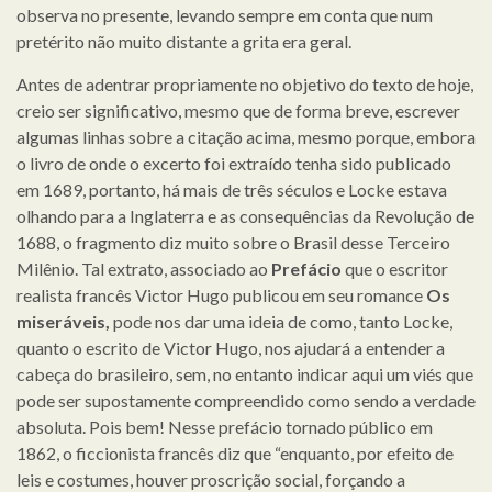
observa no presente, levando sempre em conta que num
pretérito não muito distante a grita era geral.
Antes de adentrar propriamente no objetivo do texto de hoje,
creio ser significativo, mesmo que de forma breve, escrever
algumas linhas sobre a citação acima, mesmo porque, embora
o livro de onde o excerto foi extraído tenha sido publicado
em 1689, portanto, há mais de três séculos e Locke estava
olhando para a Inglaterra e as consequências da Revolução de
1688, o fragmento diz muito sobre o Brasil desse Terceiro
Milênio. Tal extrato, associado ao
Prefácio
que o escritor
realista francês Victor Hugo publicou em seu romance
Os
miseráveis,
pode nos dar uma ideia de como, tanto Locke,
quanto o escrito de Victor Hugo, nos ajudará a entender a
cabeça do brasileiro, sem, no entanto indicar aqui um viés que
pode ser supostamente compreendido como sendo a verdade
absoluta. Pois bem! Nesse prefácio tornado público em
1862, o ficcionista francês diz que “enquanto, por efeito de
leis e costumes, houver proscrição social, forçando a