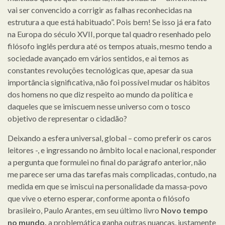
vai ser convencido a corrigir as falhas reconhecidas na
estrutura a que está habituado”. Pois bem! Se isso já era fato
na Europa do século XVII, porque tal quadro resenhado pelo
filósofo inglês perdura até os tempos atuais, mesmo tendo a
sociedade avançado em vários sentidos, e ai temos as
constantes revoluções tecnológicas que, apesar da sua
importância significativa, não foi possível mudar os hábitos
dos homens no que diz respeito ao mundo da política e
daqueles que se imiscuem nesse universo com o tosco
objetivo de representar o cidadão?
Deixando a esfera universal, global – como preferir os caros
leitores -, e ingressando no âmbito local e nacional, responder
a pergunta que formulei no final do parágrafo anterior, não
me parece ser uma das tarefas mais complicadas, contudo, na
medida em que se imiscui na personalidade da massa-povo
que vive o eterno esperar, conforme aponta o filósofo
brasileiro, Paulo Arantes, em seu último livro
Novo tempo
no mundo,
a problemática ganha outras nuanças, justamente