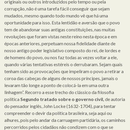
originais ou outros introduzidos pelo tempo ou pela
corrupção, não é uma tarefa fácil conseguir que sejam
mudados, mesmo quando todo mundo vê que há uma
oportunidade para isso. Esta lentidão e aversão que o povo
tem de abandonar suas antigas constituições, nas muitas
revoluções que foram vistas neste reino nesta época e em
épocas anteriores, perpetuam nossa fidelidade diante de
nosso antigo poder legislativo composto do rei, de lordes e
de homens do povo, ou nos faz todas as vezes voltar a ele,
quando várias tentativas estéreis o derrubaram. Sejam quais
tenham sido as provocações que impeliram o povo a retirar a
coroa das cabeças de alguns de nossos príncipes, jamais o
levaram tão longe a ponto de colocá-la em uma outra
linhagem”. Recorro a esse trecho do clássico da filosofia
política
Segundo tratado sobre o governo civil,
de autoria
do pensador inglês, John Locke (1632-1704), para tentar
compreender o devir da política brasileira, seja aqui ou
alhures, pois pelo andar da carruagem partidária, os caminhos
percorridos pelos cidadãos não condizem com o que se