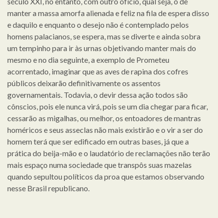
século XXI, no entanto, com outro ofício, qual seja, o de
manter a massa amorfa alienada e feliz na fila de espera disso
e daquilo e enquanto o desejo não é contemplado pelos
homens palacianos, se espera, mas se diverte e ainda sobra
um tempinho para ir às urnas objetivando manter mais do
mesmo e no dia seguinte, a exemplo de Prometeu
acorrentado, imaginar que as aves de rapina dos cofres
públicos deixarão definitivamente os assentos
governamentais. Todavia, o devir dessa ação todos são
cônscios, pois ele nunca virá, pois se um dia chegar para ficar,
cessarão as migalhas, ou melhor, os entoadores de mantras
homéricos e seus asseclas não mais existirão e o vir a ser do
homem terá que ser edificado em outras bases, já que a
prática do beija-mão e o laudatório de reclamações não terão
mais espaço numa sociedade que transpôs suas mazelas
quando sepultou políticos da proa que estamos observando
nesse Brasil republicano.