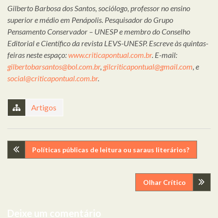
Gilberto Barbosa dos Santos, sociólogo, professor no ensino
superior e médio em Penápolis. Pesquisador do Grupo
Pensamento Conservador – UNESP e membro do Conselho
Editorial e Científico da revista LEVS-UNESP. Escreve às quintas-
feiras neste espaço:
www.criticapontual.com.br
. E-mail:
gilbertobarsantos@bol.com.br
,
gilcriticapontual@gmail.com
, e
social@criticapontual.com.br
.
Artigos
Navegação
Políticas públicas de leitura ou saraus literários?
de
Olhar Crítico
artigos
Deixe um comentário