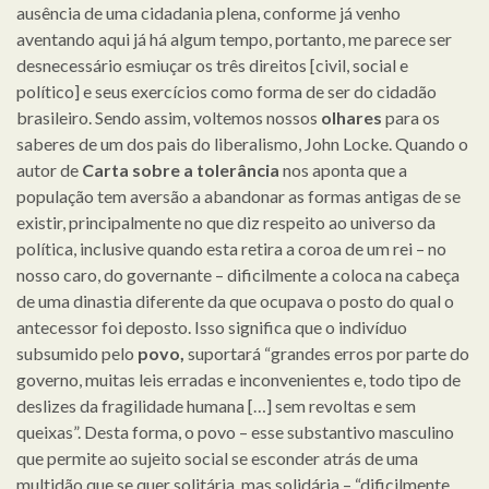
ausência de uma cidadania plena, conforme já venho
aventando aqui já há algum tempo, portanto, me parece ser
desnecessário esmiuçar os três direitos [civil, social e
político] e seus exercícios como forma de ser do cidadão
brasileiro. Sendo assim, voltemos nossos
olhares
para os
saberes de um dos pais do liberalismo, John Locke. Quando o
autor de
Carta sobre a tolerância
nos aponta que a
população tem aversão a abandonar as formas antigas de se
existir, principalmente no que diz respeito ao universo da
política, inclusive quando esta retira a coroa de um rei – no
nosso caro, do governante – dificilmente a coloca na cabeça
de uma dinastia diferente da que ocupava o posto do qual o
antecessor foi deposto. Isso significa que o indivíduo
subsumido pelo
povo,
suportará “grandes erros por parte do
governo, muitas leis erradas e inconvenientes e, todo tipo de
deslizes da fragilidade humana […] sem revoltas e sem
queixas”. Desta forma, o povo – esse substantivo masculino
que permite ao sujeito social se esconder atrás de uma
multidão que se quer solitária, mas solidária – “dificilmente