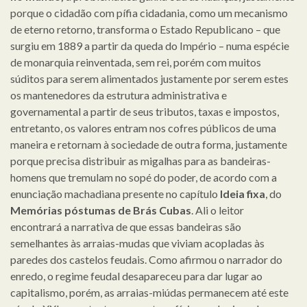
porque o cidadão com pífia cidadania, como um mecanismo
de eterno retorno, transforma o Estado Republicano – que
surgiu em 1889 a partir da queda do Império – numa espécie
de monarquia reinventada, sem rei, porém com muitos
súditos para serem alimentados justamente por serem estes
os mantenedores da estrutura administrativa e
governamental a partir de seus tributos, taxas e impostos,
entretanto, os valores entram nos cofres públicos de uma
maneira e retornam à sociedade de outra forma, justamente
porque precisa distribuir as migalhas para as bandeiras-
homens que tremulam no sopé do poder, de acordo com a
enunciação machadiana presente no capítulo
Ideia fixa
, do
Memórias póstumas de Brás Cubas
. Ali o leitor
encontrará a narrativa de que essas bandeiras são
semelhantes às arraias-mudas que viviam acopladas às
paredes dos castelos feudais. Como afirmou o narrador do
enredo, o regime feudal desapareceu para dar lugar ao
capitalismo, porém, as arraias-miúdas permanecem até este