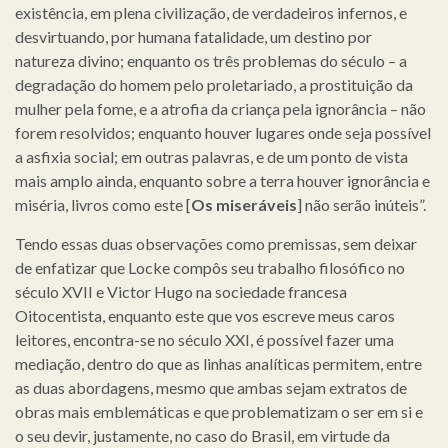
existência, em plena civilização, de verdadeiros infernos, e
desvirtuando, por humana fatalidade, um destino por
natureza divino; enquanto os três problemas do século – a
degradação do homem pelo proletariado, a prostituição da
mulher pela fome, e a atrofia da criança pela ignorância – não
forem resolvidos; enquanto houver lugares onde seja possível
a asfixia social; em outras palavras, e de um ponto de vista
mais amplo ainda, enquanto sobre a terra houver ignorância e
miséria, livros como este [
Os miseráveis
] não serão inúteis”.
Tendo essas duas observações como premissas, sem deixar
de enfatizar que Locke compôs seu trabalho filosófico no
século XVII e Victor Hugo na sociedade francesa
Oitocentista, enquanto este que vos escreve meus caros
leitores, encontra-se no século XXI, é possível fazer uma
mediação, dentro do que as linhas analíticas permitem, entre
as duas abordagens, mesmo que ambas sejam extratos de
obras mais emblemáticas e que problematizam o ser em si e
o seu devir, justamente, no caso do Brasil, em virtude da