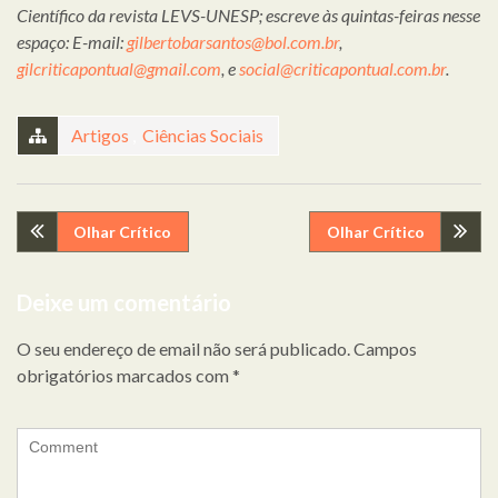
Científico da revista LEVS-UNESP; escreve às quintas-feiras nesse
espaço: E-mail:
gilbertobarsantos@bol.com.br
,
gilcriticapontual@gmail.com
, e
social@criticapontual.com.br
.
Artigos
,
Ciências Sociais
Navegação
Olhar Crítico
Olhar Crítico
de
Deixe um comentário
artigos
O seu endereço de email não será publicado.
Campos
obrigatórios marcados com
*