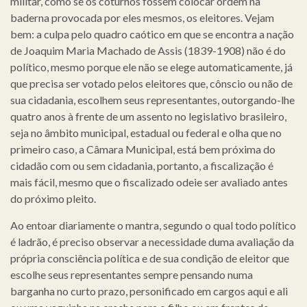
militar, como se os coturnos fossem colocar ordem na
baderna provocada por eles mesmos, os eleitores. Vejam
bem: a culpa pelo quadro caótico em que se encontra a nação
de Joaquim Maria Machado de Assis (1839-1908) não é do
político, mesmo porque ele não se elege automaticamente, já
que precisa ser votado pelos eleitores que, cônscio ou não de
sua cidadania, escolhem seus representantes, outorgando-lhe
quatro anos à frente de um assento no legislativo brasileiro,
seja no âmbito municipal, estadual ou federal e olha que no
primeiro caso, a Câmara Municipal, está bem próxima do
cidadão com ou sem cidadania, portanto, a fiscalização é
mais fácil, mesmo que o fiscalizado odeie ser avaliado antes
do próximo pleito.
Ao entoar diariamente o mantra, segundo o qual todo político
é ladrão, é preciso observar a necessidade duma avaliação da
própria consciência política e de sua condição de eleitor que
escolhe seus representantes sempre pensando numa
barganha no curto prazo, personificado em cargos aqui e ali