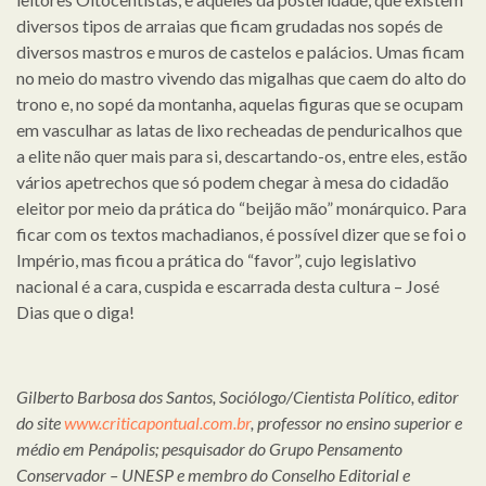
diversos tipos de arraias que ficam grudadas nos sopés de
diversos mastros e muros de castelos e palácios. Umas ficam
no meio do mastro vivendo das migalhas que caem do alto do
trono e, no sopé da montanha, aquelas figuras que se ocupam
em vasculhar as latas de lixo recheadas de penduricalhos que
a elite não quer mais para si, descartando-os, entre eles, estão
vários apetrechos que só podem chegar à mesa do cidadão
eleitor por meio da prática do “beijão mão” monárquico. Para
ficar com os textos machadianos, é possível dizer que se foi o
Império, mas ficou a prática do “favor”, cujo legislativo
nacional é a cara, cuspida e escarrada desta cultura – José
Dias que o diga!
Gilberto Barbosa dos Santos, Sociólogo/Cientista Político, editor
do site
www.criticapontual.com.br
, professor no ensino superior e
médio em Penápolis; pesquisador do Grupo Pensamento
Conservador – UNESP e membro do Conselho Editorial e