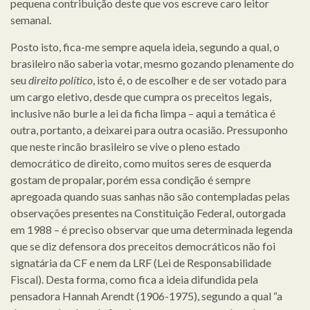
pequena contribuição deste que vos escreve caro leitor
semanal.
Posto isto, fica-me sempre aquela ideia, segundo a qual, o
brasileiro não saberia votar, mesmo gozando plenamente do
seu
direito político
, isto é, o de escolher e de ser votado para
um cargo eletivo, desde que cumpra os preceitos legais,
inclusive não burle a lei da ficha limpa – aqui a temática é
outra, portanto, a deixarei para outra ocasião. Pressuponho
que neste rincão brasileiro se vive o pleno estado
democrático de direito, como muitos seres de esquerda
gostam de propalar, porém essa condição é sempre
apregoada quando suas sanhas não são contempladas pelas
observações presentes na Constituição Federal, outorgada
em 1988 – é preciso observar que uma determinada legenda
que se diz defensora dos preceitos democráticos não foi
signatária da CF e nem da LRF (Lei de Responsabilidade
Fiscal). Desta forma, como fica a ideia difundida pela
pensadora Hannah Arendt (1906-1975), segundo a qual “a