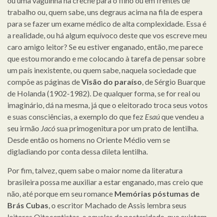
ou uma vaguinha na creche para o filho ou em frentes de
trabalho ou, quem sabe, uns degraus acima na fila de espera
para se fazer um exame médico de alta complexidade. Essa é
a realidade, ou há algum equívoco deste que vos escreve meu
caro amigo leitor? Se eu estiver enganado, então, me parece
que estou morando e me colocando à tarefa de pensar sobre
um país inexistente, ou quem sabe, naquela sociedade que
compõe as páginas de
Visão do paraíso
, de Sérgio Buarque
de Holanda (1902-1982). De qualquer forma, se for real ou
imaginário, dá na mesma, já que o eleitorado troca seus votos
e suas consciências, a exemplo do que fez
Esaú
que vendeu a
seu irmão
Jacó
sua primogenitura por um prato de lentilha.
Desde então os homens no Oriente Médio vem se
digladiando por conta dessa dileta lentilha.
Por fim, talvez, quem sabe o maior nome da literatura
brasileira possa me auxiliar a estar enganado, mas creio que
não, até porque em seu romance
Memórias póstumas de
Brás Cubas
, o escritor Machado de Assis lembra seus
leitores Oitocentistas, e aqueles da posteridade, que existem