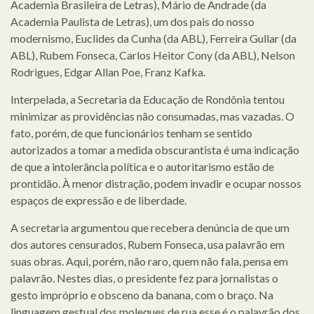
Academia Brasileira de Letras), Mário de Andrade (da
Academia Paulista de Letras), um dos pais do nosso
modernismo, Euclides da Cunha (da ABL), Ferreira Gullar (da
ABL), Rubem Fonseca, Carlos Heitor Cony (da ABL), Nelson
Rodrigues, Edgar Allan Poe, Franz Kafka.
Interpelada, a Secretaria da Educação de Rondônia tentou
minimizar as providências não consumadas, mas vazadas. O
fato, porém, de que funcionários tenham se sentido
autorizados a tomar a medida obscurantista é uma indicação
de que a intolerância política e o autoritarismo estão de
prontidão. À menor distração, podem invadir e ocupar nossos
espaços de expressão e de liberdade.
A secretaria argumentou que recebera denúncia de que um
dos autores censurados, Rubem Fonseca, usa palavrão em
suas obras. Aqui, porém, não raro, quem não fala, pensa em
palavrão. Nestes dias, o presidente fez para jornalistas o
gesto impróprio e obsceno da banana, com o braço. Na
linguagem gestual dos moleques de rua esse é o palavrão dos