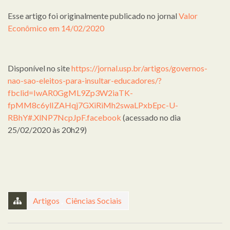
Esse artigo foi originalmente publicado no jornal
Valor
Econômico em 14/02/2020
Disponível no site
https://jornal.usp.br/artigos/governos-
nao-sao-eleitos-para-insultar-educadores/?
fbclid=IwAR0GgML9Zp3W2iaTK-
fpMM8c6ylIZAHqj7GXiRiMh2swaLPxbEpc-U-
RBhY#.XlNP7NcpJpF.facebook
(acessado no dia
25/02/2020 às 20h29)
Artigos
,
Ciências Sociais