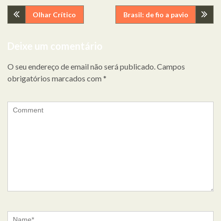
Navegação
Olhar Crítico
Brasil: de fio a pavio
de
Deixe um comentário
artigos
O seu endereço de email não será publicado.
Campos
obrigatórios marcados com
*