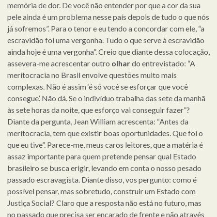
memória de dor. De você não entender por que a cor da sua
pele ainda é um problema nesse país depois de tudo o que nós
já sofremos”. Para o tenor e eu tendo a concordar com ele, “a
escravidão foi uma vergonha. Tudo o que serve à escravidão
ainda hoje é uma vergonha”. Creio que diante dessa colocação,
assevera-me acrescentar outro
olhar
do entrevistado: “A
meritocracia no Brasil envolve questões muito mais
complexas. Não é assim ‘é só você se esforçar que você
consegue’. Não dá. Se o indivíduo trabalha das sete da manhã
às sete horas da noite, que esforço vai conseguir fazer”?
Diante da pergunta, Jean William acrescenta: “Antes da
meritocracia, tem que existir boas oportunidades. Que foi o
que eu tive”. Parece-me, meus caros leitores, que a matéria é
assaz importante para quem pretende pensar qual Estado
brasileiro se busca erigir, levando em conta o nosso pesado
passado escravagista. Diante disso, vos pergunto: como é
possível pensar, mas sobretudo, construir um Estado com
Justiça Social? Claro que a resposta não está no futuro, mas
no passado que precisa ser encarado de frente e não através