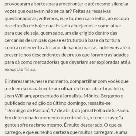
provocaram abortos para amedrontar e até mesmo silenciar
vozes que ousavam não se calar? Feitas as ressalvas
questionadoras, voltemos, eu e tu, meu caro leitor, ao escopo
da reflexão de hoje: qual Estado almejamos e como atuar
para que ele seja, quem sabe, um dia erigido dentro das
cercanias de um país que se estruturou à base da tortura
contra o elemento africano, deixando marcas indeléveis até o
presente nos descendentes de pretos que foram trasladados
para cá como mercadorias que deveriam ser exploradas até a
exaustão física.
É interessante, nesse momento, compartilhar com vocês que
me leem semanalmente um
olhar
do tenor afro-brasileiro,
Jean William, apresentado à jornalista Mônica Bergamo e
publicado na edição do último domingo, ressalte-se
“Domingo de Páscoa”, 17 de abril, do jornal Folha de S. Paulo.
Em determinado momento da entrevista, o tenor crava: “a
gente sofre racismo mesmo. É muito descarado. O que eu
carrego, e que eu tenho certeza que muitos carregam, é uma