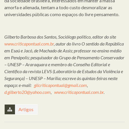
da sociedade brasileira, interessados em manter a massa
amorfa e alienada, tentam a todo custo desmoralizar as
universidades públicas como espaços do livre pensamento.
Gilberto Barbosa dos Santos, Sociólogo político, editor do site
www.criticapontual.com.br
, autor do livro O sentido da República
em Esaú e Jacó, de Machado de Assis; professor no ensino médio
em Penápolis; pesquisador do Grupo de Pensamento Conservador
– UNESP – Araraquara e membro do Conselho Editorial e
Científico da revista LEVS (Laboratório de Estudos da Violência e
Segurança) – UNESP – Marília; escreve às quintas-feiras neste
espaço: e-mail:
gilcriticapontual@gmail.com
,
d.gilberto20@yahoo.com
,
www.criticapontual.com.br
.
Artigos