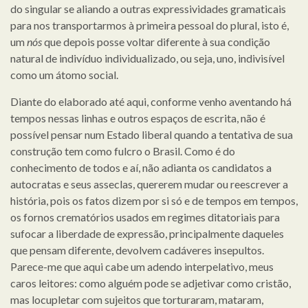
do singular se aliando a outras expressividades gramaticais
para nos transportarmos à primeira pessoal do plural, isto é,
um
nós
que depois posse voltar diferente à sua condição
natural de indivíduo individualizado, ou seja, uno, indivisível
como um átomo social.
Diante do elaborado até aqui, conforme venho aventando há
tempos nessas linhas e outros espaços de escrita, não é
possível pensar num Estado liberal quando a tentativa de sua
construção tem como fulcro o Brasil. Como é do
conhecimento de todos e aí, não adianta os candidatos a
autocratas e seus asseclas, quererem mudar ou reescrever a
história, pois os fatos dizem por si só e de tempos em tempos,
os fornos crematórios usados em regimes ditatoriais para
sufocar a liberdade de expressão, principalmente daqueles
que pensam diferente, devolvem cadáveres insepultos.
Parece-me que aqui cabe um adendo interpelativo, meus
caros leitores: como alguém pode se adjetivar como cristão,
mas locupletar com sujeitos que torturaram, mataram,