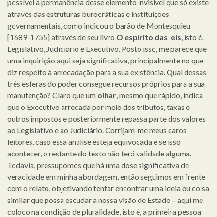
possível a permanência desse elemento invisível que só existe
através das estruturas burocráticas e instituições
governamentais, como indicou o barão de Montesquieu
[1689-1755] através de seu livro
O espírito das leis
, isto é,
Legislativo, Judiciário e Executivo. Posto isso, me parece que
uma inquirição aqui seja significativa, principalmente no que
diz respeito à arrecadação para a sua existência. Qual dessas
três esferas do poder consegue recursos próprios para a sua
manutenção? Claro que um
olhar
, mesmo que rápido, indica
que o Executivo arrecada por meio dos tributos, taxas e
outros impostos e posteriormente repassa parte dos valores
ao Legislativo e ao Judiciário. Corrijam-me meus caros
leitores, caso essa análise esteja equivocada e se isso
acontecer, o restante do texto não terá validade alguma.
Todavia, pressupomos que há uma dose significativa de
veracidade em minha abordagem, então seguimos em frente
com o relato, objetivando tentar encontrar uma ideia ou coisa
similar que possa escudar a nossa visão de Estado – aqui me
coloco na condição de pluralidade, isto é, a primeira pessoa