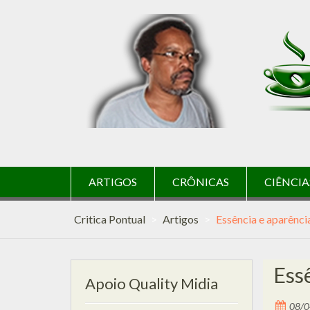
Skip
to
content
ARTIGOS
CRÔNICAS
CIÊNCIA
Critica Pontual
>
Artigos
>
Essência e aparência
Essê
Apoio Quality Midia
08/0