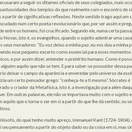
recusaram a seguir os ditames oficiais de seus colegiados, mais o
suntuosidades dos templos do que realmente com o encontro de si
a partir de significativas reflexões. Neste sentido trago aqui um s
escudado num certo poeta revolucionário que, por ser assim e preg
de entre os homens, foi crucificado. Segundo ele, numa certa pass
s Novas, isto é, os evangelhos, quando o sujeito adentrar uma cas
os seus moradores: “Eu voz deixo a minha paz, eu vos dou a minha p
ndo esse pequeno excerto como essencial para esses momentos
cos, e por assim dizer, entender o pretérito humano. Como é possí
a alguém aquilo que não se tem. E para saber-se possuidor dessa pa
rio deixar o campo da aparência e enveredar pelo universo da essê
zia um certo pensador grego: “conheça-te a ti mesmo”. Sócrates é
rado o criador da Metafísica, isto é, a investigação para além daqu
ser. Em outras palavras, ele não se importava muito com o sujeito e
aquilo que o torna o ser em si a partir do que lhe dá sentido, ou se
tivos.
ilósofo, do qual tenho muito apreço, Immanuel Kant (1724-1804),
i seu pensamento a partir do objeto dado ou da coisa em si, mas s