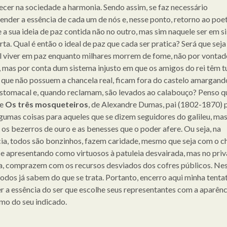
ecer na sociedade a harmonia. Sendo assim, se faz necessário
nder a essência de cada um de nós e, nesse ponto, retorno ao poe
e a sua ideia de paz contida não no outro, mas sim naquele ser em si
ta. Qual é então o ideal de paz que cada ser pratica? Será que seja
l viver em paz enquanto milhares morrem de fome, não por vontad
, mas por conta dum sistema injusto em que os amigos do rei têm t
 que não possuem a chancela real, ficam fora do castelo amargand
stomacal e, quando reclamam, são levados ao calabouço? Penso q
ce
Os três mosqueteiros
, de Alexandre Dumas, pai (1802-1870) 
lgumas coisas para aqueles que se dizem seguidores do galileu, ma
os bezerros de ouro e as benesses que o poder afere. Ou seja, na
ia, todos são bonzinhos, fazem caridade, mesmo que seja com o c
 se apresentando como virtuosos à patuleia desvairada, mas no priv
a, comprazem com os recursos desviados dos cofres públicos. Ne
todos já sabem do que se trata. Portanto, encerro aqui minha tenta
r a essência do ser que escolhe seus representantes com a aparênci
omo do seu indicado.