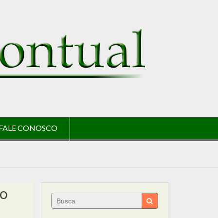
FALE CONOSCO
ro
Search
for: