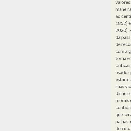
valores
maneira
ao cent
1852) e
2020). 
da pass
de reco
com a g
torna e
crítica
usados 
estarmo
suas vid
dinheir
morais 
contida
que ser
palhas,
derruba