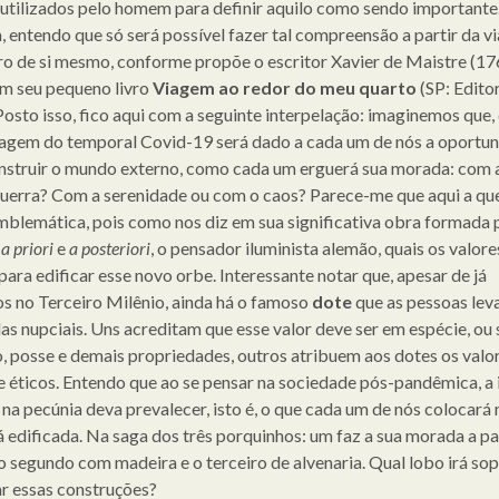
 utilizados pelo homem para definir aquilo como sendo importante
, entendo que só será possível fazer tal compreensão a partir da 
ro de si mesmo, conforme propõe o escritor Xavier de Maistre (17
m seu pequeno livro
Viagem ao redor do meu quarto
(SP: Editor
Posto isso, fico aqui com a seguinte interpelação: imaginemos que,
agem do temporal Covid-19 será dado a cada um de nós a oportu
nstruir o mundo externo, como cada um erguerá sua morada: com 
uerra? Com a serenidade ou com o caos? Parece-me que aqui a qu
mblemática, pois como nos diz em sua significativa obra formada 
s
a priori
e
a posteriori
, o pensador iluminista alemão, quais os valore
para edificar esse novo orbe. Interessante notar que, apesar de já
s no Terceiro Milênio, ainda há o famoso
dote
que as pessoas lev
as nupciais. Uns acreditam que esse valor deve ser em espécie, ou s
o, posse e demais propriedades, outros atribuem aos dotes os valo
e éticos. Entendo que ao se pensar na sociedade pós-pandêmica, a 
 na pecúnia deva prevalecer, isto é, o que cada um de nós colocará 
á edificada. Na saga dos três porquinhos: um faz a sua morada a pa
 o segundo com madeira e o terceiro de alvenaria. Qual lobo irá sop
r essas construções?