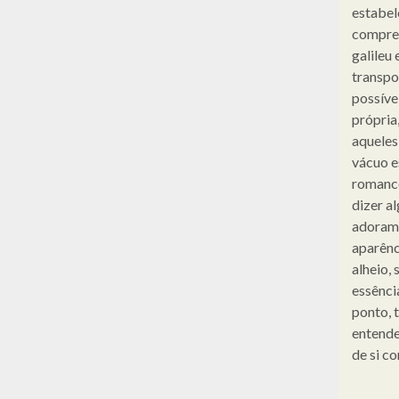
estabel
compree
galileu 
transpor
possíve
própria
aqueles
vácuo e
roman
dizer a
adoram 
aparênc
alheio,
essênci
ponto, 
entende
de si c