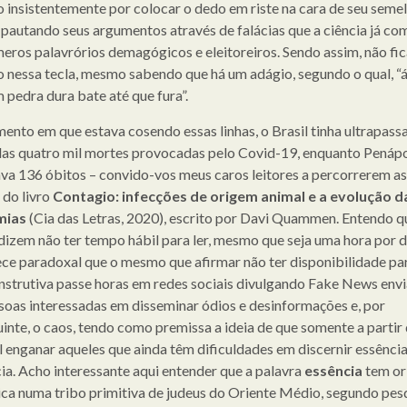
 insistentemente por colocar o dedo em riste na cara de seu semel
pautando seus argumentos através de falácias que a ciência já c
eros palavrórios demagógicos e eleitoreiros. Sendo assim, não fic
 nessa tecla, mesmo sabendo que há um adágio, segundo o qual, “
 pedra dura bate até que fura”.
nto em que estava cosendo essas linhas, o Brasil tinha ultrapass
as quatro mil mortes provocadas pelo Covid-19, enquanto Penápo
ava 136 óbitos – convido-vos meus caros leitores a percorrerem as
 do livro
Contagio: infecções de origem animal e a evolução d
mias
(Cia das Letras, 2020), escrito por Davi Quammen. Entendo q
dizem não ter tempo hábil para ler, mesmo que seja uma hora por d
ce paradoxal que o mesmo que afirmar não ter disponibilidade pa
 instrutiva passe horas em redes sociais divulgando Fake News env
soas interessadas em disseminar ódios e desinformações e, por
inte, o caos, tendo como premissa a ideia de que somente a partir 
l enganar aqueles que ainda têm dificuldades em discernir essência
ia. Acho interessante aqui entender que a palavra
essência
tem or
ca numa tribo primitiva de judeus do Oriente Médio, segundo pesq