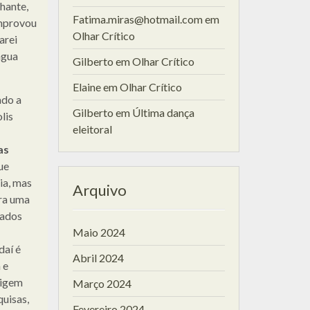
hante,
Fatima.miras@hotmail.com
em
omprovou
Olhar Crítico
arei
água
Gilberto
em
Olhar Crítico
Elaine
em
Olhar Crítico
ado a
Gilberto
em
Última dança
lis
eleitoral
as
ue
ia, mas
Arquivo
ra uma
iados
Maio 2024
daí é
Abril 2024
 e
igem
Março 2024
uisas,
Fevereiro 2024