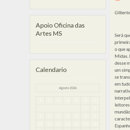
Gilbert
Apoio Oficina das
Artes MS
Será qu
primeir
o que a
Midas. 
desse mi
Calendario
um simp
se tran
em tudo
Agosto 2026
narrati
interpe
S
T
Q
Q
S
S
D
leitore
1
2
mundão 
3
4
5
6
7
8
9
caracte
10
11
12
13
14
15
16
Espanho