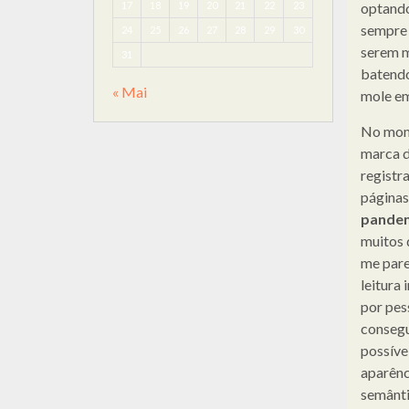
17
18
19
20
21
22
23
optando
sempre 
24
25
26
27
28
29
30
serem m
31
batendo
« Mai
mole em
No mome
marca d
registr
páginas
pande
muitos 
me pare
leitura
por pes
consegu
possíve
aparênc
semânti