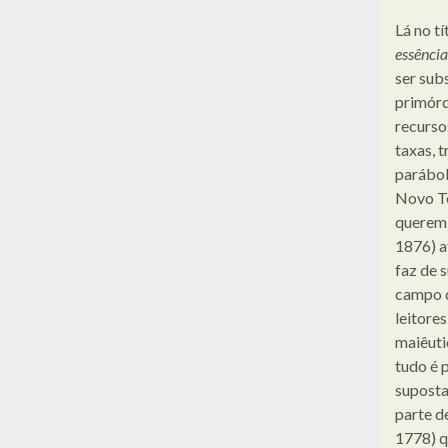
Lá no t
essência
ser sub
primórd
recurso
taxas, 
parábol
Novo Te
querem 
1876) a
faz de 
campo d
leitore
maiêuti
tudo é 
suposta
parte d
1778) q