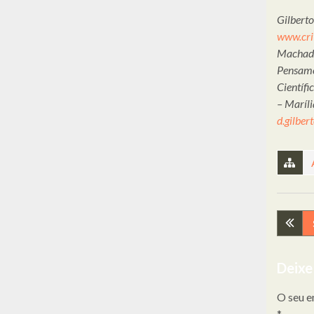
Gilberto
www.cri
Machado 
Pensame
Científi
– Maríli
d.gilbe
Nav
de
Deixe
arti
O seu e
*