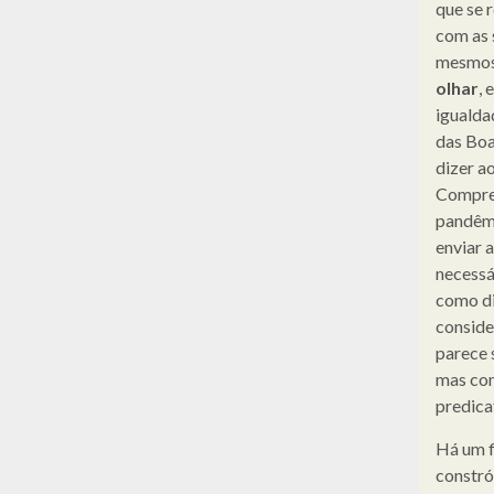
que se 
com as 
mesmos 
olhar
, 
igualda
das Boa
dizer a
Compree
pandêmi
enviar 
necessá
como di
conside
parece 
mas com 
predica
Há um f
constró