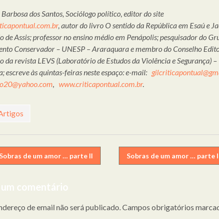
 Barbosa dos Santos, Sociólogo político, editor do site
ticapontual.com.br
, autor do livro O sentido da República em Esaú e Ja
de Assis; professor no ensino médio em Penápolis; pesquisador do Gr
nto Conservador – UNESP – Araraquara e membro do Conselho Editor
co da revista LEVS (Laboratório de Estudos da Violência e Segurança)
a; escreve às quintas-feiras neste espaço: e-mail:
gilcriticapontual@gm
rto20@yahoo.com
,
www.criticapontual.com.br
.
Artigos
egação
Sobras de um amor … parte II
Sobras de um amor … parte I
 um comentário
gos
ndereço de email não será publicado.
Campos obrigatórios marca