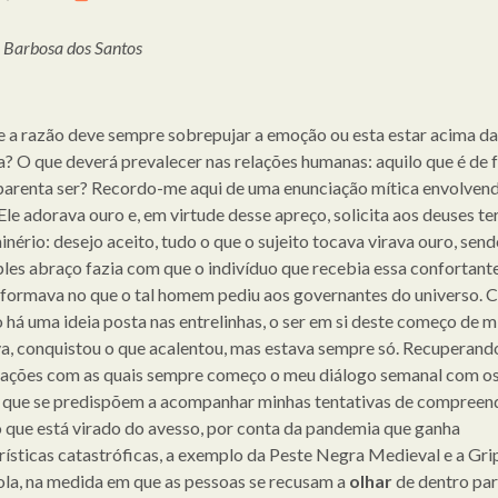
o Barbosa dos Santos
e a razão deve sempre sobrepujar a emoção ou esta estar acima da
a? O que deverá prevalecer nas relações humanas: aquilo que é de 
parenta ser? Recordo-me aqui de uma enunciação mítica envolven
Ele adorava ouro e, em virtude desse apreço, solicita aos deuses te
nério: desejo aceito, tudo o que o sujeito tocava virava ouro, send
les abraço fazia com que o indivíduo que recebia essa confortant
sformava no que o tal homem pediu aos governantes do universo.
 há uma ideia posta nas entrelinhas, o ser em si deste começo de m
va, conquistou o que acalentou, mas estava sempre só. Recuperand
lações com as quais sempre começo o meu diálogo semanal com o
s que se predispõem a acompanhar minhas tentativas de compreen
que está virado do avesso, por conta da pandemia que ganha
rísticas catastróficas, a exemplo da Peste Negra Medieval e a Gri
la, na medida em que as pessoas se recusam a
olhar
de dentro par