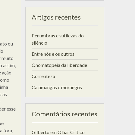
Artigos recentes
Penumbras e sutilezas do
silêncio
fato ou
do
Entre nós e os outros
r muito
Onomatopeia da liberdade
o assim,
e ação
Correnteza
 Como
inha
Cajamangas e morangos
o as
s
der esse
Comentários recentes
pe
a fora,
Gilberto
em
Olhar Crítico