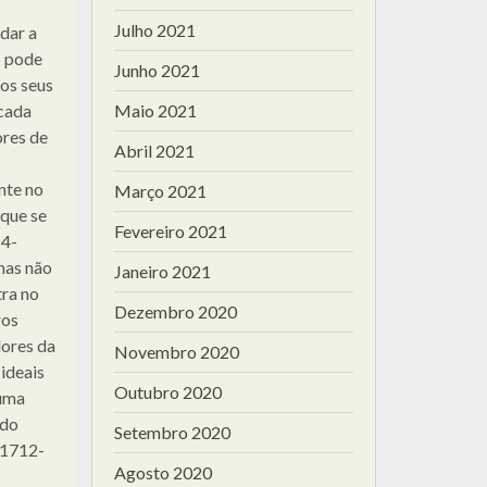
Julho 2021
dar a
o pode
Junho 2021
 os seus
cada
Maio 2021
ores de
Abril 2021
s
nte no
Março 2021
que se
Fevereiro 2021
14-
mas não
Janeiro 2021
tra no
Dezembro 2020
ros
dores da
Novembro 2020
 ideais
Outubro 2020
 uma
ido
Setembro 2020
(1712-
Agosto 2020