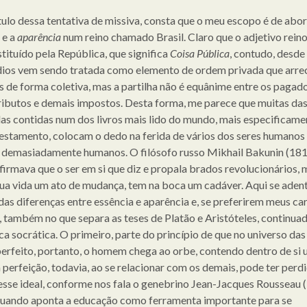
ítulo dessa tentativa de missiva, consta que o meu escopo é de abor
e a
aparência
num reino chamado Brasil. Claro que o adjetivo rein
stituído pela República, que significa
Coisa Pública
, contudo, desde
ios vem sendo tratada como elemento de ordem privada que arre
s de forma coletiva, mas a partilha não é equânime entre os pagad
tributos e demais impostos. Desta forma, me parece que muitas da
as contidas num dos livros mais lido do mundo, mais especificame
stamento, colocam o dedo na ferida de vários dos seres humanos 
demasiadamente humanos. O filósofo russo Mikhail Bakunin (18
firmava que o ser em si que diz e propala brados revolucionários, 
sua vida um ato de mudança, tem na boca um cadáver. Aqui se aden
as diferenças entre essência e aparência e, se preferirem meus ca
s, também no que separa as teses de Platão e Aristóteles, continua
ca socrática. O primeiro, parte do princípio de que no universo das
perfeito, portanto, o homem chega ao orbe, contendo dentro de si
 perfeição, todavia, ao se relacionar com os demais, pode ter perd
esse ideal, conforme nos fala o genebrino Jean-Jacques Rousseau 
uando aponta a educação como ferramenta importante para se