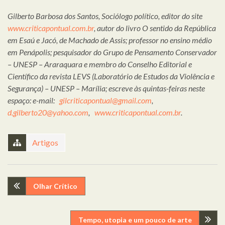
Gilberto Barbosa dos Santos, Sociólogo político, editor do site
www.criticapontual.com.br
, autor do livro O sentido da República
em Esaú e Jacó, de Machado de Assis; professor no ensino médio
em Penápolis; pesquisador do Grupo de Pensamento Conservador
– UNESP – Araraquara e membro do Conselho Editorial e
Científico da revista LEVS (Laboratório de Estudos da Violência e
Segurança) – UNESP – Marília; escreve às quintas-feiras neste
espaço: e-mail:
gilcriticapontual@gmail.com
,
d.gilberto20@yahoo.com
,
www.criticapontual.com.br
.
Artigos
Navegação
Olhar Crítico
de
Tempo, utopia e um pouco de arte