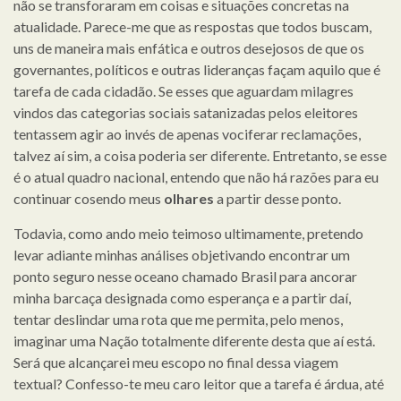
não se transforaram em coisas e situações concretas na
atualidade. Parece-me que as respostas que todos buscam,
uns de maneira mais enfática e outros desejosos de que os
governantes, políticos e outras lideranças façam aquilo que é
tarefa de cada cidadão. Se esses que aguardam milagres
vindos das categorias sociais satanizadas pelos eleitores
tentassem agir ao invés de apenas vociferar reclamações,
talvez aí sim, a coisa poderia ser diferente. Entretanto, se esse
é o atual quadro nacional, entendo que não há razões para eu
continuar cosendo meus
olhares
a partir desse ponto.
Todavia, como ando meio teimoso ultimamente, pretendo
levar adiante minhas análises objetivando encontrar um
ponto seguro nesse oceano chamado Brasil para ancorar
minha barcaça designada como esperança e a partir daí,
tentar deslindar uma rota que me permita, pelo menos,
imaginar uma Nação totalmente diferente desta que aí está.
Será que alcançarei meu escopo no final dessa viagem
textual? Confesso-te meu caro leitor que a tarefa é árdua, até