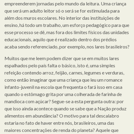
empreenderem jornadas pelo mundo da leitura. Uma criança
que será um adulto leitor só o será se for estimulada para
além dos muros escolares. No interior das instituições de
ensino, há todo um trabalho, um esforço pedagógico para que
esse processo se dê, mas fora dos limites físicos das unidades
educacionais, aquilo que é realizado dentro dos prédios
acaba sendo referenciado, por exemplo, nos lares brasileiros?
Muitos que me leem podem dizer que se em muitos lares
espalhados pelo país falta o básico, isto é, uma simples
refeição contendo arroz, feijão, carnes, legumes e verduras,
como então imaginar que uma criança que leu um romance
infanto-juvenil na escola que frequenta o fará isso em casa
quando o estômago grita por uma colherada de farinha de
mandioca com açúcar? Segue-se a esta pergunta outra: por
que isso ainda acontece quando se sabe que a Nação produz
alimentos em abundância? O motivo para tal descalabro
estaria no fato de haver entre nós, brasileiros, uma das
maiores concentrações de renda do planeta? Aquele que