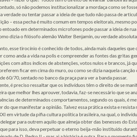
contudo, só não podemos institucionalizar a mordaça como se foss
a verdade ou tentar passar a ideia de que tudo não passa de articu
ição – essa pecha é muito comum em tempos eleitorais, mesmo po
o entoado em determinados microfones pode passar a ideia de ru
como dizia o filósofo alemão Walter Benjamin, ou verdade absoluta
nto, esse tirocínio é conhecido de todos, ainda mais daqueles que
r como anda a vida na polis e compreender as fontes das gritas ge
ições com altos índices de abstenções, votos nulos e brancos, já qu
preferem ficar em cima do muro, ou como se dizia naquela canção 
de 60/70, sentado no banco da praça para ver a banda passar.
te, é preciso ressaltar que os indivíduos têm o direito de se mani
ira que melhor lhes aprouver, todavia, faz-se necessário que se ana
ências de determinados comportamentos, segundo os quais, é mel
 do que manifestar a opinião. Talvez essa prática exista e resista 
XI em virtude da pífia cultura política brasileira, na qual, o indivíd
 delegar para outrem aquilo que almeja obter das benesses do Est
ue para isso, deva perpetuar o eterno beija-mão instituído durant
einado de D. Pedro II – mas ai a história é outra. Para o momento 