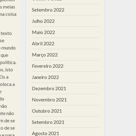
as meias
Setembro 2022
ma coisa
Julho 2022
Maio 2022
 texto
 se
Abril 2022
 o mundo
Março 2022
 que
olítica.
Fevereiro 2022
s, isto
Eis a
Janeiro 2022
oloca a
Dezembro 2021
e
do
Novembro 2021
 não
Outubro 2021
nte não
um de se
Setembro 2021
co de se
Agosto 2021
 e para