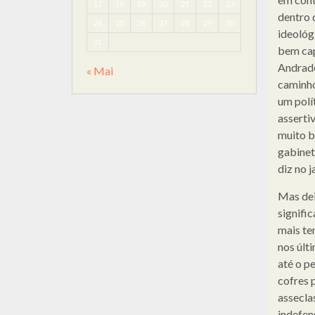
17
18
19
20
21
22
23
dentro 
24
25
26
27
28
29
30
ideológi
31
bem cap
Andrade
« Mai
caminho
um polí
asserti
muito b
gabinet
diz no 
Mas dei
signific
mais te
nos últ
até o p
cofres 
assecla
indefen