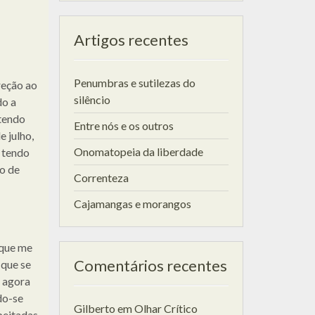
Artigos recentes
Penumbras e sutilezas do
reção ao
silêncio
do a
tendo
Entre nós e os outros
 julho,
Onomatopeia da liberdade
, tendo
do de
Correnteza
Cajamangas e morangos
 que me
Comentários recentes
 que se
 agora
do-se
Gilberto
em
Olhar Crítico
peitadas