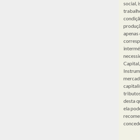
social, 
trabalh
condiçã
produçã
apenas 
corresp
intermé
necessi
Capital,
Instrum
mercado
capital
tributo
desta q
ela pod
recomen
concede