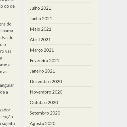
io do de
Julho 2021
Junho 2021
ens do
Maio 2021
II numa
ctiva do
Abril 2021
o o
Março 2021
rx vai
da
Fevereiro 2021
esmo e
Janeiro 2021
m as
,
Dezembro 2020
rangular
ada a
Novembro 2020
Outubro 2020
nsador
Setembro 2020
ncepção
 sujeito
Agosto 2020