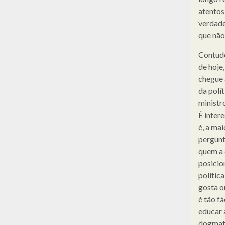
atentos
verdade
que não 
Contudo
de hoje,
chegue 
da polí
ministr
É inter
é, a ma
pergunt
quem a 
posicio
política
gosta o
é tão f
educar a
dogmati