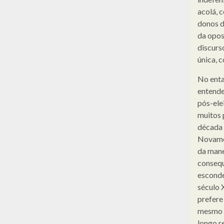
acolá, 
donos d
da opos
discurs
única, 
No enta
entende
pós-ele
muitos 
década 
Novamen
da mane
consequ
esconder
século X
prefere
mesmo q
longo r