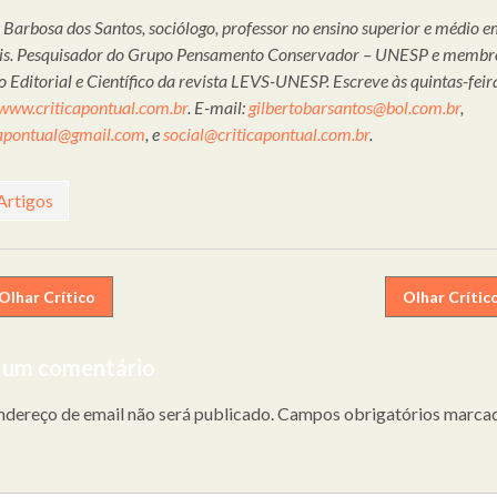
 Barbosa dos Santos, sociólogo, professor no ensino superior e médio 
is. Pesquisador do Grupo Pensamento Conservador – UNESP e membr
 Editorial e Científico da revista LEVS-UNESP. Escreve às quintas-feir
www.criticapontual.com.br
. E-mail:
gilbertobarsantos@bol.com.br
,
icapontual@gmail.com
, e
social@criticapontual.com.br
.
Artigos
egação
Olhar Crítico
Olhar Crític
 um comentário
gos
ndereço de email não será publicado.
Campos obrigatórios marca