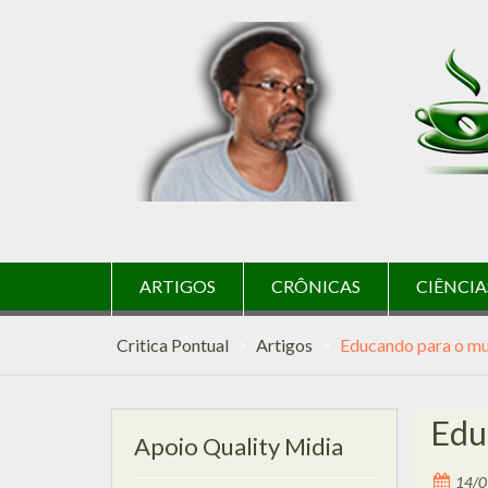
Skip
to
content
ARTIGOS
CRÔNICAS
CIÊNCIA
Critica Pontual
>
Artigos
>
Educando para o mu
Edu
Apoio Quality Midia
14/0