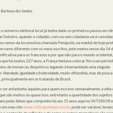
o Barbosa dos Santos
o universo eleitoral local já tenha dado os primeiros passos em di
de Outubro, quando o cidadão, com ou sem cidadania será convida
 os rumos da locomotiva chamada Penápolis, na manhã de hoje pre
m rumo diferente com os meus escritos, pelo menos nesse dia 14 de
gnificativa para os franceses e por que não para o mundo ocidental
a que há exatos 227 anos, a França tentava colocar fim a um perío
os de monarcas despóticos legando à humanidade uma singular
e:
liberdade, igualdade e fraternidade
, muito difundida, mas de pouca
, principalmente em se tratando de Brasil.
o ser enfadonho àqueles para quem escrevo semanalmente, e olha
que são muitos ou quase isso, entretanto a quantidade dos sujeitos
am pelas linhas que componho há uns 15 anos aqui no INTERIOR e
 em meu site
www.criticapontual.com.br
, pode ser variável, levan
a o conteúdo da reflexão e de como as regras gramaticais são res