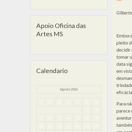
Gilbert
Apoio Oficina das
Artes MS
Embora 
pleito 
decidir
tomar u
data si
Calendario
em vist
desmand
trindad
Agosto 2026
eficácia
S
T
Q
Q
S
S
D
Para nã
1
2
parece 
aventur
3
4
5
6
7
8
9
também
10
11
12
13
14
15
16
em cont