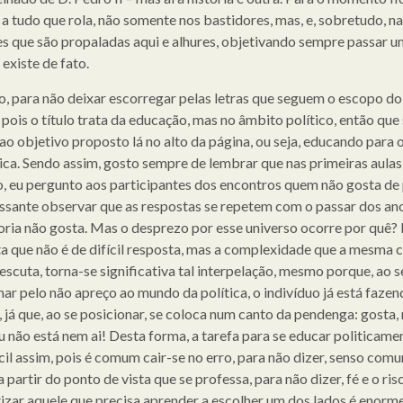
 a tudo que rola, não somente nos bastidores, mas, e, sobretudo, n
s que são propaladas aqui e alhures, objetivando sempre passar u
existe de fato.
, para não deixar escorregar pelas letras que seguem o escopo do
 pois o título trata da educação, mas no âmbito político, então que
ao objetivo proposto lá no alto da página, ou seja, educando para
tica. Sendo assim, gosto sempre de lembrar que nas primeiras aulas
o, eu pergunto aos participantes dos encontros quem não gosta de p
essante observar que as respostas se repetem com o passar dos ano
ioria não gosta. Mas o desprezo por esse universo ocorre por quê? 
a que não é de difícil resposta, mas a complexidade que a mesma c
escuta, torna-se significativa tal interpelação, mesmo porque, ao s
nar pelo não apreço ao mundo da política, o indivíduo já está fazen
, já que, ao se posicionar, se coloca num canto da pendenga: gosta,
u não está nem ai! Desta forma, a tarefa para se educar politicame
ácil assim, pois é comum cair-se no erro, para não dizer, senso com
 partir do ponto de vista que se professa, para não dizer, fé e o ris
zar aquele que precisa aprender a escolher um dos lados é enorme