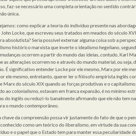
isso, faz-se necessário uma completa orientação no sentido contrár
mão única.
ejamos: como explicar a teoria do indivíduo presente nas abordag
o John Locke, que escreveu seus tratados em meados do século XV
rra absolutista? Seria possível externar alguma coisa sob a perspe
lismo histórico marxista que inverte o idealismo hegeliano, segund
s mudanças ocorrem a partir do mundo das ideias, contudo, Karl Ma
ue as alterações ocorrem no e através do mundo material, ou seja, 
o. É significativo entender Locke por ele mesmo, Marx por ele m
or ele mesmo, entretanto, querer ler o filósofo empirista inglês co
de Marx do século XIX quando as forças produtivas e o capitalismo
do ao colonialismo, estavam em franca expansão, é no mínimo est
ias do inglês ou reduzi-lo banalmente afirmando que ele não tem n
ara o mundo contemporâneo.
a chave da compreensão possa vir justamente do fato de que o pe
é conhecido como um teórico do liberalismo, em virtude da sua co
víduo e o papel que o Estado tem para manter essa peculiaridade do