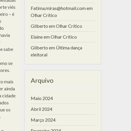
rte viés
Fatima.miras@hotmail.com
em
eiro – é
Olhar Crítico
e
Gilberto
em
Olhar Crítico
do
havia
Elaine
em
Olhar Crítico
l
Gilberto
em
Última dança
ue sabe
eleitoral
omo se
ores.
Arquivo
o mais
er ainda
a cidade
Maio 2024
lados
Abril 2024
ue os
s
Março 2024
 e
Fevereiro 2024