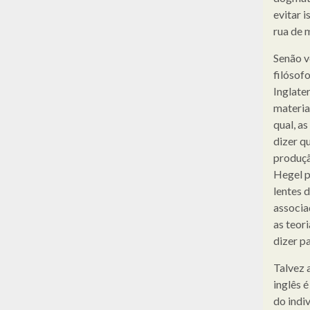
evitar 
rua de 
Senão v
filósof
Inglate
materia
qual, a
dizer q
produçã
Hegel p
lentes 
associa
as teor
dizer p
Talvez 
inglês 
do indi