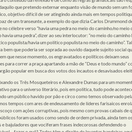
daquilo que pretendo externar enquanto visão de mundo sem um fo
co, objetivo difícil de ser atingindo ainda mais em tempos politiqu
az de um transeunte, a exemplo do que dizia Carlos Drummond d
 no célebre verso “havia uma pedra no meio do caminho/no meio 
 havia uma pedra”, dizer ao seu interlocutor: “no meio do caminho 
tico populista/havia um político populista no meio do caminho”. Ta
va bem que poderia ser soprada ao ouvido daquele sujeito social q
em que nesse momento, os engravatados e políticos deixam seus
es para correr a praça apartando a mão de “Deus e todo mundo” c
jargão popular em busca dos votos dos incautos e desavisados eleit
xando os Três Mosqueteiros e Alexandre Dumas para um moment
ativo para o universo literário, pois em política, tudo pode acontec
ndo um público havido por pão e circo como temos observado pel
imos tempos com ares de endeusamento de líderes farisaicos enro
escoço com ações corruptivas, pois mesmo com provas cabais de q
públicos foram usados como sendo de ordem privada, ainda tem o
s e bajuladores que vociferam frases indecorosas defendendo o
sável – fazer o quê? Todos têm o direito de levantar bandeiras aqui