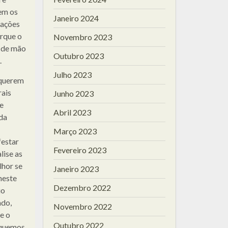
em os
Janeiro 2024
lações
rque o
Novembro 2023
a de mão
Outubro 2023
.
Julho 2023
 querem
rais
Junho 2023
e
Abril 2023
da
Março 2023
festar
Fevereiro 2023
lise as
hor se
Janeiro 2023
neste
Dezembro 2022
uo
ado,
Novembro 2022
e o
Outubro 2022
fiquemos