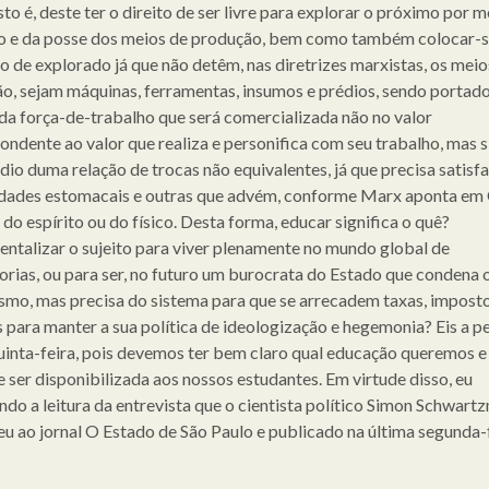
isto é, deste ter o direito de ser livre para explorar o próximo por 
o e da posse dos meios de produção, bem como também colocar-s
o de explorado já que não detêm, nas diretrizes marxistas, os meio
o, sejam máquinas, ferramentas, insumos e prédios, sendo portad
da força-de-trabalho que será comercializada não no valor
ondente ao valor que realiza e personifica com seu trabalho, mas 
dio duma relação de trocas não equivalentes, já que precisa satisfa
dades estomacais e outras que advém, conforme Marx aponta em
 do espírito ou do físico. Desta forma, educar significa o quê?
entalizar o sujeito para viver plenamente no mundo global de
rias, ou para ser, no futuro um burocrata do Estado que condena 
ismo, mas precisa do sistema para que se arrecadem taxas, imposto
s para manter a sua política de ideologização e hegemonia? Eis a p
uinta-feira, pois devemos ter bem claro qual educação queremos 
e ser disponibilizada aos nossos estudantes. Em virtude disso, eu
do a leitura da entrevista que o cientista político Simon Schwart
u ao jornal O Estado de São Paulo e publicado na última segunda-f