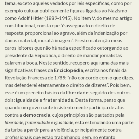
tema, exceto aqueles vedados por leis específicas, como por
exemplo cultuar publicamente figuras ligadas ao Nazismo
como Adolf Hitler (1889-1945). No item V, do mesmo artigo
constitucional, consta que “é assegurado o direito de
resposta, proporcional ao agravo, além da indenização por
danos material, moral à imagem”. Prestem atenção meus
caros leitores que não há nada especificado outorgando ao
presidente da República, o direito de mandar jornalistas
calarem a boca. Neste sentido, recupero aqui uma das mais
significativas frases da
Enciclopédia
, escrita nos finais da
Revolução Francesa de 1789: “não concordo com o que dizes,
mas defenderei eternamente o direito de dizeres”. Pois bem,
esse é um preceito básico da
liberdade
, seguido dos outros
dois:
igualdade e fraternidade
. Desta forma, penso que
quando um governante insistentemente participa de atos
contra a
democracia
, cujos princípios são pautados pela
liberdade, fraternidade e igualdade
, está estimulando uma parte
da turba a partir para a violência, principalmente contra
profissionais que estão trabalhando, sem, no entanto,