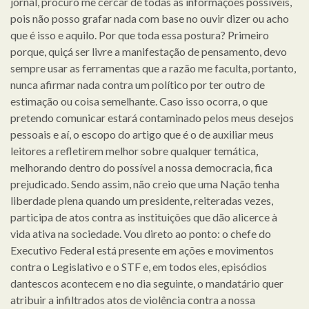
jornal, procuro me cercar de todas as informações possíveis,
pois não posso grafar nada com base no ouvir dizer ou acho
que é isso e aquilo. Por que toda essa postura? Primeiro
porque, quiçá ser livre a manifestação de pensamento, devo
sempre usar as ferramentas que a razão me faculta, portanto,
nunca afirmar nada contra um político por ter outro de
estimação ou coisa semelhante. Caso isso ocorra, o que
pretendo comunicar estará contaminado pelos meus desejos
pessoais e aí, o escopo do artigo que é o de auxiliar meus
leitores a refletirem melhor sobre qualquer temática,
melhorando dentro do possível a nossa democracia, fica
prejudicado. Sendo assim, não creio que uma Nação tenha
liberdade plena quando um presidente, reiteradas vezes,
participa de atos contra as instituições que dão alicerce à
vida ativa na sociedade. Vou direto ao ponto: o chefe do
Executivo Federal está presente em ações e movimentos
contra o Legislativo e o STF e, em todos eles, episódios
dantescos acontecem e no dia seguinte, o mandatário quer
atribuir a infiltrados atos de violência contra a nossa