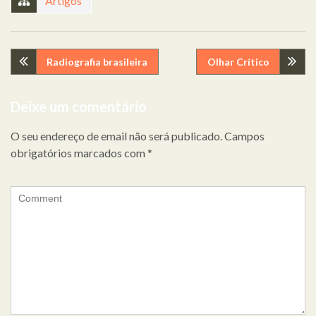
Artigos
Navegação
Radiografia brasileira
Olhar Crítico
de
Deixe um comentário
artigos
O seu endereço de email não será publicado.
Campos
obrigatórios marcados com
*