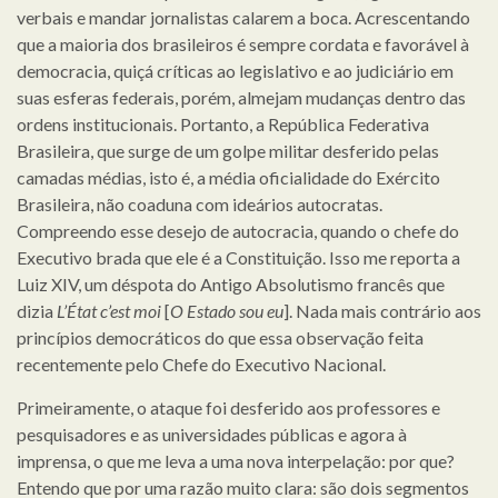
verbais e mandar jornalistas calarem a boca. Acrescentando
que a maioria dos brasileiros é sempre cordata e favorável à
democracia, quiçá críticas ao legislativo e ao judiciário em
suas esferas federais, porém, almejam mudanças dentro das
ordens institucionais. Portanto, a República Federativa
Brasileira, que surge de um golpe militar desferido pelas
camadas médias, isto é, a média oficialidade do Exército
Brasileira, não coaduna com ideários autocratas.
Compreendo esse desejo de autocracia, quando o chefe do
Executivo brada que ele é a Constituição. Isso me reporta a
Luiz XIV, um déspota do Antigo Absolutismo francês que
dizia
L’État c’est moi
[
O Estado sou eu
]. Nada mais contrário aos
princípios democráticos do que essa observação feita
recentemente pelo Chefe do Executivo Nacional.
Primeiramente, o ataque foi desferido aos professores e
pesquisadores e as universidades públicas e agora à
imprensa, o que me leva a uma nova interpelação: por que?
Entendo que por uma razão muito clara: são dois segmentos