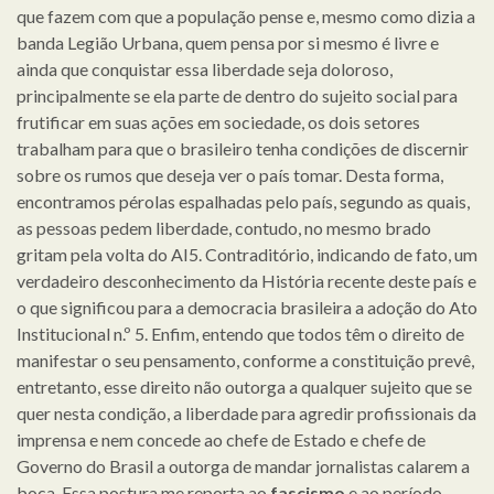
que fazem com que a população pense e, mesmo como dizia a
banda Legião Urbana, quem pensa por si mesmo é livre e
ainda que conquistar essa liberdade seja doloroso,
principalmente se ela parte de dentro do sujeito social para
frutificar em suas ações em sociedade, os dois setores
trabalham para que o brasileiro tenha condições de discernir
sobre os rumos que deseja ver o país tomar. Desta forma,
encontramos pérolas espalhadas pelo país, segundo as quais,
as pessoas pedem liberdade, contudo, no mesmo brado
gritam pela volta do AI5. Contraditório, indicando de fato, um
verdadeiro desconhecimento da História recente deste país e
o que significou para a democracia brasileira a adoção do Ato
Institucional n.º 5. Enfim, entendo que todos têm o direito de
manifestar o seu pensamento, conforme a constituição prevê,
entretanto, esse direito não outorga a qualquer sujeito que se
quer nesta condição, a liberdade para agredir profissionais da
imprensa e nem concede ao chefe de Estado e chefe de
Governo do Brasil a outorga de mandar jornalistas calarem a
boca. Essa postura me reporta ao
fascismo
e ao período