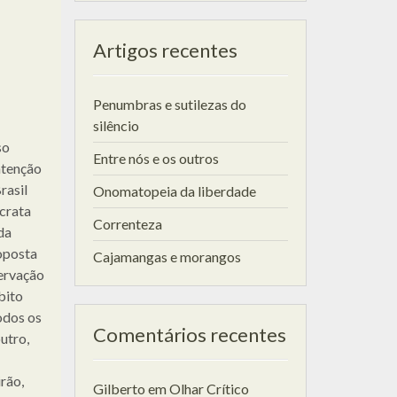
Artigos recentes
Penumbras e sutilezas do
silêncio
so
Entre nós e os outros
intenção
rasil
Onomatopeia da liberdade
crata
Correnteza
da
oposta
Cajamangas e morangos
ervação
bito
odos os
Comentários recentes
utro,
rão,
Gilberto
em
Olhar Crítico