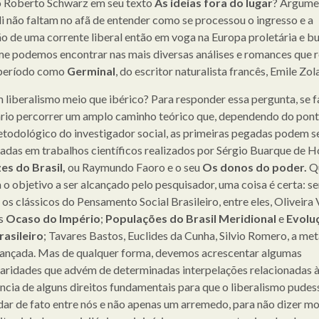
io Roberto Schwarz em seu texto
As ideias fora do lugar
? Argume
ali não faltam no afã de entender como se processou o ingresso e a
o de uma corrente liberal então em voga na Europa proletária e b
e podemos encontrar nas mais diversas análises e romances que 
 período como
Germinal
, do escritor naturalista francês, Emile Zola
m liberalismo meio que ibérico? Para responder essa pergunta, se f
rio percorrer um amplo caminho teórico que, dependendo do pont
etodológico do investigador social, as primeiras pegadas podem s
adas em trabalhos científicos realizados por Sérgio Buarque de 
es do Brasil,
ou Raymundo Faoro e o seu
Os donos do poder.
Q
a o objetivo a ser alcançado pelo pesquisador, uma coisa é certa: s
 os clássicos do Pensamento Social Brasileiro, entre eles, Oliveira 
s
Ocaso do Império
;
Populações do Brasil Meridional
e
Evolu
asileiro
; Tavares Bastos, Euclides da Cunha, Silvio Romero, a me
cançada. Mas de qualquer forma, devemos acrescentar algumas
laridades que advém de determinadas interpelações relacionadas 
ência de alguns direitos fundamentais para que o liberalismo pudes
dar de fato entre nós e não apenas um arremedo, para não dizer 