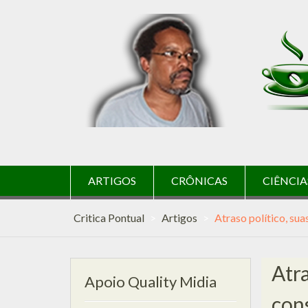
Skip
to
content
ARTIGOS
CRÔNICAS
CIÊNCIA
Critica Pontual
>
Artigos
>
Atraso político, su
Atra
Apoio Quality Midia
con