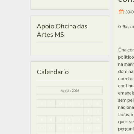
30/0
Apoio Oficina das
Gilbert
Artes MS
É na co
político
na manh
Calendario
dominad
com for
continu
Agosto 2026
emancip
sem pei
S
T
Q
Q
S
S
D
naciona
1
2
lados, i
3
4
5
6
7
8
9
quer-se
10
11
12
13
14
15
16
pergunt