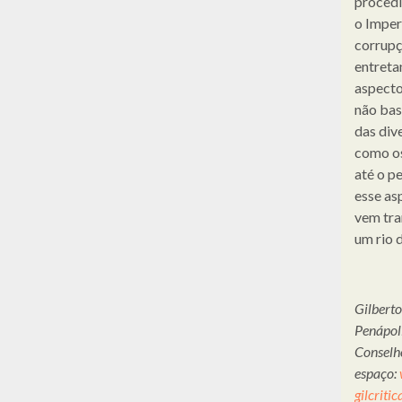
procedi
o Imper
corrupç
entreta
aspectos
não bas
das div
como os
até o p
esse as
vem tra
um rio 
Gilberto
Penápol
Conselho
espaço:
gilcrit