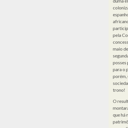
duma el
coloniz
espanho
african
partici
pela Co
concess
maio de
segunda
posses 
para o 
porém, 
socieda
trono!
O resul
montara
que há 
patrimô