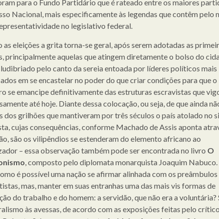
ram para o Fundo Partidário que é rateado entre os maiores parti
so Nacional, mais especificamente às legendas que contêm pelo
epresentatividade no legislativo federal.
 as eleições a grita torna-se geral, após serem adotadas as primei
, principalmente aquelas que atingem diretamente o bolso do cid
udibriado pelo canto da sereia entoada por líderes políticos mais
sados em se encastelar no poder do que criar condições para que o
iro se emancipe definitivamente das estruturas escravistas que vi
osamente até hoje. Diante dessa colocação, ou seja, de que ainda nã
s dos grilhões que mantiveram por três séculos o país atolado no 
sta, cujas consequências, conforme Machado de Assis aponta atra
ção, são os vilipêndios se estenderam do elemento africano ao
zador – essa observação também pode ser encontrada no livro
O
ionismo
, composto pelo diplomata monarquista Joaquim Nabuco.
como é possível uma nação se afirmar alinhada com os preâmbulos 
tistas, mas, manter em suas entranhas uma das mais vis formas de
ção do trabalho e do homem: a servidão, que não era a voluntária? 
ralismo às avessas, de acordo com as exposições feitas pelo crític