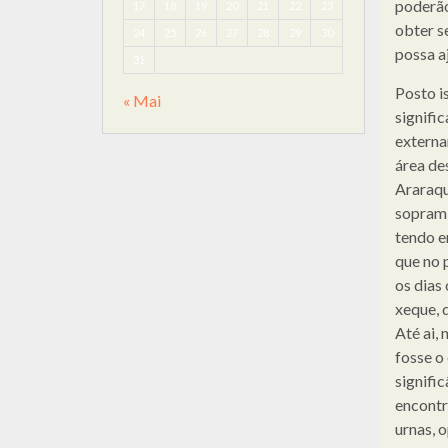
poderão
17
18
19
20
21
22
23
obter s
24
25
26
27
28
29
30
possa a
31
Posto i
« Mai
signific
externa
área de
Araraqu
sopram 
tendo e
que no 
os dias
xeque, 
Até ai,
fosse o
signifi
encontr
urnas, 