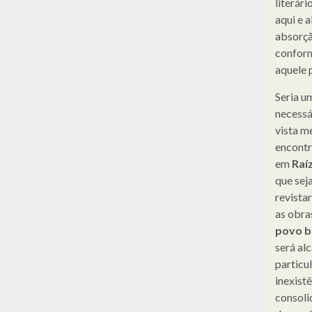
literár
aqui e 
absorçã
conform
aquele
Seria u
necessá
vista m
encontr
em
Raíz
que sej
revistar
as obra
povo br
será al
particu
inexist
consoli