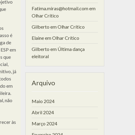
jetivo
Fatima.miras@hotmail.com
em
que
Olhar Crítico
Gilberto
em
Olhar Crítico
os
passo é
Elaine
em
Olhar Crítico
ega de
Gilberto
em
Última dança
UNESP em
eleitoral
s que
cial,
tivo, já
 todos
Arquivo
ndo em
leira.
al, não
Maio 2024
Abril 2024
recer às
Março 2024
Fevereiro 2024