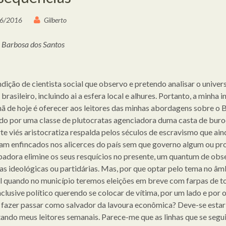
6/2016
Gilberto
o Barbosa dos Santos
ndição de cientista social que observo e pretendo analisar o univer
 brasileiro, incluindo ai a esfera local e alhures. Portanto, a minha 
ã de hoje é oferecer aos leitores das minhas abordagens sobre o B
o por uma classe de plutocratas agenciadora duma casta de buro
te viés aristocratiza respalda pelos séculos de escravismo que ain
am enfincados nos alicerces do país sem que governo algum ou pr
adora elimine os seus resquícios no presente, um quantum de obs
as ideológicas ou partidárias. Mas, por que optar pelo tema no âm
l quando no município teremos eleições em breve com farpas de t
nclusive político querendo se colocar de vítima, por um lado e por o
 fazer passar como salvador da lavoura econômica? Deve-se estar
ando meus leitores semanais. Parece-me que as linhas que se segui