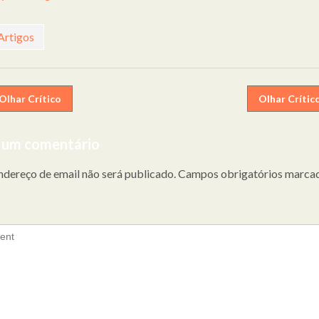
Artigos
egação
Olhar Crítico
Olhar Crític
 um comentário
gos
ndereço de email não será publicado.
Campos obrigatórios marca