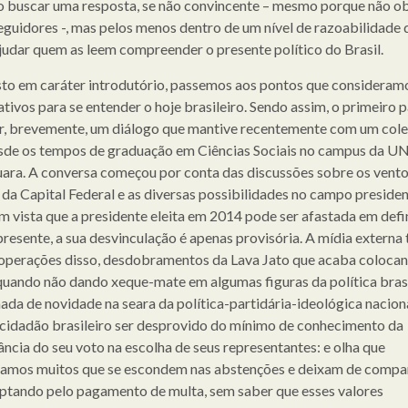
 buscar uma resposta, se não convincente – mesmo porque não ob
eguidores -, mas pelos menos dentro de um nível de razoabilidade 
judar quem as leem compreender o presente político do Brasil.
sto em caráter introdutório, passemos aos pontos que consideram
ativos para se entender o hoje brasileiro. Sendo assim, o primeiro 
r, brevemente, um diálogo que mantive recentemente com um col
sde os tempos de graduação em Ciências Sociais no campus da 
ara. A conversa começou por conta das discussões sobre os vento
da Capital Federal e as diversas possibilidades no campo presiden
m vista que a presidente eleita em 2014 pode ser afastada em defini
presente, a sua desvinculação é apenas provisória. A mídia externa
 operações disso, desdobramentos da Lava Jato que acaba coloca
quando não dando xeque-mate em algumas figuras da política brasi
 nada de novidade na seara da política-partidária-ideológica nacion
 cidadão brasileiro ser desprovido do mínimo de conhecimento da
cância do seu voto na escolha de seus representantes: e olha que
amos muitos que se escondem nas abstenções e deixam de compa
optando pelo pagamento de multa, sem saber que esses valores