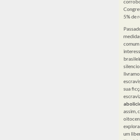
corrobo
Congres
5% de r
Passado
medidas
comum l
interes
brasile
silenci
livramo
escravi
sua fic
escravi
abolic
assim, 
oitocen
explora
um libe