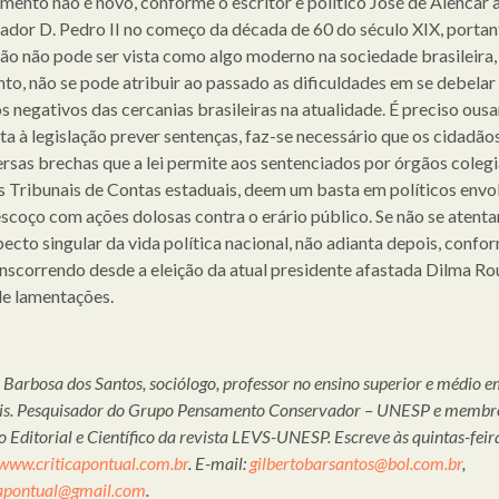
mento não é novo, conforme o escritor e político José de Alencar 
ador D. Pedro II no começo da década de 60 do século XIX, portant
ão não pode ser vista como algo moderno na sociedade brasileira,
nto, não se pode atribuir ao passado as dificuldades em se debelar 
 negativos das cercanias brasileiras na atualidade. É preciso ousar
ta à legislação prever sentenças, faz-se necessário que os cidadãos
ersas brechas que a lei permite aos sentenciados por órgãos coleg
 Tribunais de Contas estaduais, deem um basta em políticos envo
escoço com ações dolosas contra o erário público. Se não se atenta
pecto singular da vida política nacional, não adianta depois, confo
nscorrendo desde a eleição da atual presidente afastada Dilma Rou
de lamentações.
 Barbosa dos Santos, sociólogo, professor no ensino superior e médio 
is. Pesquisador do Grupo Pensamento Conservador – UNESP e membr
 Editorial e Científico da revista LEVS-UNESP. Escreve às quintas-feir
www.criticapontual.com.br
. E-mail:
gilbertobarsantos@bol.com.br
,
icapontual@gmail.com
.