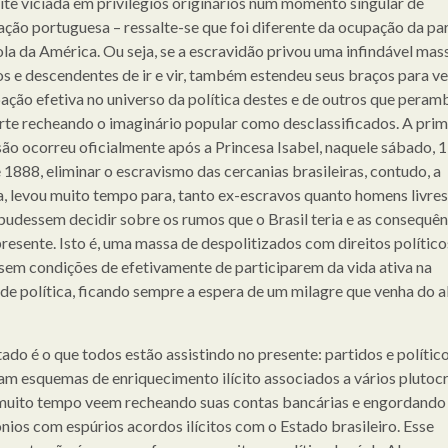
ite viciada em privilégios originários num momento singular de
ação portuguesa – ressalte-se que foi diferente da ocupação da pa
la da América. Ou seja, se a escravidão privou uma infindável mas
os e descendentes de ir e vir, também estendeu seus braços para ve
pação efetiva no universo da política destes e de outros que pera
rte recheando o imaginário popular como desclassificados. A prim
ão ocorreu oficialmente após a Princesa Isabel, naquele sábado, 1
 1888, eliminar o escravismo das cercanias brasileiras, contudo, a
, levou muito tempo para, tanto ex-escravos quanto homens livre
pudessem decidir sobre os rumos que o Brasil teria e as consequên
presente. Isto é, uma massa de despolitizados com direitos político
sem condições de efetivamente de participarem da vida ativa na
de política, ficando sempre a espera de um milagre que venha do a
tado é o que todos estão assistindo no presente: partidos e polític
m esquemas de enriquecimento ilícito associados a vários plutoc
muito tempo veem recheando suas contas bancárias e engordando
nios com espúrios acordos ilícitos com o Estado brasileiro. Esse