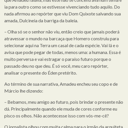
ia para outro como se estivesse vivenciando tudo aquilo. Do
nada afirmou ao repórter que viu Dom Quixote salvando sua
amada, Dulcineia da barriga da baleia.
– Olha só se o senhor não viu, então creio que jamais poderá
atravessar o mundo na barcaça que Homero construiu para
selecionar aqui na Terra um casal de cada espécie. Vai lá e o
avisa que pode pegar de todas, menos uma: a humana. Essa é
muito perversa e vai estragar o paraíso futuro porque o
passado deu no que deu. É só você, meu caro repórter,
analisar o presente do Éden pretérito.
Ao término de sua narrativa, Amadeu encheu seu copo e de
Márcio lhe dizendo:
– Bebamos, meu amigo ao futuro, pois brindar o presente não
dá. Principalmente quando ele muda de cores conforme eu
pisco os olhos. Não acontecesse isso com vós-me-cê?
O jornalista olhou com muita calma para o irmão da arquiteta