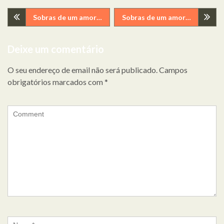
Navegação
Sobras de um amor…
Sobras de um amor…
de
Deixe um comentário
artigos
O seu endereço de email não será publicado.
Campos
obrigatórios marcados com
*