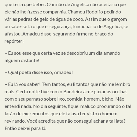
que teria que beber. O irmão de Angélica não aceitaria que
ele não lhe fizesse companhia. Chamou Rodolfo pedindo
várias pedras de gelo de água de coco. Assim que o garçom
ou sabe-se lá o que é: segurança, funcionário de Angélica, se
afastou, Amadeu disse, segurando firme no braço do
repórter:
– Eu sou esse que certa vez se descobriu um dia amando
alguém distante!
– Qual poeta disse isso, Amadeu?
– Eu lá vou saber! Tem tantos, eu li tantos que não me lembro
mais. Certa noite tive com o Bandeira a me puxar as orelhas
com o seu parnaso sobre lixo, comida, homem, bicho. Não
entendi nada. No dia seguinte, fiquei maluco procurando o tal
latão de excrementos que ele falava ter visto o homem
revirando. Você acredita que não consegui achar a tal lata?
Então deixei para lá.