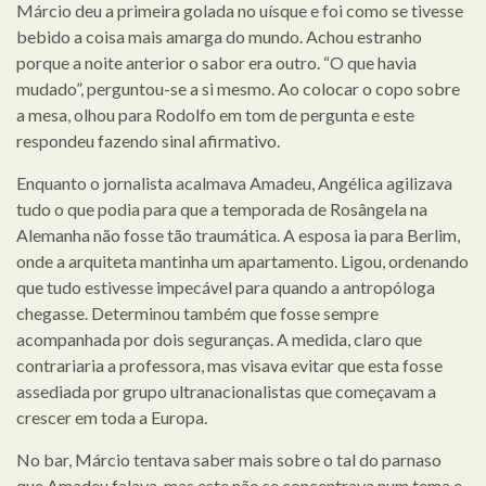
Márcio deu a primeira golada no uísque e foi como se tivesse
bebido a coisa mais amarga do mundo. Achou estranho
porque a noite anterior o sabor era outro. “O que havia
mudado”, perguntou-se a si mesmo. Ao colocar o copo sobre
a mesa, olhou para Rodolfo em tom de pergunta e este
respondeu fazendo sinal afirmativo.
Enquanto o jornalista acalmava Amadeu, Angélica agilizava
tudo o que podia para que a temporada de Rosângela na
Alemanha não fosse tão traumática. A esposa ia para Berlim,
onde a arquiteta mantinha um apartamento. Ligou, ordenando
que tudo estivesse impecável para quando a antropóloga
chegasse. Determinou também que fosse sempre
acompanhada por dois seguranças. A medida, claro que
contrariaria a professora, mas visava evitar que esta fosse
assediada por grupo ultranacionalistas que começavam a
crescer em toda a Europa.
No bar, Márcio tentava saber mais sobre o tal do parnaso
que Amadeu falava, mas este não se concentrava num tema e