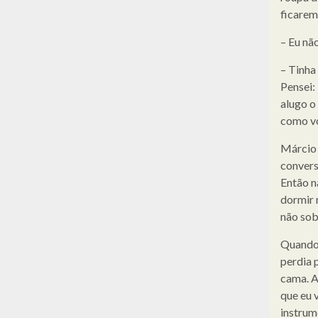
ficarem
– Eu nã
– Tinha
Pensei:
alugo o
como vo
Márcio 
convers
Então n
dormir 
não sob
Quando 
perdia 
cama. As
que eu v
instrum