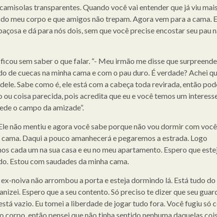
camisolas transparentes. Quando você vai entender que já viu mai
 do meu corpo e que amigos não trepam. Agora vem para a cama. E
açosa e dá para nós dois, sem que você precise encostar seu pau 
ficou sem saber o que falar. “- Meu irmão me disse que surpreend
o de cuecas na minha cama e com o pau duro. É verdade? Achei qu
dele. Sabe como é, ele está com a cabeça toda revirada, então pode
 ou coisa parecida, pois acredita que eu e você temos um interes
ede o campo da amizade”.
Ele não mentiu e agora você sabe porque não vou dormir com você
 cama. Daqui a pouco amanhecerá e pegaremos a estrada. Logo
os cada um na sua casa e eu no meu apartamento. Espero que este
o. Estou com saudades da minha cama.
a ex-noiva não arrombou a porta e esteja dormindo lá. Está tudo do 
anizei. Espero que a seu contento. Só preciso te dizer que seu guar
está vazio. Eu tomei a liberdade de jogar tudo fora. Você fugiu só 
o corpo, então pensei que não tinha sentido nenhuma daquelas coi