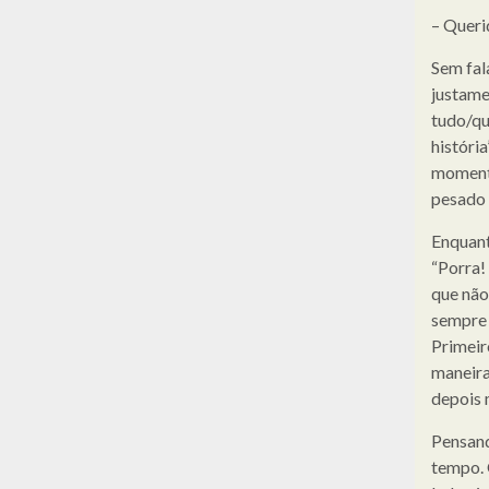
– Queri
Sem fal
justame
tudo/qu
históri
momento
pesado 
Enquant
“Porra!
que não
sempre 
Primeir
maneira
depois 
Pensand
tempo. 