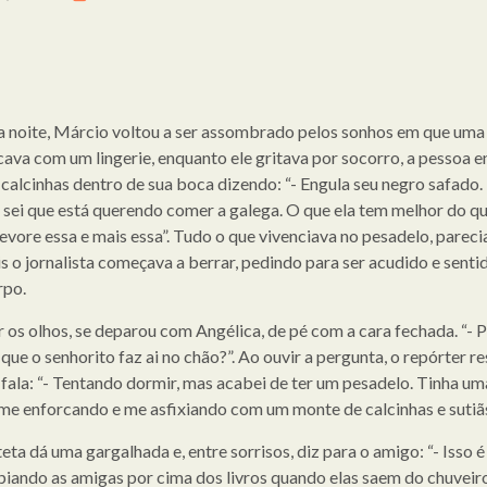
 noite, Márcio voltou a ser assombrado pelos sonhos em que uma
cava com um lingerie, enquanto ele gritava por socorro, a pessoa e
e calcinhas dentro de sua boca dizendo: “- Engula seu negro safado.
 sei que está querendo comer a galega. O que ela tem melhor do qu
evore essa e mais essa”. Tudo o que vivenciava no pesadelo, pareci
is o jornalista começava a berrar, pedindo para ser acudido e senti
rpo.
r os olhos, se deparou com Angélica, de pé com a cara fechada. “- 
que o senhorito faz ai no chão?”. Ao ouvir a pergunta, o repórter re
 fala: “- Tentando dormir, mas acabei de ter um pesadelo. Tinha um
me enforcando e me asfixiando com um monte de calcinhas e sutiãs
eta dá uma gargalhada e, entre sorrisos, diz para o amigo: “- Isso é
spiando as amigas por cima dos livros quando elas saem do chuveir