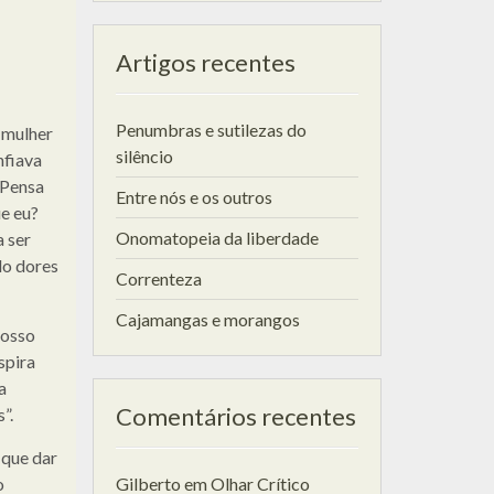
Artigos recentes
Penumbras e sutilezas do
 mulher
silêncio
nfiava
 Pensa
Entre nós e os outros
e eu?
Onomatopeia da liberdade
a ser
do dores
Correnteza
Cajamangas e morangos
Posso
spira
a
Comentários recentes
”.
 que dar
o
Gilberto
em
Olhar Crítico