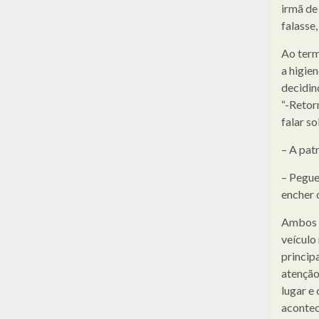
irmã de
falasse,
Ao term
a higie
decidin
“-Retor
falar s
– A pat
– Pegue
encher 
Ambos f
veículo
princip
atenção
lugar e
acontec