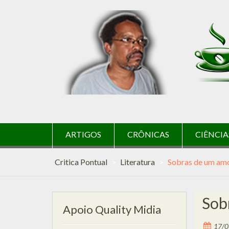
Skip
to
content
ARTIGOS
CRÔNICAS
CIÊNCIA
Critica Pontual
>
Literatura
>
Sobras de um amo
Sob
Apoio Quality Midia
17/0