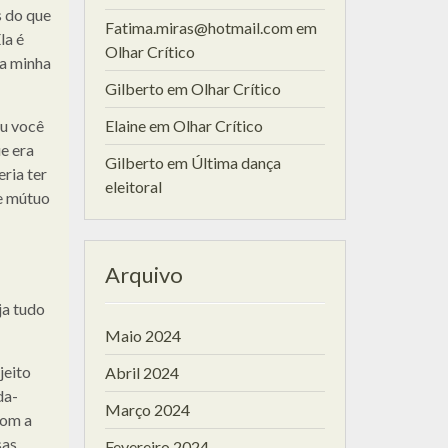
s do que
Fatima.miras@hotmail.com
em
la é
Olhar Crítico
na minha
Gilberto
em
Olhar Crítico
eu você
Elaine
em
Olhar Crítico
e era
Gilberto
em
Última dança
ria ter
eleitoral
se mútuo
Arquivo
ja tudo
Maio 2024
jeito
Abril 2024
da-
Março 2024
com a
sas
Fevereiro 2024