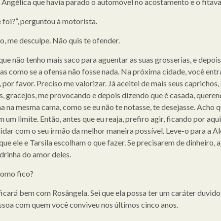
u Angélica que havia parado o automóvel no acostamento e o fitava
 foi?”, perguntou à motorista.
o, me desculpe. Não quis te ofender.
que não tenho mais saco para aguentar as suas grosserias, e depoi
as como se a ofensa não fosse nada. Na próxima cidade, você entr
, por favor. Preciso me valorizar. Já aceitei de mais seus caprichos,
, gracejos, me provocando e depois dizendo que é casada, queren
a na mesma cama, como se eu não te notasse, te desejasse. Acho q
 um limite. Então, antes que eu reaja, prefiro agir, ficando por aqui
lidar com o seu irmão da melhor maneira possível. Leve-o para a 
que ele e Tarsila escolham o que fazer. Se precisarem de dinheiro, a
drinha do amor deles.
 como fico?
ficará bem com Rosângela. Sei que ela possa ter um caráter duvido
essoa com quem você conviveu nos últimos cinco anos.