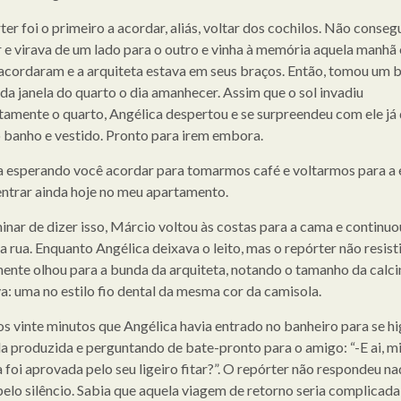
er foi o primeiro a acordar, aliás, voltar dos cochilos. Não conseg
r e virava de um lado para o outro e vinha à memória aquela manhã
cordaram e a arquiteta estava em seus braços. Então, tomou um 
 da janela do quarto o dia amanhecer. Assim que o sol invadiu
amente o quarto, Angélica despertou e se surpreendeu com ele já 
banho e vestido. Pronto para irem embora.
a esperando você acordar para tomarmos café e voltarmos para a 
ntrar ainda hoje no meu apartamento.
inar de dizer isso, Márcio voltou às costas para a cama e continuo
a rua. Enquanto Angélica deixava o leito, mas o repórter não resisti
ente olhou para a bunda da arquiteta, notando o tamanho da calci
va: uma no estilo fio dental da mesma cor da camisola.
s vinte minutos que Angélica havia entrado no banheiro para se hig
da produzida e perguntando de bate-pronto para o amigo: “-E ai, m
 foi aprovada pelo seu ligeiro fitar?”. O repórter não respondeu na
elo silêncio. Sabia que aquela viagem de retorno seria complicada,