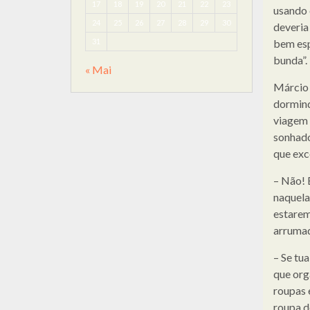
17
18
19
20
21
22
23
usando 
24
25
26
27
28
29
30
deveria
31
bem esp
bunda”.
« Mai
Márcio 
dormind
viagem 
sonhado
que exc
– Não! 
naquela
estarem
arrumad
– Se tu
que org
roupas 
roupa d