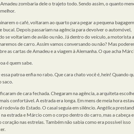
 Amadeu zombaria dele o trajeto todo. Sendo assim, o quanto men
 melhor.
inarem o café, voltaram ao quarto para pegar a pequena bagagem
ne bucal. Depois passariam na agência para devolver o automóvel,
do se voltariam de avião ou não. Já dentro do veículo, a motorista 
naremos de carro. Assim vamos conversando ou não? Mas poder
obre as cartas de Amadeu e a viagem à Alemanha. O que acha Márc
roa é quem sabe.
 essa patroa enfia no rabo. Que cara chato você é, hein! Quando q
o saco.
icaram de cara fechada. Chegaram na agência, a arquiteta escolh
 mais confortável. A estrada era longa. Em mens de meia hora esta
al rodovia do Estado. O casal seguia em silêncio. Angélica prestand
 na estrada e Márcio com o corpo dentro do carro, mas a cabeça 
 o coração nas estrelas. Também não sabia como era possível isso
er.