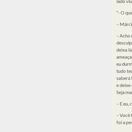
lado vi
“- O que
– Márci
– Acho 
desculp
deixa lá
ameaças
eu durm
tudo tem
saberá 
e deixe 
Seja ma
– E eu,
– Você 
foi a p