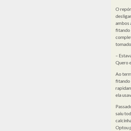
O repórt
desliga
ambos a
fitando
complet
tomado 
– Estav
Quero e
Ao term
fitando 
rapidam
ela usa
Passado
saiu to
calcinha
Optou p