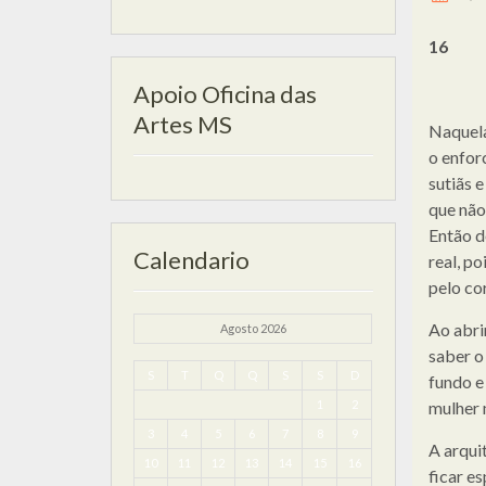
16
Apoio Oficina das
Artes MS
Naquela
o enfor
sutiãs 
que não
Então d
Calendario
real, po
pelo co
Ao abri
Agosto 2026
saber o 
S
T
Q
Q
S
S
D
fundo e
1
2
mulher 
3
4
5
6
7
8
9
A arquit
10
11
12
13
14
15
16
ficar e