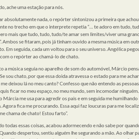
do, ache uma estação para nós.
ar absolutamente nada, o repórter sintonizou a primeira que achou
nte no trecho em que o interprete repetia “… te adoro em tudo, tud
ero mais que tudo, tudo, tudo/te amar sem limites/viver uma gran
a”. Ambos se fitaram, pois já tinham ouvido a mesma música em out
. Em seguida, cada um voltou para o seu universo. Angélica pego
com o repórter ao chamá-lo de chato.
o a música seguia no aparelho de som do automóvel, Márcio pens
 Se sou chato, por que essa doida atravessa o estado para me acha
 me deixou lá no meu canto? Confesso que não entendo as pessoas
quis ficar no meu espaço, no meu mundo, sem incomodar ninguém.
o Márcia me usa para agredir os pais e em seguida me humilhando
. Agora fica me procurando. Essa aqui faz loucuras para me localiz
me chama de chato! Estou farto”.
o todas essas coisas, acabou adormecendo e não sabe por quand
Quando despertou, sentiu alguém lhe segurando a mão. Ao olhar p