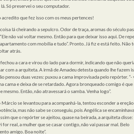
 lá. Só preservei o seu computador.
o acredito que fez isso com os meus pertences!
 coisa lá cheirando a sepulcro. Odor de traça, aromas do século pa
 “Ele não vai voltar mesmo. Então para que deixar isso aqui. De rep
 apartamento com mobília e tudo”. Pronto. Já fiz e está feito. Não 
ltar atrás.
fechou a cara e virou do lado para dormir, indicando que não queri
ar com a arquiteta. A irmã de Amadeu detesta quando lhe fazem is
ão pensou duas vezes: puxou a cama improvisada pelo repórter. “-
na cama e deixa de se retardado. Agora bronqueado comigo é que 
e mesmo. Então, não atravessará o samba. Venha logo”.
Márcio se levantou para acompanhá-la, tentou esconder a ereção
potência, mas não sabe se conseguiu, pois Angélica se encaminhava
sim que o repórter se ajeitou, quase na beirada, a arquiteta disse: 
i for real, a mulher que se casar contigo, não vai passar mal. Belo
ento amigo. Boa noite”.