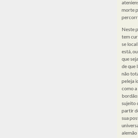
atenien
morte p
percorr
Neste p
tem cur
se local
está, ou
que seja
de que 
não tot
peleja 
como a
bordão:
sujeito
partir 
sua pos
universa
alemão 