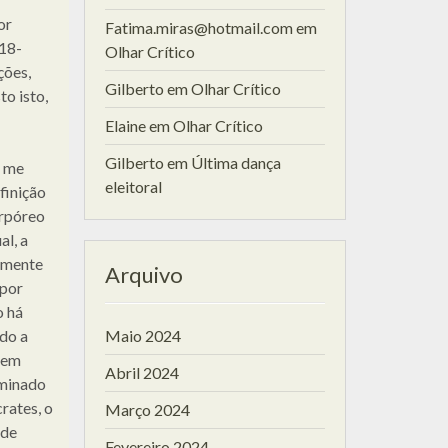
or
Fatima.miras@hotmail.com
em
18-
Olhar Crítico
ções,
Gilberto
em
Olhar Crítico
to isto,
Elaine
em
Olhar Crítico
Gilberto
em
Última dança
m me
eleitoral
finição
orpóreo
al, a
somente
Arquivo
 por
o há
ndo a
Maio 2024
 sem
Abril 2024
ominado
rates, o
Março 2024
ude
Fevereiro 2024