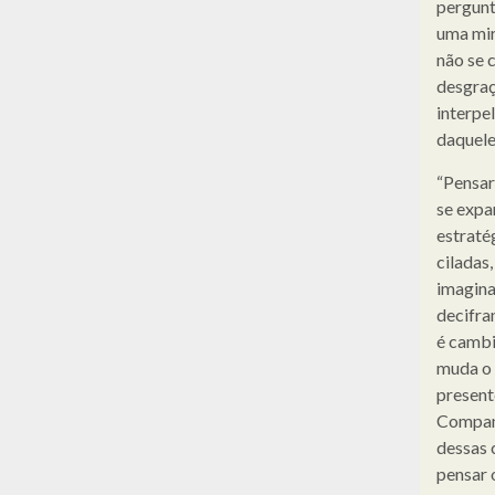
pergunt
uma mirí
não se 
desgraç
interpe
daquele
“Pensar
se expa
estraté
ciladas,
imagina
decifra
é cambi
muda o 
present
Companh
dessas c
pensar 