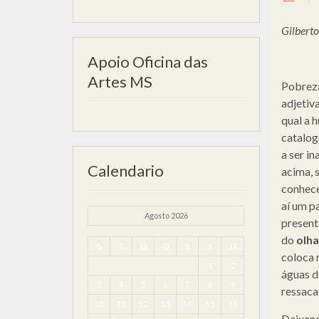
Gilbert
Apoio Oficina das
Artes MS
Pobreza
adjetiv
qual a 
catalog
a ser i
Calendario
acima, 
conhec
aí um p
Agosto 2026
present
do
olha
S
T
Q
Q
S
S
D
coloca 
1
2
águas d
3
4
5
6
7
8
9
ressaca
10
11
12
13
14
15
16
Deixand