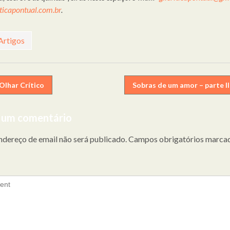
ticapontual.com.br
.
Artigos
egação
Olhar Crítico
Sobras de um amor – parte II
 um comentário
gos
ndereço de email não será publicado.
Campos obrigatórios marca