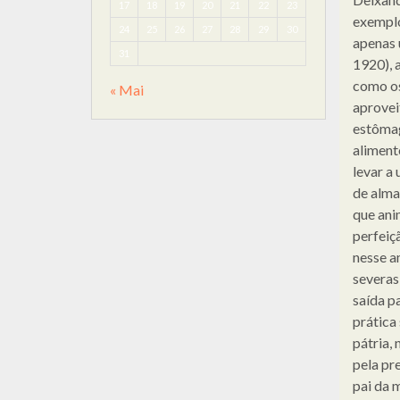
17
18
19
20
21
22
23
exemplo
24
25
26
27
28
29
30
apenas 
31
1920), 
como os
« Mai
aprovei
estômag
aliment
levar a
de alma
que ani
perfeiç
nesse a
severas 
saída p
prática 
pátria,
pela pr
pai da 