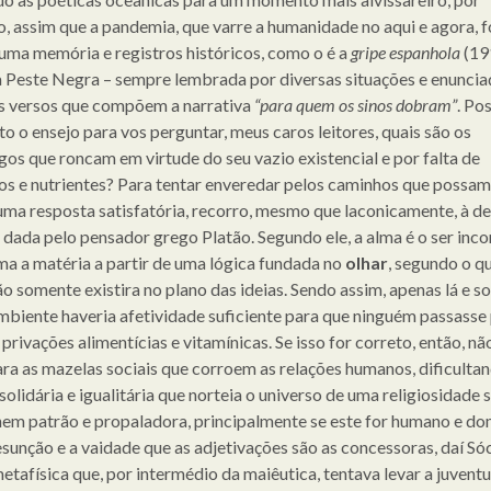
, assim que a pandemia, que varre a humanidade no aqui e agora, f
uma memória e registros históricos, como o é a
gripe espanhola
(19
a Peste Negra – sempre lembrada por diversas situações e enuncia
 versos que compõem a narrativa
“para quem os sinos dobram”
. Pos
to o ensejo para vos perguntar, meus caros leitores, quais são os
os que roncam em virtude do seu vazio existencial e por falta de
os e nutrientes? Para tentar enveredar pelos caminhos que possa
 uma resposta satisfatória, recorro, mesmo que laconicamente, à de
 dada pelo pensador grego Platão. Segundo ele, a alma é o ser inc
ma a matéria a partir de uma lógica fundada no
olhar
, segundo o qu
ão somente existira no plano das ideias. Sendo assim, apenas lá e 
mbiente haveria afetividade suficiente para que ninguém passasse
privações alimentícias e vitamínicas. Se isso for correto, então, nã
ara as mazelas sociais que corroem as relações humanos, dificulta
solidária e igualitária que norteia o universo de uma religiosidade
 nem patrão e propaladora, principalmente se este for humano e d
esunção e a vaidade que as adjetivações são as concessoras, daí Sóc
metafísica que, por intermédio da maiêutica, tentava levar a juvent