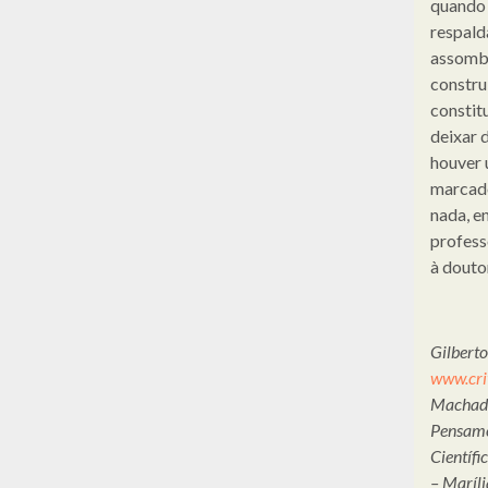
quando 
respald
assombr
constru
constit
deixar 
houver 
marcado
nada, e
profess
à douto
Gilberto
www.cri
Machado 
Pensame
Científi
– Maríli