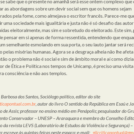
se sabe que o presente no amanhã será esse ontem complexo que 
ar as abordagens sobre um devir social sem que os homens sejam
ados pela fome, como almejava o escritor francês. Parece-me qu
ir uma sociedade mais igualitária e justa não é só desafio das auto
uídas eleitoralmente, mas sim e sobretudo do eleitorado. Este sim, 
de pensar em si apenas de forma ressentida, entendendo que enqua
um semelhante esmolando em sua porta, o seu lauto jantar será re
 pelas misérias humanas. Agora se a desgraça alheia não lhe afet
ntão o problema não é social e sim de âmbito moral e aí como dizi
or de Ética e Política nos tempos de Unicamp, é preciso uma visita
ra consciência e não aos templos.
 Barbosa dos Santos, Sociólogo político, editor do site
ticapontual.com.br
, autor do livro O sentido da República em Esaú e Ja
de Assis; professor no ensino médio em Penápolis; pesquisador do Gr
nto Conservador – UNESP – Araraquara e membro do Conselho Editor
co da revista LEVS (Laboratório de Estudos da Violência e Segurança)
a; escreve às quintas-feiras neste espaço: e-mail:
gilcriticapontual@gm