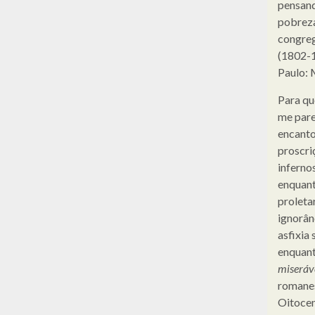
pensand
pobreza
congreg
(1802-1
Paulo: 
Para qu
me pare
encanto
proscriç
inferno
enquant
proletar
ignorân
asfixia 
enquant
miseráv
romanes
Oitocen