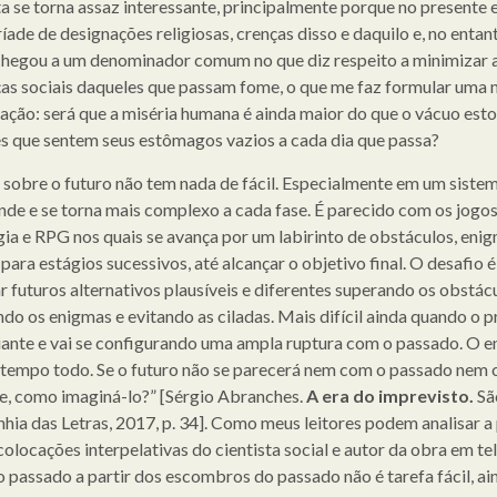
a se torna assaz interessante, principalmente porque no presente 
ade de designações religiosas, crenças disso e daquilo e, no entan
chegou a um denominador comum no que diz respeito a minimizar 
as sociais daqueles que passam fome, o que me faz formular uma 
lação: será que a miséria humana é ainda maior do que o vácuo est
s que sentem seus estômagos vazios a cada dia que passa?
 sobre o futuro não tem nada de fácil. Especialmente em um siste
nde e se torna mais complexo a cada fase. É parecido com os jogos
gia e RPG nos quais se avança por um labirinto de obstáculos, eni
 para estágios sucessivos, até alcançar o objetivo final. O desafio é
r futuros alternativos plausíveis e diferentes superando os obstácu
ndo os enigmas e evitando as ciladas. Mais difícil ainda quando o 
ante e vai se configurando uma ampla ruptura com o passado. O e
tempo todo. Se o futuro não se parecerá nem com o passado nem
e, como imaginá-lo?” [Sérgio Abranches.
A era do imprevisto.
Sã
ia das Letras, 2017, p. 34]. Como meus leitores podem analisar a 
olocações interpelativas do cientista social e autor da obra em tel
o passado a partir dos escombros do passado não é tarefa fácil, ai