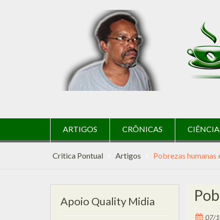
Skip
to
content
ARTIGOS
CRÔNICAS
CIÊNCIA
Critica Pontual
>
Artigos
>
Pobrezas humanas e
Pob
Apoio Quality Midia
07/1