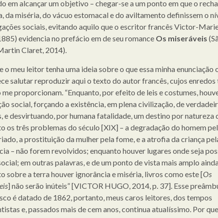
o em alcançar um objetivo – chegar-se a um ponto em que o recha
, da miséria, do vácuo estomacal e do aviltamento definissem o ní
ações sociais, evitando aquilo que o escritor francês Victor-Mar
885) evidencia no prefácio em de seu romance
Os miseráveis
(S
Martin Claret, 2014).
e o meu leitor tenha uma ideia sobre o que essa minha enunciação o
ce salutar reproduzir aqui o texto do autor francês, cujos enredos
 me proporcionam. “Enquanto, por efeito de leis e costumes, houv
ão social, forçando a existência, em plena civilização, de verdadei
s, e desvirtuando, por humana fatalidade, um destino por natureza d
o os três problemas do século [XIX] – a degradação do homem pe
iado, a prostituição da mulher pela fome, e a atrofia da criança pel
cia – não forem revolvidos; enquanto houver lugares onde seja poss
social; em outras palavras, e de um ponto de vista mais amplo ainda
o sobre a terra houver ignorância e miséria, livros como este [
Os
eis
] não serão inúteis” [VICTOR HUGO, 2014, p. 37]. Esse preâmb
co é datado de 1862, portanto, meus caros leitores, dos tempos
tistas e, passados mais de cem anos, continua atualíssimo. Por que