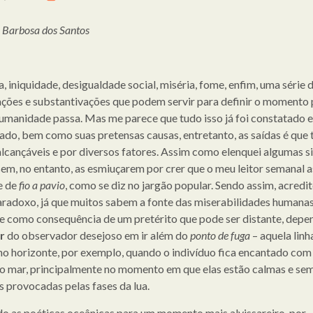
o Barbosa dos Santos
, iniquidade, desigualdade social, miséria, fome, enfim, uma série 
ações e substantivações que podem servir para definir o momento 
humanidade passa. Mas me parece que tudo isso já foi constatado e
ado, bem como suas pretensas causas, entretanto, as saídas é que
nalcançáveis e por diversos fatores. Assim como elenquei algumas s
sem, no entanto, as esmiuçarem por crer que o meu leitor semanal a
e de
fio a pavio
, como se diz no jargão popular. Sendo assim, acredi
aradoxo, já que muitos sabem a fonte das miserabilidades humana
e como consequência de um pretérito que pode ser distante, dep
r
do observador desejoso em ir além do
ponto de fuga
– aquela linh
no horizonte, por exemplo, quando o indivíduo fica encantado com
o mar, principalmente no momento em que elas estão calmas e sem
s provocadas pelas fases da lua.
o as poéticas oceânicas para um momento mais alvissareiro, por