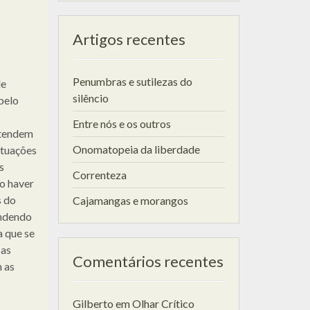
Artigos recentes
Penumbras e sutilezas do
de
silêncio
pelo
Entre nós e os outros
 tendem
Onomatopeia da liberdade
ituações
s
Correnteza
to haver
s do
Cajamangas e morangos
endendo
a que se
 as
Comentários recentes
 as
Gilberto
em
Olhar Crítico