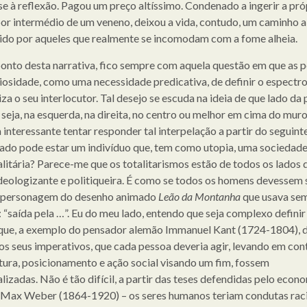
se à reflexão. Pagou um preço altíssimo. Condenado a ingerir a pró
or intermédio de um veneno, deixou a vida, contudo, um caminho a
ido por aqueles que realmente se incomodam com a fome alheia.
onto desta narrativa, fico sempre com aquela questão em que as 
iosidade, como uma necessidade predicativa, de definir o espectr
iza o seu interlocutor. Tal desejo se escuda na ideia de que lado da 
 seja, na esquerda, na direita, no centro ou melhor em cima do muro
 interessante tentar responder tal interpelação a partir do seguint
lado pode estar um indivíduo que, tem como utopia, uma sociedade 
alitária? Parece-me que os totalitarismos estão de todos os lados 
ideologizante e politiqueira. É como se todos os homens devessem 
 personagem do desenho animado
Leão da Montanha
que usava se
 “saída pela …”. Eu do meu lado, entendo que seja complexo definir
 que, a exemplo do pensador alemão Immanuel Kant (1724-1804), di
dos seus imperativos, que cada pessoa deveria agir, levando em con
tura, posicionamento e ação social visando um fim, fossem
lizadas. Não é tão difícil, a partir das teses defendidas pelo econ
Max Weber (1864-1920) – os seres humanos teriam condutas rac