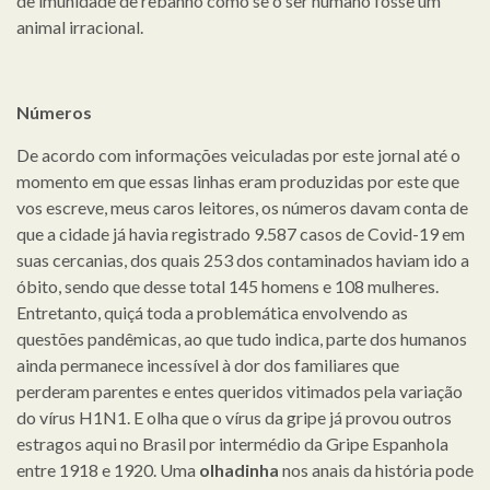
de imunidade de rebanho como se o ser humano fosse um
animal irracional.
Números
De acordo com informações veiculadas por este jornal até o
momento em que essas linhas eram produzidas por este que
vos escreve, meus caros leitores, os números davam conta de
que a cidade já havia registrado 9.587 casos de Covid-19 em
suas cercanias, dos quais 253 dos contaminados haviam ido a
óbito, sendo que desse total 145 homens e 108 mulheres.
Entretanto, quiçá toda a problemática envolvendo as
questões pandêmicas, ao que tudo indica, parte dos humanos
ainda permanece incessível à dor dos familiares que
perderam parentes e entes queridos vitimados pela variação
do vírus H1N1. E olha que o vírus da gripe já provou outros
estragos aqui no Brasil por intermédio da Gripe Espanhola
entre 1918 e 1920. Uma
olhadinha
nos anais da história pode