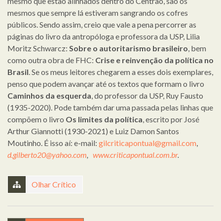
mesmo que estão alinhados dentro do Centrão, são os
mesmos que sempre lá estiveram sangrando os cofres
públicos. Sendo assim, creio que vale a pena percorrer as
páginas do livro da antropóloga e professora da USP, Lilia
Moritz Schwarcz:
Sobre o autoritarismo brasileiro
, bem
como outra obra de FHC:
Crise e reinvenção da política no
Brasil
. Se os meus leitores chegarem a esses dois exemplares,
penso que podem avançar até os textos que formam o livro
Caminhos da esquerda
, do professor da USP, Ruy Fausto
(1935-2020). Pode também dar uma passada pelas linhas que
compõem o livro
Os limites da política
, escrito por José
Arthur Giannotti (1930-2021) e Luiz Damon Santos
Moutinho. É isso aí: e-mail:
gilcriticapontual@gmail.com
,
d.gilberto20@yahoo.com
,
www.criticapontual.com.br
.
Olhar Crítico