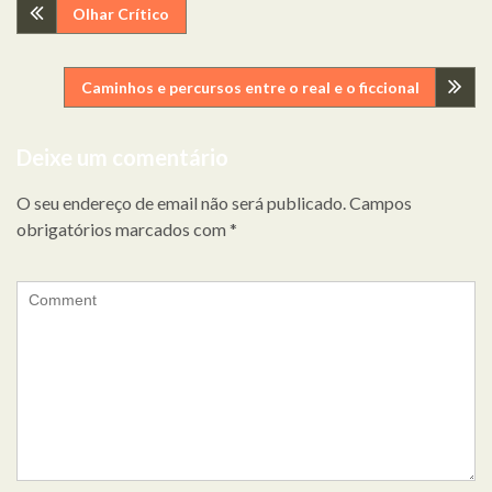
Navegação
Olhar Crítico
de
Caminhos e percursos entre o real e o ficcional
artigos
Deixe um comentário
O seu endereço de email não será publicado.
Campos
obrigatórios marcados com
*