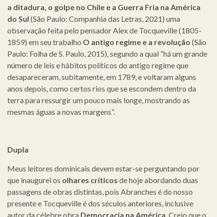
a ditadura, o golpe no Chile e a Guerra Fria na América
do Sul
(São Paulo: Companhia das Letras, 2021) uma
observação feita pelo pensador Alex de Tocqueville (1805-
1859) em seu trabalho
O antigo regime e a revolução
(São
Paulo: Folha de S. Paulo, 2015), segundo a qual “há um grande
número de leis e hábitos políticos do antigo regime que
desapareceram, subitamente, em 1789, e voltaram alguns
anos depois, como certos rios que se escondem dentro da
terra para ressurgir um pouco mais longe, mostrando as
mesmas águas a novas margens”.
Dupla
Meus leitores dominicais devem estar-se perguntando por
que inaugurei os
olhares críticos
de hoje abordando duas
passagens de obras distintas, pois Abranches é do nosso
presente e Tocqueville é dos séculos anteriores, inclusive
autor da célebre obra
Democracia na América
. Creio que o