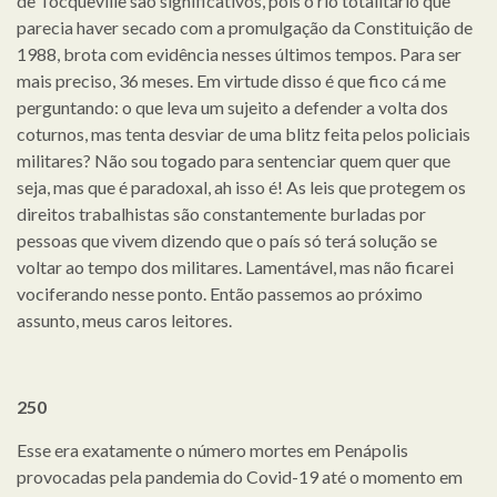
de Tocqueville são significativos, pois o rio totalitário que
parecia haver secado com a promulgação da Constituição de
1988, brota com evidência nesses últimos tempos. Para ser
mais preciso, 36 meses. Em virtude disso é que fico cá me
perguntando: o que leva um sujeito a defender a volta dos
coturnos, mas tenta desviar de uma blitz feita pelos policiais
militares? Não sou togado para sentenciar quem quer que
seja, mas que é paradoxal, ah isso é! As leis que protegem os
direitos trabalhistas são constantemente burladas por
pessoas que vivem dizendo que o país só terá solução se
voltar ao tempo dos militares. Lamentável, mas não ficarei
vociferando nesse ponto. Então passemos ao próximo
assunto, meus caros leitores.
250
Esse era exatamente o número mortes em Penápolis
provocadas pela pandemia do Covid-19 até o momento em