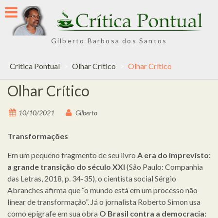
Skip
to
content
Gilberto Barbosa dos Santos
Critica Pontual
>
Olhar Crítico
>
Olhar Crítico
Olhar Crítico
10/10/2021
Gilberto
Transformações
Em um pequeno fragmento de seu livro
A era do imprevisto:
a grande transição do século XXI
(São Paulo: Companhia
das Letras, 2018, p. 34-35), o cientista social Sérgio
Abranches afirma que “o mundo está em um processo não
linear de transformação”. Já o jornalista Roberto Simon usa
como epígrafe em sua obra
O Brasil contra a democracia: