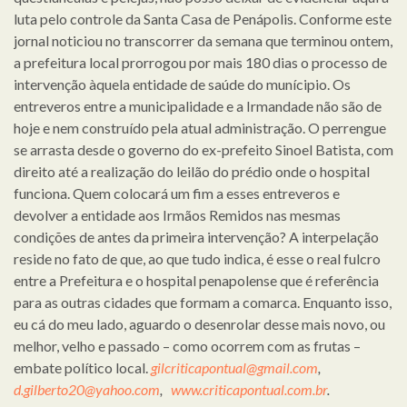
luta pelo controle da Santa Casa de Penápolis. Conforme este
jornal noticiou no transcorrer da semana que terminou ontem,
a prefeitura local prorrogou por mais 180 dias o processo de
intervenção àquela entidade de saúde do munícipio. Os
entreveros entre a municipalidade e a Irmandade não são de
hoje e nem construído pela atual administração. O perrengue
se arrasta desde o governo do ex-prefeito Sinoel Batista, com
direito até a realização do leilão do prédio onde o hospital
funciona. Quem colocará um fim a esses entreveros e
devolver a entidade aos Irmãos Remidos nas mesmas
condições de antes da primeira intervenção? A interpelação
reside no fato de que, ao que tudo indica, é esse o real fulcro
entre a Prefeitura e o hospital penapolense que é referência
para as outras cidades que formam a comarca. Enquanto isso,
eu cá do meu lado, aguardo o desenrolar desse mais novo, ou
melhor, velho e passado – como ocorrem com as frutas –
embate político local.
gilcriticapontual@gmail.com
,
d.gilberto20@yahoo.com
,
www.criticapontual.com.br
.