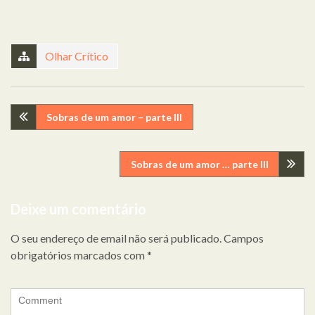
Olhar Crítico
Navegação
Sobras de um amor – parte III
de
Sobras de um amor … parte III
artigos
Deixe um comentário
O seu endereço de email não será publicado.
Campos
obrigatórios marcados com
*