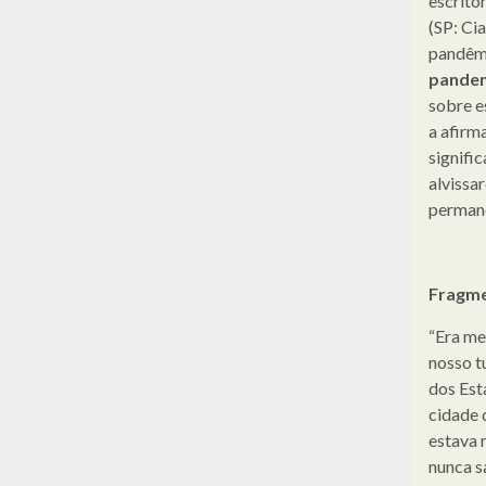
escrito
(SP: Ci
pandêmi
pande
sobre e
a afirm
signific
alvissa
permane
Fragm
“Era me
nosso t
dos Est
cidade 
estava 
nunca s