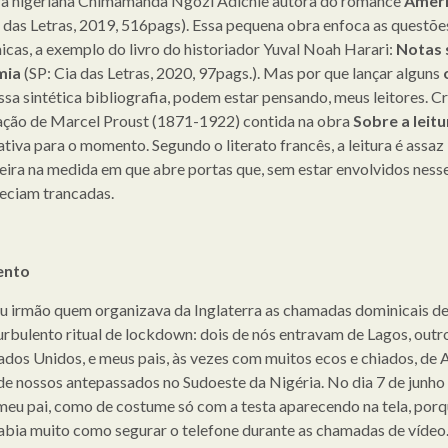
ra nigeriana Chimamanda Ngozi Adichie autora do romance
Ameri
a das Letras, 2019, 516pags). Essa pequena obra enfoca as questõe
cas, a exemplo do livro do historiador Yuval Noah Harari:
Notas 
mia
(SP: Cia das Letras, 2020, 97pags.). Mas por que lançar alguns
ssa sintética bibliografia, podem estar pensando, meus leitores. C
ação de Marcel Proust (1871-1922) contida na obra
Sobre a leitu
ativa para o momento. Segundo o literato francês, a leitura é assaz
reira na medida em que abre portas que, sem estar envolvidos nesse
ciam trancadas.
ento
u irmão quem organizava da Inglaterra as chamadas dominicais d
urbulento ritual de lockdown: dois de nós entravam de Lagos, outro
ados Unidos, e meus pais, às vezes com muitos ecos e chiados, de 
de nossos antepassados no Sudoeste da Nigéria. No dia 7 de junho 
meu pai, como de costume só com a testa aparecendo na tela, porq
abia muito como segurar o telefone durante as chamadas de vídeo