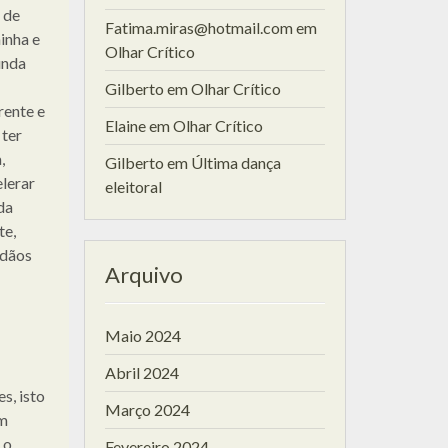
 de
Fatima.miras@hotmail.com
em
inha e
Olhar Crítico
unda
Gilberto
em
Olhar Crítico
rente e
Elaine
em
Olhar Crítico
 ter
,
Gilberto
em
Última dança
elerar
eleitoral
da
te,
adãos
Arquivo
Maio 2024
Abril 2024
s, isto
Março 2024
am
 o
Fevereiro 2024