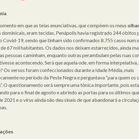
mia
omento em que as teias enunciativas, que compõem os meus
olha
s
dominicais, eram tecidas, Penápolis havia registrado 244 óbitos 
o Covid-19, sendo que tinham sido confirmados 8.755 casos num 
 de 67 mil habitantes. Os dados nos deixam estarrecidos, ainda ma
as pessoas caminham, enquanto outras perambulam pelas ruas co
tivesse acontecendo. Será que aquela ode, em forma interpelativa,
 Os versos foram confeccionados durante a Idade Média, mais
icamente no período da Peste Negra e perguntava “para quem os s
. O questionamento será sempre uma tônica importante, pois es
ndo para o final de agosto e abrindo as portas para os últimos qu
e 2021 e o vírus ainda não deu sinais de que abandonará a circulaç
oas.
tações