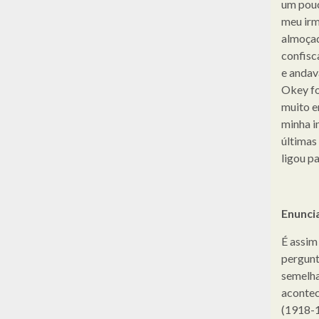
um pouc
meu irm
almoçad
confisc
e andav
Okey fo
muito e
minha i
últimas
ligou pa
Enunci
É assim
pergunt
semelha
acontec
(1918-1