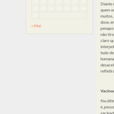
17
18
19
20
21
22
23
Diante 
24
25
26
27
28
29
30
quem ou
31
muitos,
dose, en
« Mai
penapole
não tir
claro q
interpe
tudo de
humana 
desacel
refleti
Vacina
Na últi
é, pess
vacinada