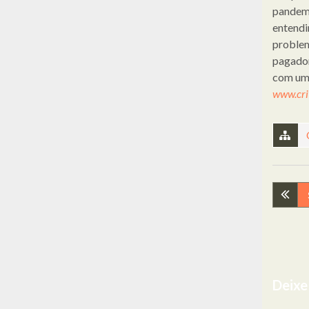
pandemi
entendi
problem
pagador
com um 
www.cri
Nav
de
arti
Deixe