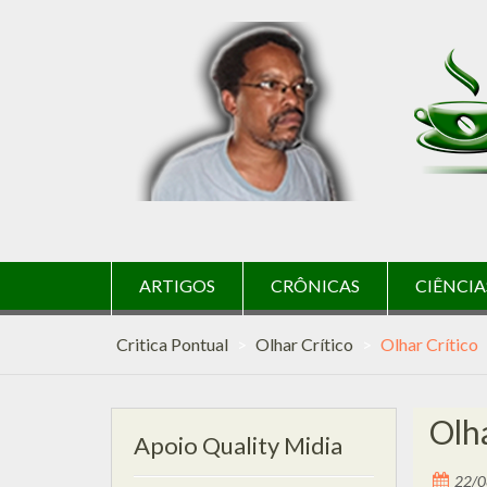
Skip
to
content
ARTIGOS
CRÔNICAS
CIÊNCIA
Critica Pontual
>
Olhar Crítico
>
Olhar Crítico
Olha
Apoio Quality Midia
22/0