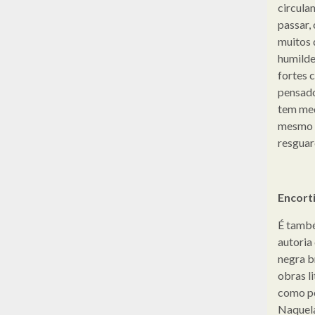
circula
passar,
muitos 
humilde
fortes 
pensado
tem med
mesmo q
resguar
Encort
É també
autoria 
negra b
obras l
como p
Naquela