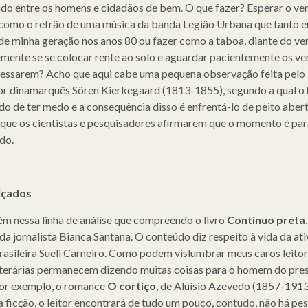
ndo entre os homens e cidadãos de bem. O que fazer? Esperar o ve
 como o refrão de uma música da banda Legião Urbana que tanto 
de minha geração nos anos 80 ou fazer como a taboa, diante do ve
mente se se colocar rente ao solo e aguardar pacientemente os ve
cessarem? Acho que aqui cabe uma pequena observação feita pelo
r dinamarquês Sören Kierkegaard (1813-1855), segundo a qual 
o de ter medo e a consequência disso é enfrentá-lo de peito abert
ue os cientistas e pesquisadores afirmarem que o momento é par
do.
içados
m nessa linha de análise que compreendo o livro
Continuo preta
da jornalista Bianca Santana. O conteúdo diz respeito à vida da ati
rasileira Sueli Carneiro. Como podem vislumbrar meus caros leitor
iterárias permanecem dizendo muitas coisas para o homem do pres
or exemplo, o romance
O cortiço
, de Aluísio Azevedo (1857-1913
 ficção, o leitor encontrará de tudo um pouco, contudo, não há pes