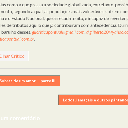
as como a que grassa a sociedade globalizada, entretanto, possib
mento, segundo a qual, as populações mais vulneráveis sofrem co
a e o Estado Nacional, que arrecada muito, é incapaz de reverter 
es de tributos aquilo que já contribuíram com antecedência. Du
barulho desses.
gilcriticapontual@gmail.com
,
d.gilberto20@yahoo.c
ticapontual.com.br
.
Olhar Crítico
egação
Sobras de um amor … parte III
Lodos, lamaçais e outros pântano
gos
 um comentário