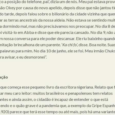
o a posição do telefone, pai’, dizia um de nós. Meu pai estava pro
ão Okey por causa do novo apelido, depois disse que não jantou t
o tarde, depois falou sobre o bilionário da cidade vizinha que quer
ar as terras ancestrais da nossa aldeia. Não estava se sentindo mu
a dormindo mal, mas não precisávamos nos preocupar. No dia 8 de
i visitá-lo em Abba e disse que ele parecia cansado. No dia 9, não 
m nossa conversa para ele poder descansar. Ele riu baixinho quando
mitação brincalhona de um parente. ‘
Ka chi fo
’, disse. Boa noite. Sua
 palavras para mim. No dia 10 de junho, ele se foi. Meu irmão Chuk
ra avisar, e eu desmoronei”.
ação
 que começa esse pequeno livro da escritora nigeriana. Relato que f
ar meu caro leitor: muitos brasileiros e penapolenses tem relatos
ntes e ainda assim, o cidadão é incapaz de entender o que está
endo e o quão grave é a pandemia que, a exemplo da Gripe Espanh
920) parece que terá esse tempo ou até mais, pois há uma variant