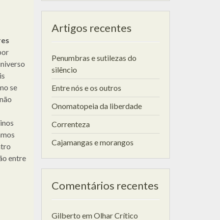
Artigos recentes
res
por
Penumbras e sutilezas do
universo
silêncio
is
mo se
Entre nós e os outros
 não
Onomatopeia da liberdade
inos
Correnteza
tamos
Cajamangas e morangos
atro
ão entre
Comentários recentes
Gilberto
em
Olhar Crítico