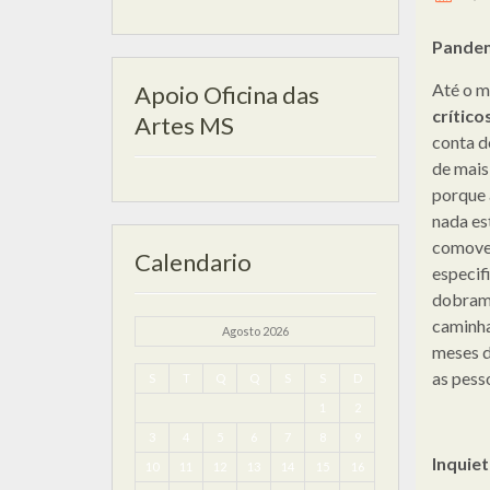
Pande
Até o m
Apoio Oficina das
crítico
Artes MS
conta d
de mais
porque 
nada es
comove?
Calendario
especif
dobram”
caminha
Agosto 2026
meses d
as pess
S
T
Q
Q
S
S
D
1
2
3
4
5
6
7
8
9
Inquie
10
11
12
13
14
15
16