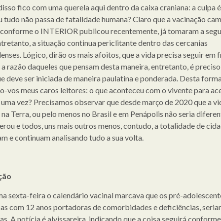
disso fico com uma querela aqui dentro da caixa craniana: a culpa é
 tudo não passa de fatalidade humana? Claro que a vacinação cam
 conforme o INTERIOR publicou recentemente, já tomaram a seg
tretanto, a situação continua periclitante dentro das cercanias
nses. Lógico, dirão os mais afoitos, que a vida precisa seguir em f
o a razão daqueles que pensam desta maneira, entretanto, é preciso
ue deve ser iniciada de maneira paulatina e ponderada. Desta forma
lo-vos meus caros leitores: o que aconteceu com o vivente para ac
 uma vez? Precisamos observar que desde março de 2020 que a vi
na Terra, ou pelo menos no Brasil e em Penápolis não seria diferen
erou e todos, uns mais outros menos, contudo, a totalidade de cid
ram e continuam analisando tudo a sua volta.
ção
ma sexta-feira o calendário vacinal marcava que os pré-adolescente
oas com 12 anos portadoras de comorbidades e deficiências, seri
s. A notícia é alvissareira, indicando que a coisa seguirá conforme