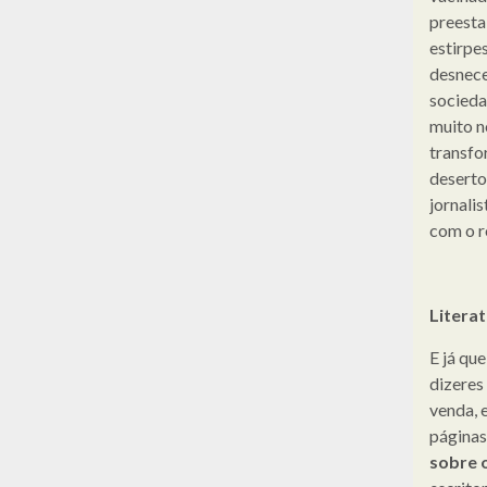
preesta
estirpe
desnece
socieda
muito n
transfo
deserto
jornali
com o 
Litera
E já qu
dizeres
venda, 
páginas
sobre o