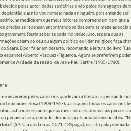
belecido pelas autoridades sanitárias e não pelos demagogos de t
s de plantão e aí não vou nomear nada e ninguém, pois entendo ser
ssário, na medida em que meus leitores compreendem bem que a
de precisa se repensar, encontrando saídas para as mazelas sociai
os governam. Resta saber se cada indivíduo, uno, espera que as
rmações caiam do céu ou algum político ou líder religioso faça cho
 do Saara. E por falar em deserto, recomendo a leitura do livro
Tua
sta espanhol Alberto Vásquez-Figueroa. Agora se preferirem podem
romance
A idade da razão
, de Jean-Paul Sartre (1905-1980).
tura
e me enveredei pelos caminhos que levam à literatura, pensando no
 de Guimarães Rosa (1908-1967), para quem todos os caminhos l
então, acho interessante que os meus leitores dominicais percorra
 do pequeno livro, contudo, de muita profundidade enunciativa, “
N
 luto
” (SP: Cia das Letras, 2021, 139pags.), escrito pela premiada