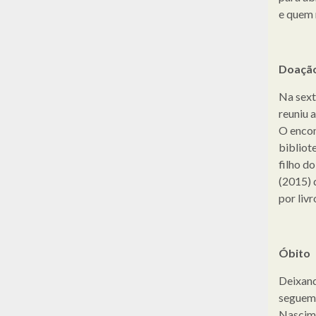
e quem 
Doaçã
Na sext
reuniu 
O encon
bibliot
filho d
(2015) 
por livr
Óbito
Deixand
seguem 
Nascime