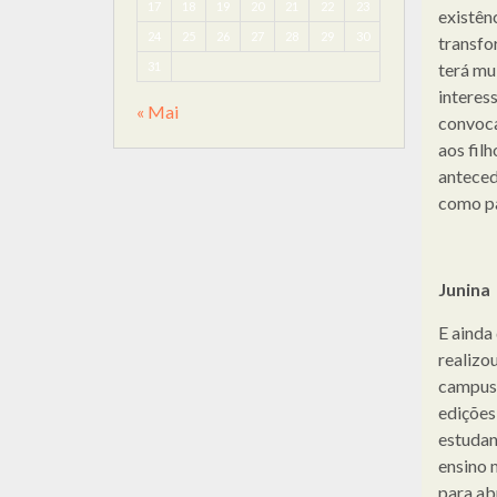
17
18
19
20
21
22
23
existên
24
25
26
27
28
29
30
transfo
31
terá mu
interes
« Mai
convoca
aos fil
anteced
como pa
Junina
E ainda
realizou
campus 
edições
estudan
ensino 
para ab