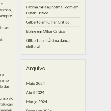
 e
Fatima.miras@hotmail.com
em
ocesso,
Olhar Crítico
é sempre
Gilberto
em
Olhar Crítico
sitas
Elaine
em
Olhar Crítico
is,
Gilberto
em
Última dança
eleitoral
Arquivo
uro
ram no
Maio 2024
lo das
Abril 2024
turma do
Março 2024
tituição
rependeu
Fevereiro 2024