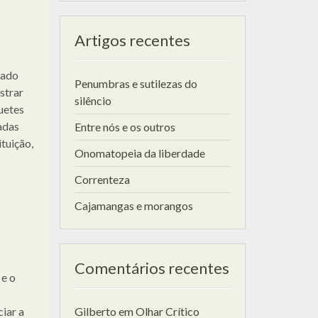
Artigos recentes
zado
Penumbras e sutilezas do
strar
silêncio
uetes
adas
Entre nós e os outros
tuição,
Onomatopeia da liberdade
Correnteza
Cajamangas e morangos
Comentários recentes
 e o
iar a
Gilberto
em
Olhar Crítico