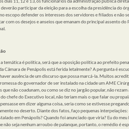
s dias 11, 12 e 13, os funcionários da administração pública direta
a deverão participar da eleição para a escolha da presidência do ó
o escopo defender os interesses dos servidores e filiados e não s
tar com os desejos e anseios que emanam do principal assento do 
al.
ção
 a temática é política, será que a oposição política ao prefeito pe
da Câmara de Penápolis está ferida letalmente? A pergunta é escu
 haver ausência de um discurso que possa marcá-la. Muitos acredi
romessa do governador de ser instalado na cidade um AME Cirúrg
os que não coadunam, ou como se diz no jargão popular, não rezam 
 do chefe do Executivo local, não teriam mais o que falar ou propala
pensasse em dizer alguma coisa, seria como se estivesse pregand
iamente no deserto. Diante dos fatos, faço pequenas interpelações
instalado em Penápolis? Quando foi anunciado que viria? Eu do meu 
ue não seja nenhum arroubo de palanque, portanto, o remédio é esp