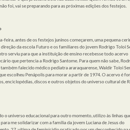
não foi, vai se preparando para as próximas edições dos festejos.
o
a-feira, antes de os festejos juninos começarem, uma pequena cer
a direção da escola Futuro e os familiares do jovem Rodrigo Toloi 
tro serviu para que a instituição de ensino recebesse todo acervo
ecário que pertencia a Rodrigo Santome. Para quem não sabe, Rodr
o também falecido médico pediatra araraquarense, Waldir Toloi S
que escolheu Penápolis para morar a partir de 1974. O acervo é f
os, enciclopédias, discos e outros objetos do universo cultural de 
o o universo educacional para outro momento, utilizo às linhas qu
para me solidarizar com a família da jovem Luciana de Jesus do
nto, 27, vítima de feminícidio praticado por um desconhecido na 