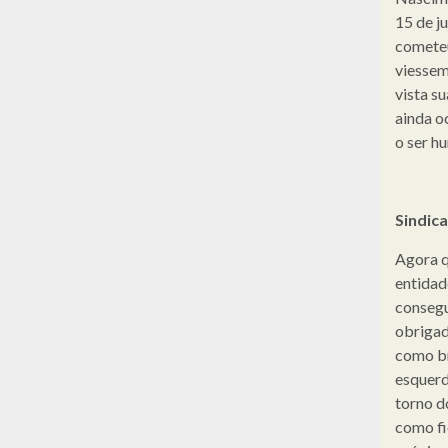
15 de j
cometeu
viessem
vista s
ainda o
o ser h
Sindic
Agora qu
entidad
consegu
obrigad
como br
esquerd
torno d
como fi