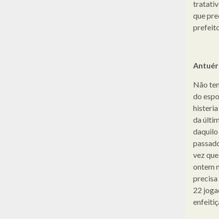
tratati
que prec
prefeito
Antuér
Não tem
do espo
histeri
da últi
daquilo
passado
vez que
ontem n
precisa
22 joga
enfeiti