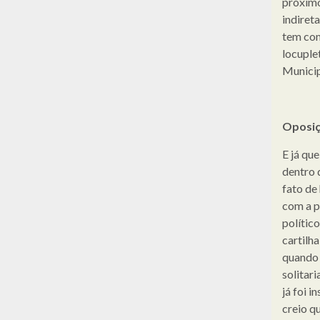
próximo
indiret
tem com
locuple
Municip
Oposi
E já que
dentro 
fato de
com a p
polític
cartilha
quando 
solitar
já foi 
creio q