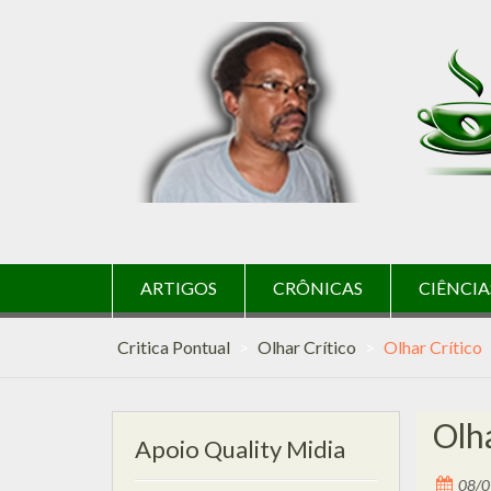
Skip
to
content
ARTIGOS
CRÔNICAS
CIÊNCIA
Critica Pontual
>
Olhar Crítico
>
Olhar Crítico
Olha
Apoio Quality Midia
08/0