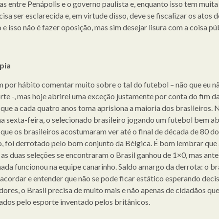
vas entre Penápolis e o governo paulista e, enquanto isso tem muita
isa ser esclarecida e, em virtude disso, deve se fiscalizar os atos d
 e isso não é fazer oposição, mas sim desejar lisura com a coisa púb
pia
 por hábito comentar muito sobre o tal do futebol – não que eu n
rte -, mas hoje abrirei uma exceção justamente por conta do fim d
a que a cada quatro anos toma aprisiona a maioria dos brasileiros. 
ma sexta-feira, o selecionado brasileiro jogando um futebol bem a
 que os brasileiros acostumaram ver até o final de década de 80 do
, foi derrotado pelo bom conjunto da Bélgica. É bom lembrar que 
 as duas seleções se encontraram o Brasil ganhou de 1×0, mas ante
ada funcionou na equipe canarinho. Saldo amargo da derrota: o bra
 acordar e entender que não se pode ficar estático esperando deci
dores, o Brasil precisa de muito mais e não apenas de cidadãos qu
çados pelo esporte inventado pelos britânicos.