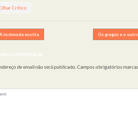
Olhar Crítico
egação
A incômoda escrita
Os gregos e o outr
 um comentário
gos
ndereço de email não será publicado.
Campos obrigatórios marca