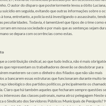
unho. O autor do disparo que posteriormente levou a óbito Luciana,
 suicídio em seguida, evitando que outras informações sobre o oc
 à tona, entretanto, a polícia está investigando o assassinato, ten
uas peculiaridades. Todavia, é lamentável que tipos de crime como 
corram em nossa sociedade e por mais que as sentenças sejam dura
umano se depara com ocorrências como estas.
ato
e a contribuição sindical, ao que tudo indica, não é mais obrigatór
es que representam os trabalhadores deverão se desdobrar para
irem manterem-se com o dinheiro dos filiados que não são mais
os a bancarem essas estruturas que funcionaram durante muito 
aço ideológico dos partidos políticos, principalmente os chamad
a. Claro que há também aqueles que fecharam sempre questões s
os interesses das classes patronais, numa atroz pelegagem Neste s
ca o Sindicato dos Servidores Públicos Municipais de Penápolis? 