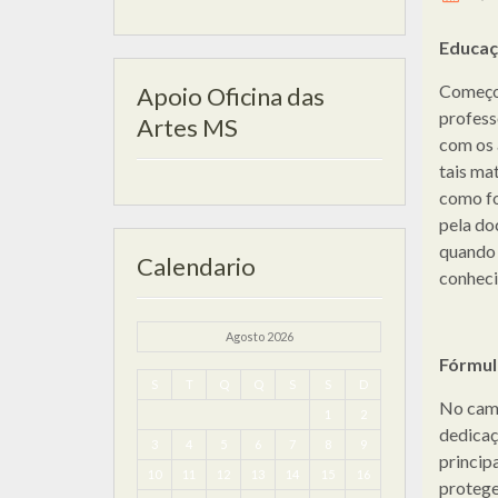
Educa
Começo 
Apoio Oficina das
profess
Artes MS
com os 
tais ma
como fo
pela do
quando 
Calendario
conheci
Agosto 2026
Fórmul
S
T
Q
Q
S
S
D
No camp
1
2
dedicaç
3
4
5
6
7
8
9
principa
10
11
12
13
14
15
16
protege