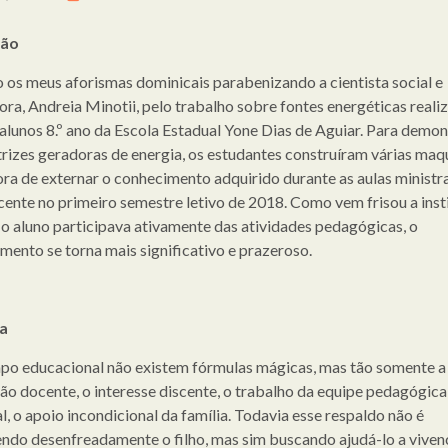
ção
os meus aforismas dominicais parabenizando a cientista social e
ora, Andreia Minotii, pelo trabalho sobre fontes energéticas reali
alunos 8.º ano da Escola Estadual Yone Dias de Aguiar. Para demon
trizes geradoras de energia, os estudantes construíram várias maq
ra de externar o conhecimento adquirido durante as aulas ministr
cente no primeiro semestre letivo de 2018. Como vem frisou a insti
o aluno participava ativamente das atividades pedagógicas, o
mento se torna mais significativo e prazeroso.
a
o educacional não existem fórmulas mágicas, mas tão somente a
ão docente, o interesse discente, o trabalho da equipe pedagógica
l, o apoio incondicional da família. Todavia esse respaldo não é
ndo desenfreadamente o filho, mas sim buscando ajudá-lo a vivenc