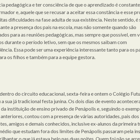
cia pedagógica e ter consciência de que o aprendizado é constante
rmador e, aquele que se recusar a aceitar essa constância e esse pr
itas dificuldades na fase adulta de sua existência. Neste sentido, 
sante a presença dos pais na escola, mas não somente quando são
dos para as reuniões pedagógicas, mas sempre que possível, em vi
hos durante o período letivo, sem que os mesmos saibam com
ência. Essa pode ser uma experiência interessante tanto para os pa
ra os filhos e também para a equipe gestora.
 dentro do circuito educacional, sexta-feira e ontem o Colégio Fut
 a sua já tradicional festa junina. Os dois dias de evento acontece
da instituição de ensino privado de Penápolis e, seguindo o exemp
 anteriores, contou com a presença de várias autoridades, pais dos
tes, amigos e demais conhecidos, inclusive ex-alunos da primeira 
médio que estudam fora dos limites de Penápolis passaram pela ins
rilhantar o que já estava belo nas duas noites. Quem foi não se ar