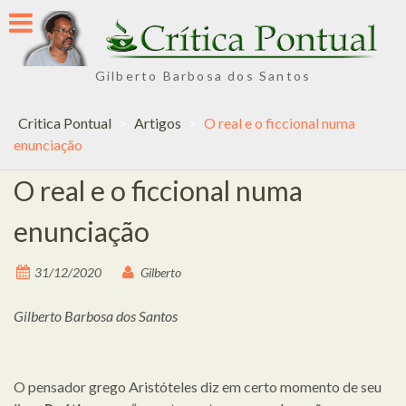
Skip
to
content
Gilberto Barbosa dos Santos
Critica Pontual
>
Artigos
>
O real e o ficcional numa
enunciação
O real e o ficcional numa
enunciação
31/12/2020
Gilberto
Gilberto Barbosa dos Santos
O pensador grego Aristóteles diz em certo momento de seu