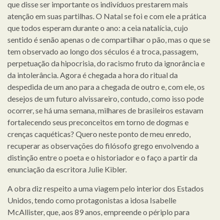
que disse ser importante os indivíduos prestarem mais
atenção em suas partilhas. O Natal se foi e com ele a prática
que todos esperam durante o ano: a ceia natalícia, cujo
sentido é senão apenas o de compartilhar o pão, mas o que se
tem observado ao longo dos séculos é a troca, passagem,
perpetuação da hipocrisia, do racismo fruto da ignorância e
da intolerância. Agora é chegada a hora do ritual da
despedida de um ano para a chegada de outro e, com ele, os
desejos de um futuro alvissareiro, contudo, como isso pode
ocorrer, se há uma semana, milhares de brasileiros estavam
fortalecendo seus preconceitos em torno de dogmas e
crenças caquéticas? Quero neste ponto de meu enredo,
recuperar as observações do filósofo grego envolvendo a
distinção entre o poeta e o historiador e o faço a partir da
enunciação da escritora Julie Kibler.
A obra diz respeito a uma viagem pelo interior dos Estados
Unidos, tendo como protagonistas a idosa Isabelle
McAllister, que, aos 89 anos, empreende o périplo para