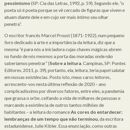
pessimismo
(SP: Cia das Letras, 1992, p. 59). Segundo ele, “o
poeta só é poeta porque se vê cercado de figuras que vivem e
atuam diante dele e em cujo ser mais íntimo seu olhar
penetra”.
O escritor francês Marcel Proust (1871-1922), num pequeno
livro dedicado à arte e a importância da leitura, diz que a
mesma “é para nós a iniciadora cujas chaves mágicas abrem
no fundo de nós mesmos a porta das moradas onde não
saberíamos penetrar” (
Sobre a leitura
. Campinas, SP: Pontes
Editores, 2011, p. 39), portanto, ela, leitura, teria papel salutar
em nossas existências. Posto isto, meus caros leitores,
acrescento-vos nesta última reflexão de 2020 – ano
complicadíssimo por diversos fatores, entre eles, a pandemia
que grassa o orbe, ceifando a vida de milhares de pessoas e
marcando a existência de outros tantos milhões de
habitantes – a leitura do romance
As cores do entardecer:
lembranças de um tempo que não terminou
, da escritora
estadunidense, Julie Kibler. Essa enunciação, como outras