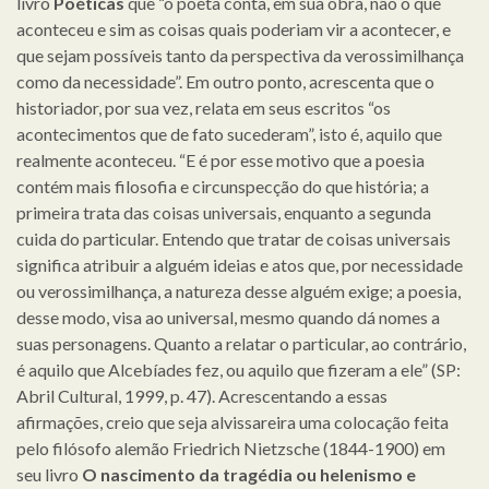
livro
Poéticas
que “o poeta conta, em sua obra, não o que
aconteceu e sim as coisas quais poderiam vir a acontecer, e
que sejam possíveis tanto da perspectiva da verossimilhança
como da necessidade”. Em outro ponto, acrescenta que o
historiador, por sua vez, relata em seus escritos “os
acontecimentos que de fato sucederam”, isto é, aquilo que
realmente aconteceu. “E é por esse motivo que a poesia
contém mais filosofia e circunspecção do que história; a
primeira trata das coisas universais, enquanto a segunda
cuida do particular. Entendo que tratar de coisas universais
significa atribuir a alguém ideias e atos que, por necessidade
ou verossimilhança, a natureza desse alguém exige; a poesia,
desse modo, visa ao universal, mesmo quando dá nomes a
suas personagens. Quanto a relatar o particular, ao contrário,
é aquilo que Alcebíades fez, ou aquilo que fizeram a ele” (SP:
Abril Cultural, 1999, p. 47). Acrescentando a essas
afirmações, creio que seja alvissareira uma colocação feita
pelo filósofo alemão Friedrich Nietzsche (1844-1900) em
seu livro
O nascimento da tragédia ou helenismo e