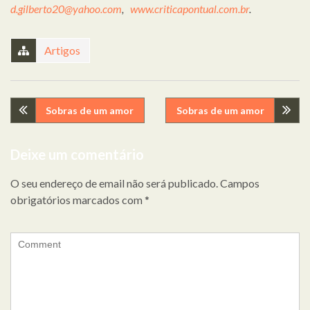
d.gilberto20@yahoo.com
,
www.criticapontual.com.br
.
Artigos
Navegação
Sobras de um amor
Sobras de um amor
de
Deixe um comentário
artigos
O seu endereço de email não será publicado.
Campos
obrigatórios marcados com
*