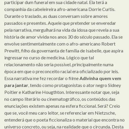
participar dum funeral em sua cidade natal. Ela terá a
companhia da cabeleireira afro-americana Dorrie Curtis.
Durante o traslado, as duas conversam sobre amores
passados e presentes. Aquele que pretender se enveredar
pela narrativa, mergulhará na vida da idosa que revela a sua
história de amor vivida nos anos 30 do século passado. Ela se
envolve sentimentalmente com o afro-americano Robert
Prewitt, filho da governanta de família de Isabelle, que aspira
ingressar no curso de medicina. Lógico que tal
relacionamento não seria possível, principalmente numa
época em que o preconceito racial era oficializado por leis.
Essa narrativa me fez recordar o filme
Adivinha quem vem
para jantar
, tendo como protagonistas o ator negro Sidney
Poitier e Katharine Hougthton. Interessante notar que, seja
no campo literário ou cinematográfico, os conteúdos das
enunciações existem apenas na esfera ficcional. Será? Creio
que se, você meu caro leitor, se referenciar em Nietzsche,
entenderá que o poeta ficcionaliza o material que encontra no
universo concreto, ou seja, na realidade que o circunda. Desta