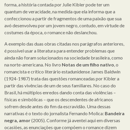
forma, a história contada por Julie Kibler pode ter um
quantum de veracidade, na medida que ela informa que a
confeccionou a partir de fragmentos de uma paixão que sua
avó desenvolveu por um jovem negro, contudo, em virtude de
costumes da época, o romance não deslanchou.
A exemplo das duas obras citadas nos parágrafos anteriores,
é possível usar a literatura para entender problemas que
ainda não foram solucionados na sociedade brasileira, como
na norte-americana. No livro
Notas de um filho nativo
, o
romancista e crítico literário estadunidense James Baldwin
(1924-1987) trata das questões romanceadas por Kibler a
partir das vivências de um de seus familiares. No caso do
Brasil, há múltiplos enredos dando conta das violências –
físicas e simbólicas – que os descendentes de africanos
sofrem desde antes do fim da escravidão. Uma dessas
narrativas é o texto do jornalista Fernando Molica:
Bandeira
negra, amor
(2005). Conforme já aventei aqui em diversas
ocasiões, as enunciações que compõem o romance dizem