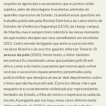
respeito às agressões e assassinatos que os pretos estão
sujeitos, além de abordagens truculentas advindas do
aparelho repressivo de Estado. Já analisei essas questões em
trabalho publicado pela Revista Eletrônica do Laboratório de
Estudos de Violência e Segurança (LEVS), da Unesp-campus
de Marília, mas é sempre bom relembrá-las nesse momento
em que muitos desejam aos seus semelhantes um excelente
2021. Outro enredo instigante que enfoca o preconceito
racial no Brasil é o do escritor gaúcho Jeferson Tenório:
O
avesso da pele
(2020). Neste texto, o leitor também
encontrará ficcionalizado cenas que pululam pelo Brasil
afora, como a do músico paraense que morreu após sofrer
sevicias e sucessivos espancamentos perpetrados pela
polícia militar que desejava arrancar dele depoimentos sobre
crimes que não havia praticado. É preciso deixar claro que
enquanto era covardemente violentado por representantes
fardados do Estado, a filha do músico o esperava na saída da
escola. A pergunta que vos faço, meus caros leitores nesta
última reflexão de 2020 é: até quando a cor da pele dos