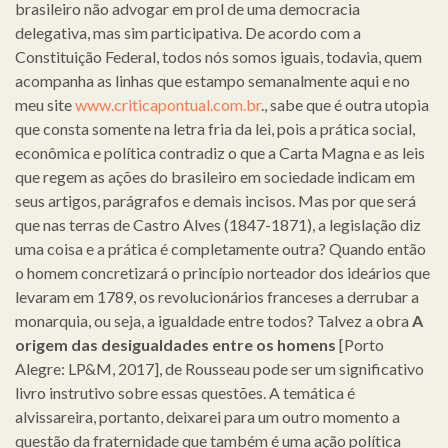
brasileiro não advogar em prol de uma democracia
delegativa, mas sim participativa. De acordo com a
Constituição Federal, todos nós somos iguais, todavia, quem
acompanha as linhas que estampo semanalmente aqui e no
meu site
www.criticapontual.com.br
., sabe que é outra utopia
que consta somente na letra fria da lei, pois a prática social,
econômica e política contradiz o que a Carta Magna e as leis
que regem as ações do brasileiro em sociedade indicam em
seus artigos, parágrafos e demais incisos. Mas por que será
que nas terras de Castro Alves (1847-1871), a legislação diz
uma coisa e a prática é completamente outra? Quando então
o homem concretizará o princípio norteador dos ideários que
levaram em 1789, os revolucionários franceses a derrubar a
monarquia, ou seja, a igualdade entre todos? Talvez a obra
A
origem das desigualdades entre os homens
[Porto
Alegre: LP&M, 2017], de Rousseau pode ser um significativo
livro instrutivo sobre essas questões. A temática é
alvissareira, portanto, deixarei para um outro momento a
questão da fraternidade que também é uma ação política