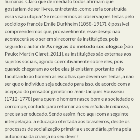
humanas. Claro que de imediato todos afirmam que
gostariam de ser livres, entretanto, como seria construída
essa visão utopia? Se recorrermos as observações feitas pelo
sociólogo francês Emile Durkheim (1858-1917), é possível
compreendermos que, provavelmente, esse desejo não
acontecerá se o ser em si recorrer às instituições, pois
segundo o autor de
As regras do método sociológico
[São
Paulo: Martin Claret, 2011], as instituições são externas aos
sujeitos sociais, agindo coercitivamente sobre eles, pois
quando chegaram ao orbe elas já existiam, portanto, não
facultando ao homem as escolhas que devem ser feitas, a não
ser que o indivíduo seja educado para isso, de acordo com a
acepção do pensador genebrino Jean-Jacques Rousseau
(1712-1778) para quem o homem nasce bom e a sociedade o
corrompe, contudo para retornar ao seu
estado de natureza
,
precisa ser educado. Sendo assim, fico aqui com a seguinte
interpelação: a educação ofertada aos brasileiros, desde os
processos de socialização primária e secundária, prima pela
autonomia da criança no seu devir?