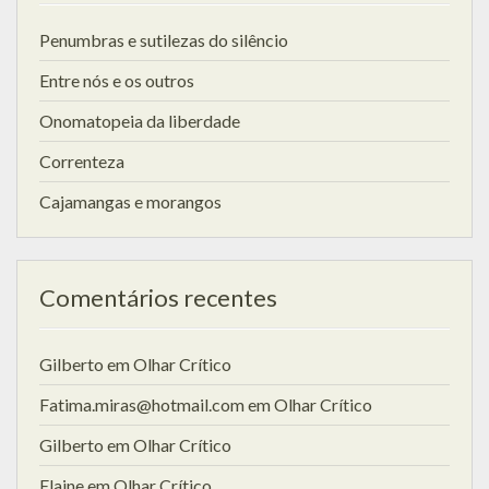
Penumbras e sutilezas do silêncio
Entre nós e os outros
Onomatopeia da liberdade
Correnteza
Cajamangas e morangos
Comentários recentes
Gilberto
em
Olhar Crítico
Fatima.miras@hotmail.com
em
Olhar Crítico
Gilberto
em
Olhar Crítico
Elaine
em
Olhar Crítico