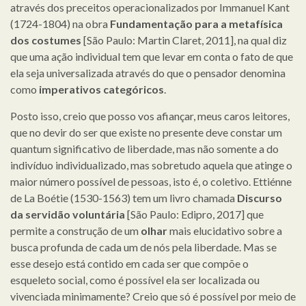
através dos preceitos operacionalizados por Immanuel Kant
(1724-1804) na obra
Fundamentação para a metafísica
dos costumes
[São Paulo: Martin Claret, 2011], na qual diz
que uma ação individual tem que levar em conta o fato de que
ela seja universalizada através do que o pensador denomina
como
imperativos categóricos
.
Posto isso, creio que posso vos afiançar, meus caros leitores,
que no devir do ser que existe no presente deve constar um
quantum significativo de liberdade, mas não somente a do
indivíduo individualizado, mas sobretudo aquela que atinge o
maior número possível de pessoas, isto é, o coletivo. Ettiénne
de La Boétie (1530-1563) tem um livro chamada
Discurso
da servidão voluntária
[São Paulo: Edipro, 2017] que
permite a construção de um
olhar
mais elucidativo sobre a
busca profunda de cada um de nós pela liberdade. Mas se
esse desejo está contido em cada ser que compõe o
esqueleto social, como é possível ela ser localizada ou
vivenciada minimamente? Creio que só é possível por meio de