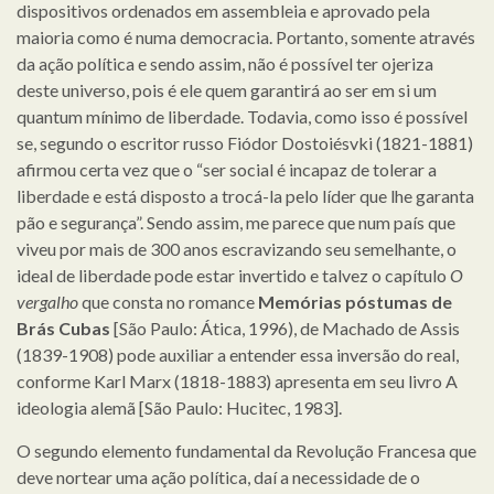
dispositivos ordenados em assembleia e aprovado pela
maioria como é numa democracia. Portanto, somente através
da ação política e sendo assim, não é possível ter ojeriza
deste universo, pois é ele quem garantirá ao ser em si um
quantum mínimo de liberdade. Todavia, como isso é possível
se, segundo o escritor russo Fiódor Dostoiésvki (1821-1881)
afirmou certa vez que o “ser social é incapaz de tolerar a
liberdade e está disposto a trocá-la pelo líder que lhe garanta
pão e segurança”. Sendo assim, me parece que num país que
viveu por mais de 300 anos escravizando seu semelhante, o
ideal de liberdade pode estar invertido e talvez o capítulo
O
vergalho
que consta no romance
Memórias póstumas de
Brás Cubas
[São Paulo: Ática, 1996), de Machado de Assis
(1839-1908) pode auxiliar a entender essa inversão do real,
conforme Karl Marx (1818-1883) apresenta em seu livro A
ideologia alemã [São Paulo: Hucitec, 1983].
O segundo elemento fundamental da Revolução Francesa que
deve nortear uma ação política, daí a necessidade de o